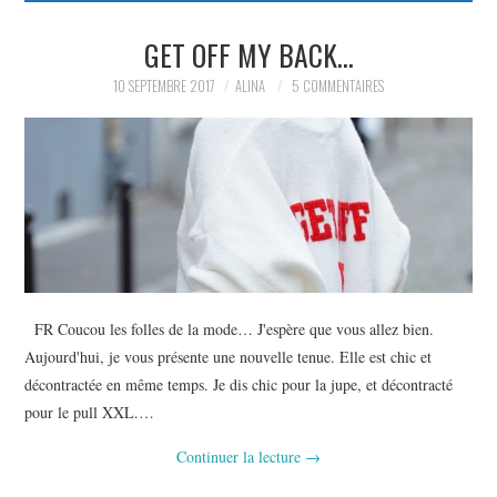
PARTAGER MES
GET OFF MY BACK…
10 SEPTEMBRE 2017
ALINA
5 COMMENTAIRES
TROUVAILLES ET MES
ENVIES DANS LA MODE, LE
LUXE ET LA BEAUTÉ EN Y
AJOUTANT MON PETIT
GRAIN DE FOLIE ET MES
FR Coucou les folles de la mode… J'espère que vous allez bien.
Aujourd'hui, je vous présente une nouvelle tenue. Elle est chic et
PETITS TUYAUX…
décontractée en même temps. Je dis chic pour la jupe, et décontracté
pour le pull XXL.…
Continuer la lecture
→