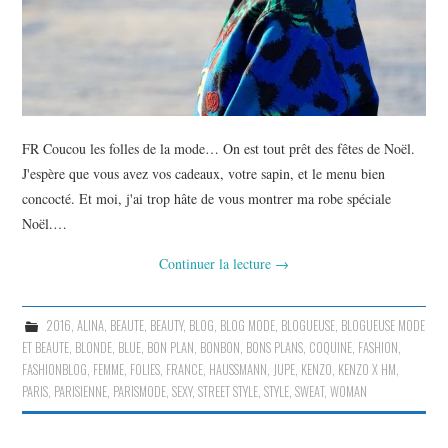
FR Coucou les folles de la mode… On est tout prêt des fêtes de Noël.
J'espère que vous avez vos cadeaux, votre sapin, et le menu bien
concocté. Et moi, j'ai trop hâte de vous montrer ma robe spéciale
Noël.…
Continuer la lecture
→
2016
,
ALINA
,
BEAUTE
,
BEAUTY
,
BLOG
,
BLOG MODE
,
BLOGUEUSE
,
BLOGUEUSE MODE
ET BEAUTE
,
BLONDE
,
BLUE
,
BON PLAN
,
BONBON
,
BONS PLANS
,
COQUINE
,
FASHION
,
FASHIONBLOG
,
FEMME
,
FOLIES
,
FRANCE
,
HAUSSMANN
,
JUPE
,
KENZO
,
KENZO X HM
,
PARIS
,
PARISIENNE
,
PARISMODE
,
SEXY
,
STREET STYLE
,
STYLE
,
SWEAT
,
WOMAN