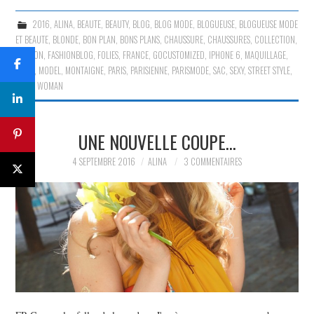
2016
,
ALINA
,
BEAUTE
,
BEAUTY
,
BLOG
,
BLOG MODE
,
BLOGUEUSE
,
BLOGUEUSE MODE
ET BEAUTE
,
BLONDE
,
BON PLAN
,
BONS PLANS
,
CHAUSSURE
,
CHAUSSURES
,
COLLECTION
,
FASHION
,
FASHIONBLOG
,
FOLIES
,
FRANCE
,
GOCUSTOMIZED
,
IPHONE 6
,
MAQUILLAGE
,
MODE
,
MODEL
,
MONTAIGNE
,
PARIS
,
PARISIENNE
,
PARISMODE
,
SAC
,
SEXY
,
STREET STYLE
,
STYLE
,
WOMAN
UNE NOUVELLE COUPE…
4 SEPTEMBRE 2016
ALINA
3 COMMENTAIRES