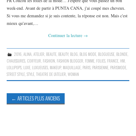
FR Coucou les folles de la mode… J'espère que vous passez un bon
week-end. Avant de partir à PUNTA CANA, j'ai coupé mes cheveux.
Si vous me demandez si je suis contente, la réponse est non. Mais c'est
mieux qu'avant,…
Continuer la lecture
→
2016
,
ALINA
,
ATELIER
,
BEAUTE
,
BEAUTY
,
BLOG
,
BLOG MODE
,
BLOGUEUSE
,
BLONDE
,
CHAUSSURES
,
COIFFEUR
,
FASHION
,
FASHION BLOGGER
,
FEMME
,
FOLIES
,
FRANCE
,
HM
,
LOLLIPOPS
,
LUXE
,
LUXUEUSES
,
MAKEUP
,
MAQUILLAGE
,
PARIS
,
PARISIENNE
,
PARISMODE
,
STREET STYLE
,
STYLE
,
THEATRE DE L'ATELIER
,
WOMAN
Navigation
←
ARTICLES PLUS ANCIENS
des
articles