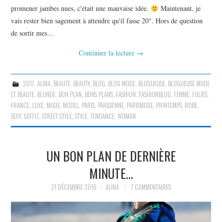
promener jambes nues, c'était une mauvaise idée.
Maintenant, je
vais rester bien sagement à attendre qu'il fasse 20°. Hors de question
de sortir mes…
Continuer la lecture
→
2017
,
ALINA
,
BEAUTE
,
BEAUTY
,
BLOG
,
BLOG MODE
,
BLOGUEUSE
,
BLOGUEUSE MODE
ET BEAUTE
,
BLONDE
,
BON PLAN
,
BONS PLANS
,
FASHION
,
FASHIONBLOG
,
FEMME
,
FOLIES
,
FRANCE
,
LUXE
,
MODE
,
MODEL
,
PARIS
,
PARISIENNE
,
PARISMODE
,
PRINTEMPS
,
ROBE
,
SEXY
,
SOFFIZ
,
STREET STYLE
,
STYLE
,
TENDANCE
,
WOMAN
UN BON PLAN DE DERNIÈRE
MINUTE…
21 DÉCEMBRE 2016
ALINA
7 COMMENTAIRES