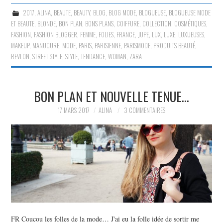
2017
,
ALINA
,
BEAUTE
,
BEAUTY
,
BLOG
,
BLOG MODE
,
BLOGUEUSE
,
BLOGUEUSE MODE
ET BEAUTE
,
BLONDE
,
BON PLAN
,
BONS PLANS
,
COIFFURE
,
COLLECTION
,
COSMÉTIQUES
,
FASHION
,
FASHION BLOGGER
,
FEMME
,
FOLIES
,
FRANCE
,
JUPE
,
LUX
,
LUXE
,
LUXUEUSES
,
MAKEUP
,
MANUCURE
,
MODE
,
PARIS
,
PARISIENNE
,
PARISMODE
,
PRODUITS BEAUTÉ
,
REVLON
,
STREET STYLE
,
STYLE
,
TENDANCE
,
WOMAN
,
ZARA
BON PLAN ET NOUVELLE TENUE…
17 MARS 2017
ALINA
3 COMMENTAIRES
FR Coucou les folles de la mode… J'ai eu la folle idée de sortir me