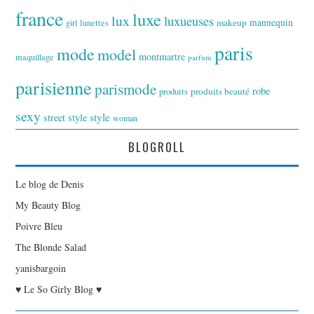
france
luxe
lux
luxueuses
makeup
mannequin
girl
lunettes
paris
mode
model
montmartre
maquillage
parfum
parisienne
parismode
robe
produits
produits beauté
sexy
style
street style
woman
BLOGROLL
Le blog de Denis
My Beauty Blog
Poivre Bleu
The Blonde Salad
yanisbargoin
♥ Le So Girly Blog ♥