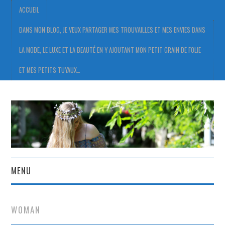
ACCUEIL
DANS MON BLOG, JE VEUX PARTAGER MES TROUVAILLES ET MES ENVIES DANS
LA MODE, LE LUXE ET LA BEAUTÉ EN Y AJOUTANT MON PETIT GRAIN DE FOLIE
ET MES PETITS TUYAUX…
MENU
ACCUEIL
WOMAN
DANS MON BLOG, JE VEUX