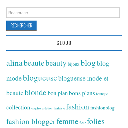
Rechercher :
CLOUD
alina
blog
beaute
beauty
blog
bijoux
blogueuse
mode
blogueuse mode et
blonde
beaute
bon plan
bons plans
boutique
fashion
collection
fashionblog
fantaisie
création
coquine
folies
fashion blogger
femme
fleur