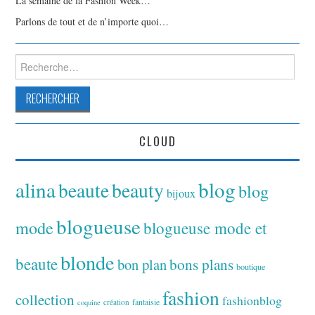
La semaine de la Fashion Week…
Parlons de tout et de n’importe quoi…
Rechercher :
CLOUD
alina
blog
beaute
beauty
blog
bijoux
blogueuse
mode
blogueuse mode et
blonde
beaute
bon plan
bons plans
boutique
fashion
collection
fashionblog
fantaisie
création
coquine