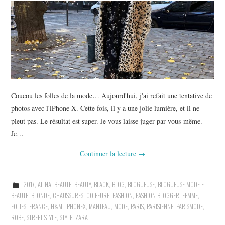
Coucou les folles de la mode… Aujourd'hui, j'ai refait une tentative de
photos avec l'iPhone X. Cette fois, il y a une jolie lumière, et il ne
pleut pas. Le résultat est super. Je vous laisse juger par vous-même.
Je…
Continuer la lecture
→
2017
,
ALINA
,
BEAUTE
,
BEAUTY
,
BLACK
,
BLOG
,
BLOGUEUSE
,
BLOGUEUSE MODE ET
BEAUTE
,
BLONDE
,
CHAUSSURES
,
COIFFURE
,
FASHION
,
FASHION BLOGGER
,
FEMME
,
FOLIES
,
FRANCE
,
H&M
,
IPHONEX
,
MANTEAU
,
MODE
,
PARIS
,
PARISIENNE
,
PARISMODE
,
ROBE
,
STREET STYLE
,
STYLE
,
ZARA