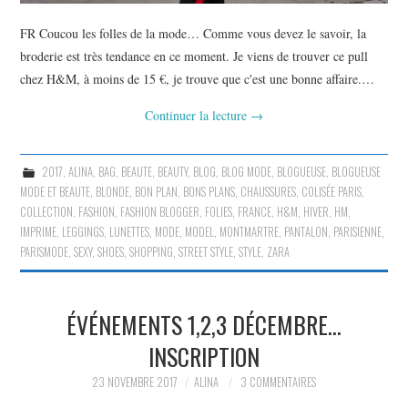
FR Coucou les folles de la mode… Comme vous devez le savoir, la
broderie est très tendance en ce moment. Je viens de trouver ce pull
chez H&M, à moins de 15 €, je trouve que c'est une bonne affaire.…
Continuer la lecture
→
2017
,
ALINA
,
BAG
,
BEAUTE
,
BEAUTY
,
BLOG
,
BLOG MODE
,
BLOGUEUSE
,
BLOGUEUSE
MODE ET BEAUTE
,
BLONDE
,
BON PLAN
,
BONS PLANS
,
CHAUSSURES
,
COLISÉE PARIS
,
COLLECTION
,
FASHION
,
FASHION BLOGGER
,
FOLIES
,
FRANCE
,
H&M
,
HIVER
,
HM
,
IMPRIME
,
LEGGINGS
,
LUNETTES
,
MODE
,
MODEL
,
MONTMARTRE
,
PANTALON
,
PARISIENNE
,
PARISMODE
,
SEXY
,
SHOES
,
SHOPPING
,
STREET STYLE
,
STYLE
,
ZARA
ÉVÉNEMENTS 1,2,3 DÉCEMBRE…
INSCRIPTION
23 NOVEMBRE 2017
ALINA
3 COMMENTAIRES