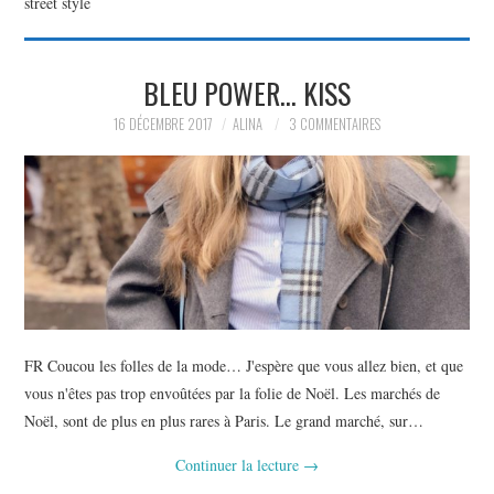
street style
PARTAGER MES
BLEU POWER… KISS
TROUVAILLES ET MES
16 DÉCEMBRE 2017
ALINA
3 COMMENTAIRES
ENVIES DANS LA MODE, LE
LUXE ET LA BEAUTÉ EN Y
AJOUTANT MON PETIT
GRAIN DE FOLIE ET MES
FR Coucou les folles de la mode… J'espère que vous allez bien, et que
PETITS TUYAUX…
vous n'êtes pas trop envoûtées par la folie de Noël. Les marchés de
Noël, sont de plus en plus rares à Paris. Le grand marché, sur…
Continuer la lecture
→