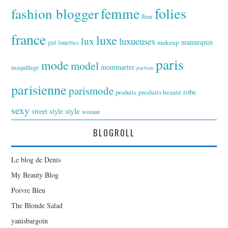
folies
fashion blogger
femme
fleur
france
luxe
lux
luxueuses
makeup
mannequin
girl
lunettes
paris
mode
model
montmartre
maquillage
parfum
parisienne
parismode
robe
produits
produits beauté
sexy
style
street style
woman
BLOGROLL
Le blog de Denis
My Beauty Blog
Poivre Bleu
The Blonde Salad
yanisbargoin