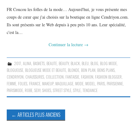
FR Coucou les folles de la mode… Aujourd'hui, je vous présente mes
coups de cœur que j'ai choisis sur la boutique en ligne Cendriyon.com.
Ils sont présents sur le Web depuis à peu près 10 ans. Leur spécialité,
c'est la…
Continuer la lecture
→
2017
,
ALINA
,
BASKETS
,
BEAUTE
,
BEAUTY
,
BLACK
,
BLEU
,
BLOG
,
BLOG MODE
,
BLOGUEUSE
,
BLOGUEUSE MODE ET BEAUTE
,
BLONDE
,
BON PLAN
,
BONS PLANS
,
CENDRIYON
,
CHAUSSURES
,
COLLECTION
,
FANTAISIE
,
FASHION
,
FASHION BLOGGER
,
FEMME
,
FOLIES
,
FRANCE
,
MAKEUP
,
MAQUILLAGE
,
MODE
,
MODEL
,
PARIS
,
PARISIENNE
,
PARISMODE
,
ROBE
,
SEXY
,
SHOES
,
STREET STYLE
,
STYLE
,
TENDANCE
Navigation
←
ARTICLES PLUS ANCIENS
des
articles