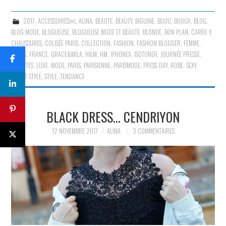
2017
,
ACCESSOIRES￼
,
ALINA
,
BEAUTE
,
BEAUTY
,
BIGUINE
,
BIJOU
,
BIJOUX
,
BLOG
,
BLOG MODE
,
BLOGUEUSE
,
BLOGUEUSE MODE ET BEAUTE
,
BLONDE
,
BON PLAN
,
CARRE Y
,
CHAUSSURES
,
COLISÉE PARIS
,
COLLECTION
,
FASHION
,
FASHION BLOGGER
,
FEMME
,
FOLIES
,
FRANCE
,
GRACE&MILA
,
H&M
,
HM
,
IPHONEX
,
ISOTONER
,
JOURNÉE PRESSE
,
LUNETTES
,
LUXE
,
MODE
,
PARIS
,
PARISIENNE
,
PARISMODE
,
PRESS DAY
,
ROBE
,
SEXY
,
STREET STYLE
,
STYLE
,
TENDANCE
BLACK DRESS… CENDRIYON
12 NOVEMBRE 2017
ALINA
3 COMMENTAIRES