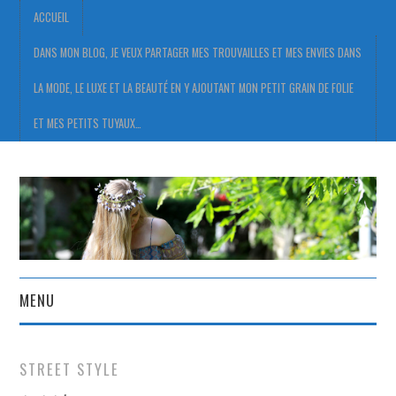
ACCUEIL
DANS MON BLOG, JE VEUX PARTAGER MES TROUVAILLES ET MES ENVIES DANS
LA MODE, LE LUXE ET LA BEAUTÉ EN Y AJOUTANT MON PETIT GRAIN DE FOLIE
ET MES PETITS TUYAUX…
MENU
ACCUEIL
STREET STYLE
DANS MON BLOG, JE VEUX