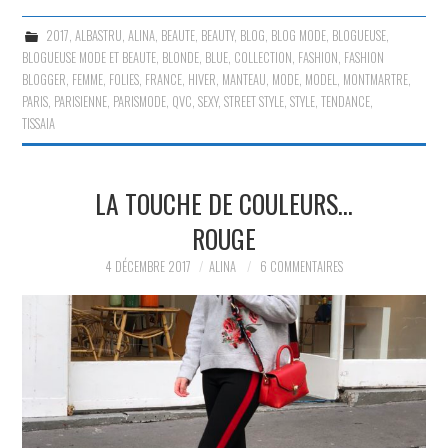
2017
,
ALBASTRU
,
ALINA
,
BEAUTE
,
BEAUTY
,
BLOG
,
BLOG MODE
,
BLOGUEUSE
,
BLOGUEUSE MODE ET BEAUTE
,
BLONDE
,
BLUE
,
COLLECTION
,
FASHION
,
FASHION
BLOGGER
,
FEMME
,
FOLIES
,
FRANCE
,
HIVER
,
MANTEAU
,
MODE
,
MODEL
,
MONTMARTRE
,
PARIS
,
PARISIENNE
,
PARISMODE
,
QVC
,
SEXY
,
STREET STYLE
,
STYLE
,
TENDANCE
,
TISSAIA
LA TOUCHE DE COULEURS…
ROUGE
4 DÉCEMBRE 2017
ALINA
6 COMMENTAIRES