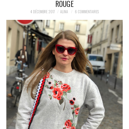
ROUGE
PARTAGER MES
4 DÉCEMBRE 2017
ALINA
6 COMMENTAIRES
TROUVAILLES ET MES
ENVIES DANS LA MODE, LE
LUXE ET LA BEAUTÉ EN Y
AJOUTANT MON PETIT
GRAIN DE FOLIE ET MES
PETITS TUYAUX…