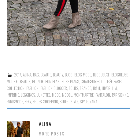
2017
,
ALINA
,
BAG
,
BEAUTE
,
BEAUTY
,
BLOG
,
BLOG MODE
,
BLOGUEUSE
,
BLOGUEUSE
MODE ET BEAUTE
,
BLONDE
,
BON PLAN
,
BONS PLANS
,
CHAUSSURES
,
COLISÉE PARIS
,
COLLECTION
,
FASHION
,
FASHION BLOGGER
,
FOLIES
,
FRANCE
,
H&M
,
HIVER
,
HM
,
IMPRIME
,
LEGGINGS
,
LUNETTES
,
MODE
,
MODEL
,
MONTMARTRE
,
PANTALON
,
PARISIENNE
,
PARISMODE
,
SEXY
,
SHOES
,
SHOPPING
,
STREET STYLE
,
STYLE
,
ZARA
ALINA
MORE POSTS