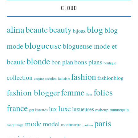
CLOUD
alina
blog
beaute
beauty
blog
bijoux
blogueuse
mode
blogueuse mode et
blonde
beaute
bon plan
bons plans
boutique
fashion
collection
fashionblog
fantaisie
création
coquine
folies
fashion blogger
femme
fleur
france
luxe
lux
luxueuses
makeup
mannequin
girl
lunettes
paris
mode
model
montmartre
maquillage
parfum