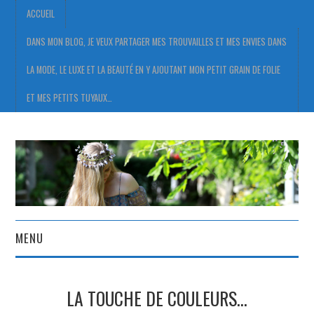
ACCUEIL
DANS MON BLOG, JE VEUX PARTAGER MES TROUVAILLES ET MES ENVIES DANS
LA MODE, LE LUXE ET LA BEAUTÉ EN Y AJOUTANT MON PETIT GRAIN DE FOLIE
ET MES PETITS TUYAUX…
MENU
ACCUEIL
LA TOUCHE DE COULEURS…
DANS MON BLOG, JE VEUX