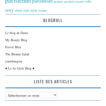
parisienne
parismode
robe
produits
produits beauté
sexy
style
street style
woman
BLOGROLL
Le blog de Denis
My Beauty Blog
Poivre Bleu
The Blonde Salad
yanisbargoin
♥ Le So Girly Blog ♥
LISTE DES ARTICLES
Liste
des
Articles