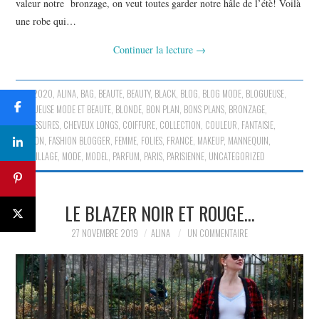
valeur notre bronzage, on veut toutes garder notre hâle de l’étè! Voilà
une robe qui…
Continuer la lecture
→
2020
,
ALINA
,
BAG
,
BEAUTE
,
BEAUTY
,
BLACK
,
BLOG
,
BLOG MODE
,
BLOGUEUSE
,
BLOGUEUSE MODE ET BEAUTE
,
BLONDE
,
BON PLAN
,
BONS PLANS
,
BRONZAGE
,
CHAUSSURES
,
CHEVEUX LONGS
,
COIFFURE
,
COLLECTION
,
COULEUR
,
FANTAISIE
,
FASHION
,
FASHION BLOGGER
,
FEMME
,
FOLIES
,
FRANCE
,
MAKEUP
,
MANNEQUIN
,
MAQUILLAGE
,
MODE
,
MODEL
,
PARFUM
,
PARIS
,
PARISIENNE
,
UNCATEGORIZED
LE BLAZER NOIR ET ROUGE…
27 NOVEMBRE 2019
ALINA
UN COMMENTAIRE