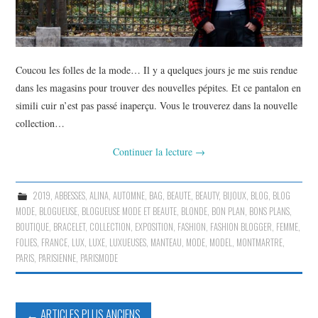
Coucou les folles de la mode… Il y a quelques jours je me suis rendue
dans les magasins pour trouver des nouvelles pépites. Et ce pantalon en
simili cuir n’est pas passé inaperçu. Vous le trouverez dans la nouvelle
collection…
Continuer la lecture
→
2019
,
ABBESSES
,
ALINA
,
AUTOMNE
,
BAG
,
BEAUTE
,
BEAUTY
,
BIJOUX
,
BLOG
,
BLOG
MODE
,
BLOGUEUSE
,
BLOGUEUSE MODE ET BEAUTE
,
BLONDE
,
BON PLAN
,
BONS PLANS
,
BOUTIQUE
,
BRACELET
,
COLLECTION
,
EXPOSITION
,
FASHION
,
FASHION BLOGGER
,
FEMME
,
FOLIES
,
FRANCE
,
LUX
,
LUXE
,
LUXUEUSES
,
MANTEAU
,
MODE
,
MODEL
,
MONTMARTRE
,
PARIS
,
PARISIENNE
,
PARISMODE
Navigation
←
ARTICLES PLUS ANCIENS