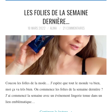
PARTAGER MES
LES FOLIES DE LA SEMAINE
DERNIÈRE…
TROUVAILLES ET MES
18 MARS 2022
ALINA
21 COMMENTAIRES
ENVIES DANS LA MODE, LE
LUXE ET LA BEAUTÉ EN Y
AJOUTANT MON PETIT
GRAIN DE FOLIE ET MES
Coucou les folles de la mode… J’espère que tout le monde va bien,
PETITS TUYAUX…
moi ça va très bien. On commence les folies de la semaine dernière ?
J’ai commencé la semaine avec un événement lingerie tenue dans un
lieu emblématique…
Continuer la lecture
→