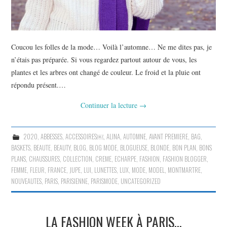
Coucou les folles de la mode… Voilà l’automne… Ne me dites pas, je
n’étais pas préparée. Si vous regardez partout autour de vous, les
plantes et les arbres ont changé de couleur. Le froid et la pluie ont
répondu présent.…
Continuer la lecture
→
2020
,
ABBESSES
,
ACCESSOIRES￼
,
ALINA
,
AUTOMNE
,
AVANT PREMIERE
,
BAG
,
BASKETS
,
BEAUTE
,
BEAUTY
,
BLOG
,
BLOG MODE
,
BLOGUEUSE
,
BLONDE
,
BON PLAN
,
BONS
PLANS
,
CHAUSSURES
,
COLLECTION
,
CREME
,
ECHARPE
,
FASHION
,
FASHION BLOGGER
,
FEMME
,
FLEUR
,
FRANCE
,
JUPE
,
LUI
,
LUNETTES
,
LUX
,
MODE
,
MODEL
,
MONTMARTRE
,
NOUVEAUTES
,
PARIS
,
PARISIENNE
,
PARISMODE
,
UNCATEGORIZED
LA FASHION WEEK À PARIS…