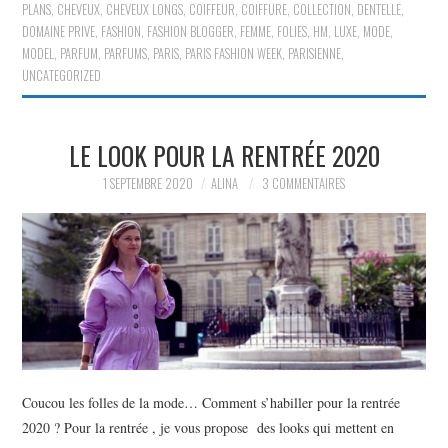
PLANS
,
CHEVEUX
,
CHEVEUX LONGS
,
COIFFEUR
,
COIFFURE
,
COLLECTION
,
DENTELLE
,
DOMAINE PRIVE
,
FASHION
,
FASHION BLOGGER
,
FEMME
,
FOLIES
,
HM
,
LUXE
,
MODE
,
MODEL
,
PARFUM
,
PARFUMS
,
PARIS
,
PARIS FASHION WEEK
,
PARISIENNE
,
UNCATEGORIZED
LE LOOK POUR LA RENTRÉE 2020
1 SEPTEMBRE 2020
ALINA
3 COMMENTAIRES
Coucou les folles de la mode… Comment s’habiller pour la rentrée
2020 ? Pour la rentrée , je vous propose des looks qui mettent en