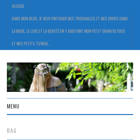
ACCUEIL
DANS MON BLOG, JE VEUX PARTAGER MES TROUVAILLES ET MES ENVIES DANS
LA MODE, LE LUXE ET LA BEAUTÉ EN Y AJOUTANT MON PETIT GRAIN DE FOLIE
ET MES PETITS TUYAUX…
MENU
ACCUEIL
BAG
DANS MON BLOG, JE VEUX