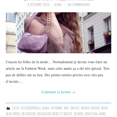
4 OCTOBRE 2020
ALINA
UN COMMENTAIRE
Coucou les folles de la mode… Normalement je devais vous faire un
article sur la Fashion Week, mais cette année ça a été très spécial. Très
peu de défilés ont eu lieu. Des petites soirées privées avec très peu
d’invités.…
Continuer la lecture
→
2020
,
ACCESSOIRES￼
,
ALINA
,
AUTOMNE
,
BAG
,
BEAUTE
,
BEAUTY
,
BIJOUX
,
BLOG
,
BLOG MODE
,
BLOGUEUSE
,
BLOGUEUSE MODE ET BEAUTE
,
BLONDE
,
BON PLAN
,
BONS