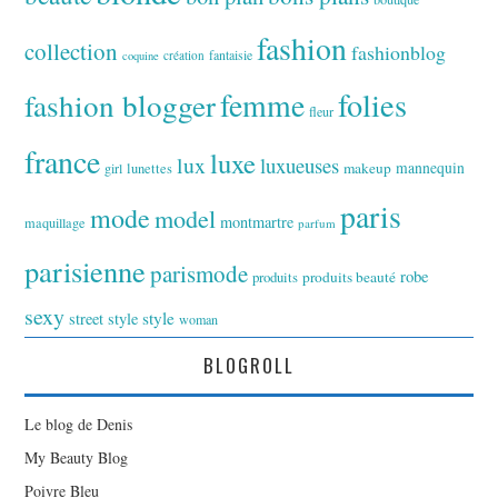
fashion
collection
fashionblog
fantaisie
création
coquine
folies
fashion blogger
femme
fleur
france
luxe
lux
luxueuses
makeup
mannequin
girl
lunettes
paris
mode
model
montmartre
maquillage
parfum
parisienne
parismode
robe
produits
produits beauté
sexy
style
street style
woman
BLOGROLL
Le blog de Denis
My Beauty Blog
Poivre Bleu