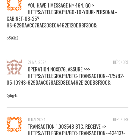
YOU HAVE 1 MESSAGE № 464. GO >
HTTPS://TELEGRA.PH/GO-TO-YOUR-PERSONAL-
CABINET-08-25?
HS=629DAAC078AE3D8E0A462E120DB8F300&
o5i6k2
27 MAI 2024
RÉPONDRE
ОРЕRАTIОN NОХD76. АSSURЕ >>>
HTTPS://TELEGRA.PH/BTC-TRANSACTION--175782-
05-10?HS=629DAAC078AE3D8E0A462E120DB8F300&
6jhg4i
11 MAI 2024
RÉPONDRE
TRАNSАСТIОN 1,003548 BТС. RECEIVE =>
HTTPS://TELEGRA.PH/BTC-TRANSACTION--434137-