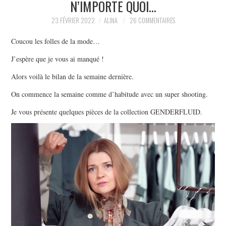
N’IMPORTE QUOI…
PARTAGER MES
23 FÉVRIER 2022
ALINA
26 COMMENTAIRES
Coucou les folles de la mode…
TROUVAILLES ET MES
J’espère que je vous ai manqué !
ENVIES DANS LA MODE, LE
Alors voilà le bilan de la semaine dernière.
On commence la semaine comme d’habitude avec un super shooting.
LUXE ET LA BEAUTÉ EN Y
Je vous présente quelques pièces de la collection GENDERFLUID.
AJOUTANT MON PETIT
GRAIN DE FOLIE ET MES
PETITS TUYAUX…