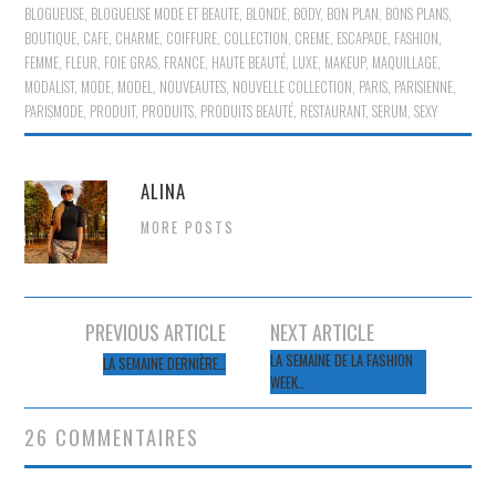
BLOGUEUSE
,
BLOGUEUSE MODE ET BEAUTE
,
BLONDE
,
BODY
,
BON PLAN
,
BONS PLANS
,
BOUTIQUE
,
CAFE
,
CHARME
,
COIFFURE
,
COLLECTION
,
CREME
,
ESCAPADE
,
FASHION
,
FEMME
,
FLEUR
,
FOIE GRAS
,
FRANCE
,
HAUTE BEAUTÉ
,
LUXE
,
MAKEUP
,
MAQUILLAGE
,
MODALIST
,
MODE
,
MODEL
,
NOUVEAUTES
,
NOUVELLE COLLECTION
,
PARIS
,
PARISIENNE
,
PARISMODE
,
PRODUIT
,
PRODUITS
,
PRODUITS BEAUTÉ
,
RESTAURANT
,
SERUM
,
SEXY
ALINA
MORE POSTS
Navigation
PREVIOUS ARTICLE
NEXT ARTICLE
des
LA SEMAINE DE LA FASHION
LA SEMAINE DERNIÈRE…
WEEK…
articles
26 COMMENTAIRES