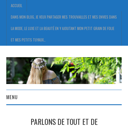
ACCUEIL
DANS MON BLOG, JE VEUX PARTAGER MES TROUVAILLES ET MES ENVIES DANS
LA MODE, LE LUXE ET LA BEAUTÉ EN Y AJOUTANT MON PETIT GRAIN DE FOLIE
ET MES PETITS TUYAUX…
MENU
ACCUEIL
PARLONS DE TOUT ET DE
DANS MON BLOG, JE VEUX