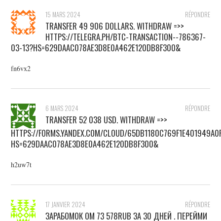
15 MARS 2024
RÉPONDRE
TRANSFER 49 906 DOLLARS. WITHDRАW =>>
HTTPS://TELEGRA.PH/BTC-TRANSACTION--786367-
03-13?HS=629DAAC078AE3D8E0A462E120DB8F300&
fn6vx2
6 MARS 2024
RÉPONDRE
TRANSFER 52 038 USD. WITHDRАW =>>
HTTPS://FORMS.YANDEX.COM/CLOUD/65DB1180C769F1E401949A0
HS=629DAAC078AE3D8E0A462E120DB8F300&
h2uw7t
17 JANVIER 2024
RÉPONDRE
ЗAPAБOMOК OM 73 578RUВ ЗA 30 ДНEЙ . ПEPEЙMИ