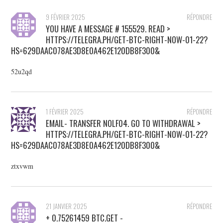
9 FÉVRIER 2025
RÉPONDRE
YOU HAVE A MESSAGE # 155529. READ >
HTTPS://TELEGRA.PH/GET-BTC-RIGHT-NOW-01-22?
HS=629DAAC078AE3D8E0A462E120DB8F300&
52u2qd
1 FÉVRIER 2025
RÉPONDRE
EMAIL- TRANSFER NOLF04. GO TO WITHDRAWAL >
HTTPS://TELEGRA.PH/GET-BTC-RIGHT-NOW-01-22?
HS=629DAAC078AE3D8E0A462E120DB8F300&
ztxvwm
21 JANVIER 2025
RÉPONDRE
+ 0.75261459 BTC.GET -