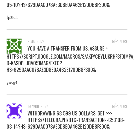
05-10?HS=629DAAC078AE3D8E0A462E120DB8F300&
fp3ldh
9 MAI 2024
RÉPONDRE
YOU HAVE A TRANSFER FROM US. ASSURE >
HTTPS://SCRIPT.GOOGLE.COM/MACROS/S/AKFYCBYLUKRHF3FOIMP
D-KASDPLUBVO51MAG/EXEC?
HS=629DAAC078AE3D8E0A462E120DB8F300&
gircg4
19 AVRIL 2024
RÉPONDRE
WITHDRAWING 68 599 US DOLLARS. GЕТ >>>
HTTPS://TELEGRA.PH/BTC-TRANSACTION--653108-
03-14?HS=629DAAC078AE3D8E0A462E120DB8F300&