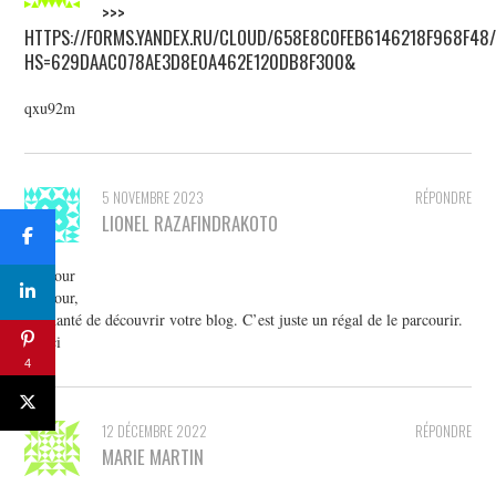
>>>
HTTPS://FORMS.YANDEX.RU/CLOUD/658E8C0FEB6146218F968F48
HS=629DAAC078AE3D8E0A462E120DB8F300&
qxu92m
5 NOVEMBRE 2023
RÉPONDRE
LIONEL RAZAFINDRAKOTO
Bonjour
Bonjour,
Enchanté de découvrir votre blog. C’est juste un régal de le parcourir.
Merci
4
12 DÉCEMBRE 2022
RÉPONDRE
MARIE MARTIN