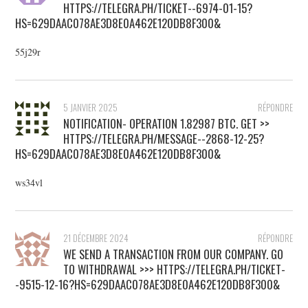
HTTPS://TELEGRA.PH/TICKET--6974-01-15?
HS=629DAAC078AE3D8E0A462E120DB8F300&
55j29r
5 JANVIER 2025
RÉPONDRE
NOTIFICATION- OPERATION 1.82987 BTC. GET >>
HTTPS://TELEGRA.PH/MESSAGE--2868-12-25?
HS=629DAAC078AE3D8E0A462E120DB8F300&
ws34vl
21 DÉCEMBRE 2024
RÉPONDRE
WE SEND A TRANSACTION FROM OUR COMPANY. GО
TО WITHDRАWАL >>> HTTPS://TELEGRA.PH/TICKET-
-9515-12-16?HS=629DAAC078AE3D8E0A462E120DB8F300&