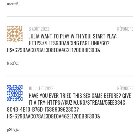
merci!
6 AOÛT 2022
RÉPONDRE
JULIA WANT TO PLAY WITH YOU! START PLAY:
HTTPS://LETSG0DANCING.PAGE.LINK/GO?
HS=629DAAC078AE3D8E0A462E120DB8F300&
b1cfx1
10 JUILLET 2022
RÉPONDRE
HAVE YOU EVER TRIED THIS SEX GAME BEFORE? GIVE
IT A TRY: HTTPS://KUZIV.UNO/STREAM/55EEB34C-
8C4B-4B10-B76D-F588939623CC?
HS=629DAAC078AE3D8E0A462E120DB8F300&
p8b7jc