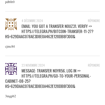
pdb0r0
4 DÉCEMBRE 2024
RÉPONDRE
EMAIL: YOU GOT A TRANSFER NOUZ31. VERIFY =>
HTTPS://TELEGRA.PH/BITCOIN-TRANSFER-11-27?
HS=629DAAC078AE3D8E0A462E120DB8F300&
cjmc84
23 NOVEMBRE 2024
RÉPONDRE
MESSAGE: TRANSFER NOYR56. LOG IN >>
HTTPS://TELEGRA.PH/GO-TO-YOUR-PERSONAL-
CABINET-08-25?
HS=629DAAC078AE3D8E0A462E120DB8F300&
3mgpb2