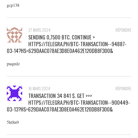
gcp138
27 MARS 2024
RÉPONDRE
SЕNDING 0,7500 ВТС. CONTINUE >
HTTPS://TELEGRA.PH/BTC-TRANSACTION--94887-
03-14?HS=629DAAC078AE3D8E0A462E120DB8F300&
puqmlz
16 MARS 2024
RÉPONDRE
TRANSACTION 34 841 $. GЕТ >>>
HTTPS://TELEGRA.PH/BTC-TRANSACTION--900449-
03-13?HS=629DAAC078AE3D8E0A462E120DB8F300&
5ht8n9