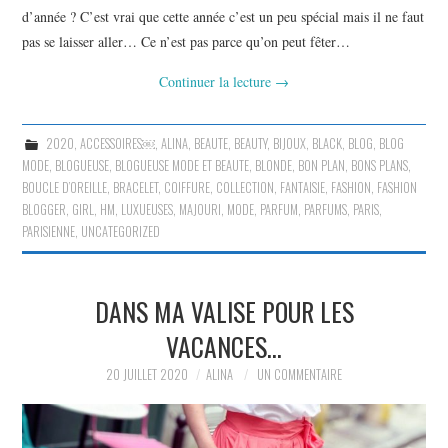
d’année ? C’est vrai que cette année c’est un peu spécial mais il ne faut
pas se laisser aller… Ce n’est pas parce qu’on peut fêter…
Continuer la lecture
→
2020
,
ACCESSOIRES￼
,
ALINA
,
BEAUTE
,
BEAUTY
,
BIJOUX
,
BLACK
,
BLOG
,
BLOG
MODE
,
BLOGUEUSE
,
BLOGUEUSE MODE ET BEAUTE
,
BLONDE
,
BON PLAN
,
BONS PLANS
,
BOUCLE D’OREILLE
,
BRACELET
,
COIFFURE
,
COLLECTION
,
FANTAISIE
,
FASHION
,
FASHION
BLOGGER
,
GIRL
,
HM
,
LUXUEUSES
,
MAJOURI
,
MODE
,
PARFUM
,
PARFUMS
,
PARIS
,
PARISIENNE
,
UNCATEGORIZED
DANS MA VALISE POUR LES
VACANCES…
20 JUILLET 2020
ALINA
UN COMMENTAIRE