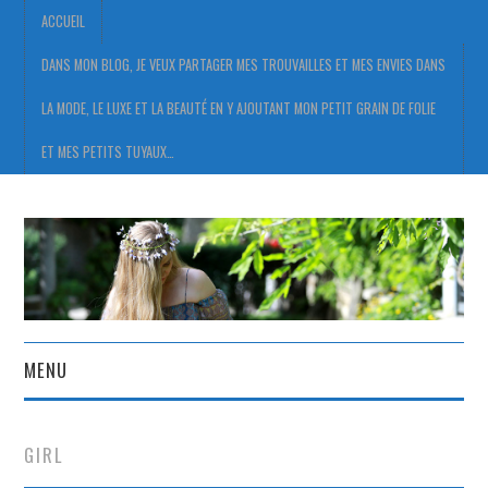
ACCUEIL
DANS MON BLOG, JE VEUX PARTAGER MES TROUVAILLES ET MES ENVIES DANS
LA MODE, LE LUXE ET LA BEAUTÉ EN Y AJOUTANT MON PETIT GRAIN DE FOLIE
ET MES PETITS TUYAUX…
MENU
ACCUEIL
GIRL
DANS MON BLOG, JE VEUX