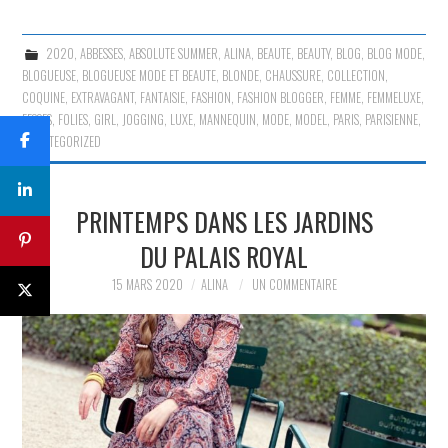
2020
,
ABBESSES
,
ABSOLUTE SUMMER
,
ALINA
,
BEAUTE
,
BEAUTY
,
BLOG
,
BLOG MODE
,
BLOGUEUSE
,
BLOGUEUSE MODE ET BEAUTE
,
BLONDE
,
CHAUSSURE
,
COLLECTION
,
COQUINE
,
EXTRAVAGANT
,
FANTAISIE
,
FASHION
,
FASHION BLOGGER
,
FEMME
,
FEMMELUXE
,
FESSES
,
FOLIES
,
GIRL
,
JOGGING
,
LUXE
,
MANNEQUIN
,
MODE
,
MODEL
,
PARIS
,
PARISIENNE
,
UNCATEGORIZED
PRINTEMPS DANS LES JARDINS
DU PALAIS ROYAL
15 MARS 2020
ALINA
UN COMMENTAIRE