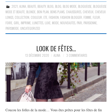
2021
,
ALINA
,
BEAUTE
,
BEAUTY
,
BLOG
,
BLOG
,
BLOG MODE
,
BLOGUEUSE
,
BLOGUEUSE
MODE ET BEAUTE
,
BLONDE
,
BON PLAN
,
BONS PLANS
,
CHAUSSURES
,
CHEVEUX
,
CHEVEUX
LONGS
,
COLLECTION
,
COULEUR
,
ETE
,
FASHION
,
FASHION BLOGGER
,
FEMME
,
FLEUR
,
FOIRE
,
GIRL
,
IMPRIME
,
LUNETTES
,
LUXE
,
MODE
,
NOUVEAUTES
,
PARI
,
PARISIENNE
,
PARISMODE
,
UNCATEGORIZED
LOOK DE FÊTES…
13 DÉCEMBRE 2020
ALINA
3 COMMENTAIRES
Coucou les folles de la mode… Vous êtes prêtes pour les fêtes de fin