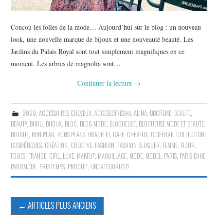
Coucou les folles de la mode… Aujourd’hui sur le blog : un nouveau
look, une nouvelle marque de bijoux et une nouveauté beauté. Les
Jardins du Palais Royal sont tout simplement magnifiques en ce
moment. Les arbres de magnolia sont…
Continuer la lecture
→
2020
,
ACCESSOIRES CHEVEUX
,
ACCESSOIRES￼
,
ALINA
,
BBCREME
,
BEAUTE
,
BEAUTY
,
BIJOU
,
BIJOUX
,
BLOG
,
BLOG MODE
,
BLOGUEUSE
,
BLOGUEUSE MODE ET BEAUTE
,
BLONDE
,
BON PLAN
,
BONS PLANS
,
BRACELET
,
CAFE
,
CHEVEUX
,
COIFFURE
,
COLLECTION
,
COSMÉTIQUES
,
CRÉATION
,
CREATIVE
,
FASHION
,
FASHION BLOGGER
,
FEMME
,
FLEUR
,
FOLIES
,
FRANCE
,
GIRL
,
LUXE
,
MAKEUP
,
MAQUILLAGE
,
MODE
,
MODEL
,
PARIS
,
PARISIENNE
,
PARISMODE
,
PRINTEMPS
,
PRODUIT
,
UNCATEGORIZED
Navigation
←
ARTICLES PLUS ANCIENS