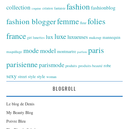
fashion
collection
fashionblog
fantaisie
création
coquine
folies
fashion blogger
femme
fleur
france
luxe
lux
luxueuses
makeup
mannequin
girl
lunettes
paris
mode
model
montmartre
maquillage
parfum
parisienne
parismode
robe
produits
produits beauté
sexy
style
street style
woman
BLOGROLL
Le blog de Denis
My Beauty Blog
Poivre Bleu