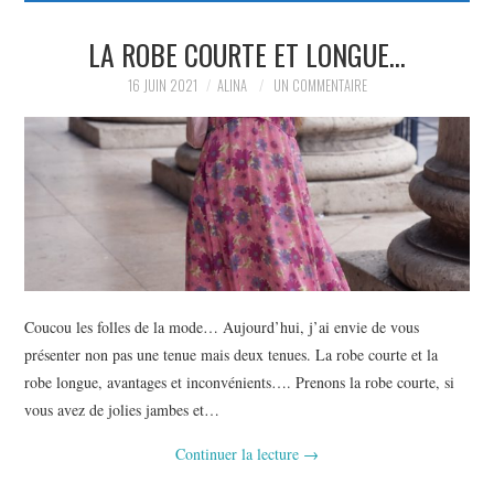
PARTAGER MES
LA ROBE COURTE ET LONGUE…
16 JUIN 2021
ALINA
UN COMMENTAIRE
TROUVAILLES ET MES
ENVIES DANS LA MODE, LE
LUXE ET LA BEAUTÉ EN Y
AJOUTANT MON PETIT
GRAIN DE FOLIE ET MES
Coucou les folles de la mode… Aujourd’hui, j’ai envie de vous
présenter non pas une tenue mais deux tenues. La robe courte et la
PETITS TUYAUX…
robe longue, avantages et inconvénients…. Prenons la robe courte, si
vous avez de jolies jambes et…
Continuer la lecture
→