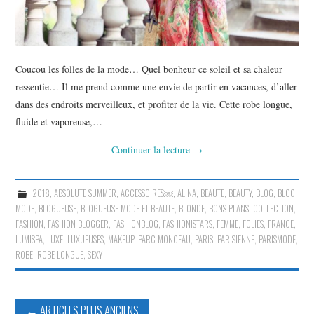
Coucou les folles de la mode… Quel bonheur ce soleil et sa chaleur
ressentie… Il me prend comme une envie de partir en vacances, d’aller
dans des endroits merveilleux, et profiter de la vie. Cette robe longue,
fluide et vaporeuse,…
Continuer la lecture
→
2018
,
ABSOLUTE SUMMER
,
ACCESSOIRES￼
,
ALINA
,
BEAUTE
,
BEAUTY
,
BLOG
,
BLOG
MODE
,
BLOGUEUSE
,
BLOGUEUSE MODE ET BEAUTE
,
BLONDE
,
BONS PLANS
,
COLLECTION
,
FASHION
,
FASHION BLOGGER
,
FASHIONBLOG
,
FASHIONISTARS
,
FEMME
,
FOLIES
,
FRANCE
,
LUMISPA
,
LUXE
,
LUXUEUSES
,
MAKEUP
,
PARC MONCEAU
,
PARIS
,
PARISIENNE
,
PARISMODE
,
ROBE
,
ROBE LONGUE
,
SEXY
Navigation
←
ARTICLES PLUS ANCIENS