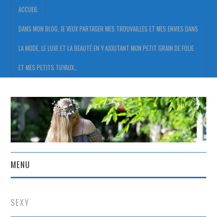
ACCUEIL
DANS MON BLOG, JE VEUX PARTAGER MES TROUVAILLES ET MES ENVIES DANS
LA MODE, LE LUXE ET LA BEAUTÉ EN Y AJOUTANT MON PETIT GRAIN DE FOLIE
ET MES PETITS TUYAUX…
MENU
ACCUEIL
SEXY
DANS MON BLOG, JE VEUX