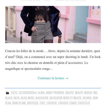
Coucou les folles de la mode… Alors, depuis la semaine dernière, quoi
d’neuf? Déjà, on a commencé avec un super shooting le lundi. Un look
très chic avec la chemise en dentelle et plein d’accessoires. Le
magnifique et spectaculaire rouge…
Continuer la lecture
→
2022
,
ACCESSOIRES￼
,
ALINA
,
AVANT PREMIERE
,
BEAUTE
,
BEAUTY
,
BIJOUX
,
BIO
,
BLACK
,
BLOG
,
BLOG MODE
,
BLOGUEUSE
,
BLOGUEUSE MODE ET BEAUTE
,
BLONDE
,
BON
PLAN
,
BONS PLANS
,
BOUTIQUE
,
CAFE
,
CHEVEUX
,
CHEVEUX LONGS
,
CHOCOLAT
,