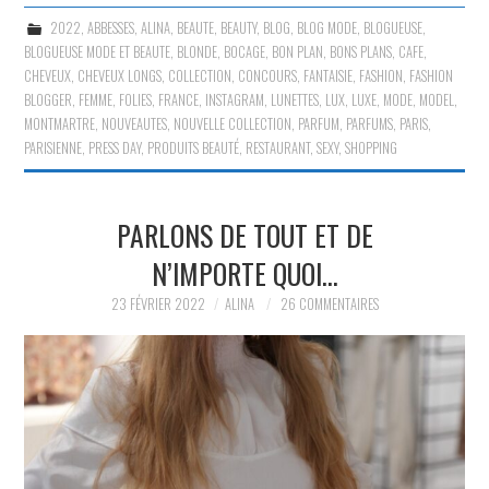
2022
,
ABBESSES
,
ALINA
,
BEAUTE
,
BEAUTY
,
BLOG
,
BLOG MODE
,
BLOGUEUSE
,
BLOGUEUSE MODE ET BEAUTE
,
BLONDE
,
BOCAGE
,
BON PLAN
,
BONS PLANS
,
CAFE
,
CHEVEUX
,
CHEVEUX LONGS
,
COLLECTION
,
CONCOURS
,
FANTAISIE
,
FASHION
,
FASHION
BLOGGER
,
FEMME
,
FOLIES
,
FRANCE
,
INSTAGRAM
,
LUNETTES
,
LUX
,
LUXE
,
MODE
,
MODEL
,
MONTMARTRE
,
NOUVEAUTES
,
NOUVELLE COLLECTION
,
PARFUM
,
PARFUMS
,
PARIS
,
PARISIENNE
,
PRESS DAY
,
PRODUITS BEAUTÉ
,
RESTAURANT
,
SEXY
,
SHOPPING
PARLONS DE TOUT ET DE
N’IMPORTE QUOI…
23 FÉVRIER 2022
ALINA
26 COMMENTAIRES