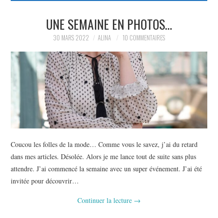
PARTAGER MES
UNE SEMAINE EN PHOTOS…
30 MARS 2022
ALINA
10 COMMENTAIRES
TROUVAILLES ET MES
ENVIES DANS LA MODE, LE
LUXE ET LA BEAUTÉ EN Y
AJOUTANT MON PETIT
GRAIN DE FOLIE ET MES
Coucou les folles de la mode… Comme vous le savez, j’ai du retard
dans mes articles. Désolée. Alors je me lance tout de suite sans plus
PETITS TUYAUX…
attendre. J’ai commencé la semaine avec un super événement. J’ai été
invitée pour découvrir…
Continuer la lecture
→