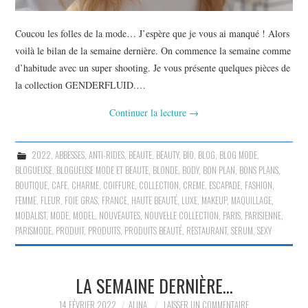
Coucou les folles de la mode… J’espère que je vous ai manqué ! Alors
voilà le bilan de la semaine dernière. On commence la semaine comme
d’habitude avec un super shooting. Je vous présente quelques pièces de
la collection GENDERFLUID.…
Continuer la lecture
→
2022
,
ABBESSES
,
ANTI-RIDES
,
BEAUTE
,
BEAUTY
,
BIO
,
BLOG
,
BLOG MODE
,
BLOGUEUSE
,
BLOGUEUSE MODE ET BEAUTE
,
BLONDE
,
BODY
,
BON PLAN
,
BONS PLANS
,
BOUTIQUE
,
CAFE
,
CHARME
,
COIFFURE
,
COLLECTION
,
CREME
,
ESCAPADE
,
FASHION
,
FEMME
,
FLEUR
,
FOIE GRAS
,
FRANCE
,
HAUTE BEAUTÉ
,
LUXE
,
MAKEUP
,
MAQUILLAGE
,
MODALIST
,
MODE
,
MODEL
,
NOUVEAUTES
,
NOUVELLE COLLECTION
,
PARIS
,
PARISIENNE
,
PARISMODE
,
PRODUIT
,
PRODUITS
,
PRODUITS BEAUTÉ
,
RESTAURANT
,
SERUM
,
SEXY
LA SEMAINE DERNIÈRE…
14 FÉVRIER 2022
ALINA
LAISSER UN COMMENTAIRE