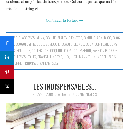
couleurs et un joli jeu de transparence. Qui aurait pensé, que moi la
très fan du string et…
Continuer la lecture
→
2018
,
ABBESSES
,
ALINA
,
BEAUTE
,
BEAUTY
,
BIEN-ETRE
,
BIKINI
,
BLACK
,
BLOG
,
BLOG
MODE
,
BLOGUEUSE
,
BLOGUEUSE MODE ET BEAUTE
,
BLONDE
,
BODY
,
BON PLAN
,
BONS
PLANS
,
BOUTIQUE
,
COLLECTION
,
COQUINE
,
CRÉATION
,
FASHION
,
FASHION BLOGGER
,
FEMME
,
FESSES
,
FOLIES
,
FRANCE
,
LINGERIE
,
LUX
,
LUXE
,
MANNEQUIN
,
MODEL
,
PARIS
,
PARISIENNE
,
PRINCESSE TAM TAM
,
SEXY
LES INDISPENSABLES…
25 AVRIL 2018
ALINA
4 COMMENTAIRES