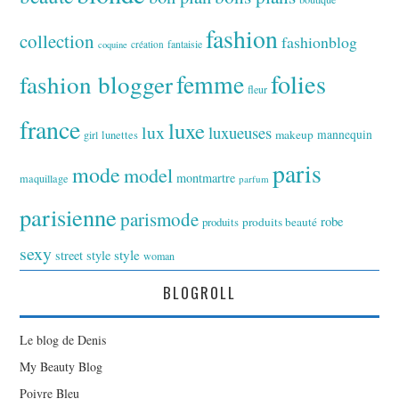
fashion
collection
fashionblog
fantaisie
création
coquine
folies
fashion blogger
femme
fleur
france
luxe
lux
luxueuses
makeup
mannequin
girl
lunettes
paris
mode
model
montmartre
maquillage
parfum
parisienne
parismode
robe
produits
produits beauté
sexy
style
street style
woman
BLOGROLL
Le blog de Denis
My Beauty Blog
Poivre Bleu