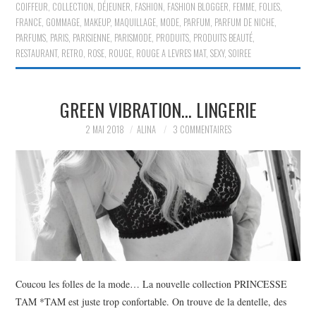
COIFFEUR
,
COLLECTION
,
DÉJEUNER
,
FASHION
,
FASHION BLOGGER
,
FEMME
,
FOLIES
,
FRANCE
,
GOMMAGE
,
MAKEUP
,
MAQUILLAGE
,
MODE
,
PARFUM
,
PARFUM DE NICHE
,
PARFUMS
,
PARIS
,
PARISIENNE
,
PARISMODE
,
PRODUITS
,
PRODUITS BEAUTÉ
,
RESTAURANT
,
RETRO
,
ROSE
,
ROUGE
,
ROUGE A LEVRES MAT
,
SEXY
,
SOIREE
GREEN VIBRATION… LINGERIE
2 MAI 2018
ALINA
3 COMMENTAIRES
Coucou les folles de la mode… La nouvelle collection PRINCESSE
TAM *TAM est juste trop confortable. On trouve de la dentelle, des