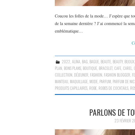
Coucou les folles de la mode… J’espère que to
de la semaine dernière ? J’ai commencé la sem
emblématique…
C
2022
,
ALINA
,
BAG
,
BAGUE
,
BEAUTE
,
BEAUTY
,
BIJOUX
PLAN
,
BONS PLANS
,
BOUTIQUE
,
BRACELET
,
CAFE
,
CAREL
,
COLLECTION
,
DÉJEUNER
,
FASHION
,
FASHION BLOGGER
,
F
MANTEAU
,
MAQUILLAGE
,
MODE
,
PARFUM
,
PARFUM DE NIC
PRODUITS CAPILLAIRES
,
ROBE
,
ROBES DE COCKTAILS
,
RO
PARLONS DE TO
23 FÉVRIER 