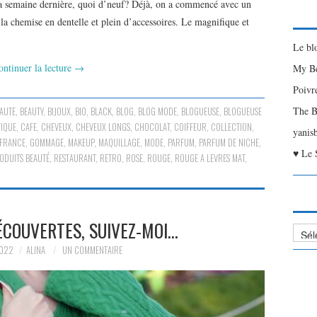
la semaine dernière, quoi d’neuf? Déjà, on a commencé avec un
 la chemise en dentelle et plein d’accessoires. Le magnifique et
Le bl
ontinuer la lecture
→
My Be
Poivr
The B
AUTE
,
BEAUTY
,
BIJOUX
,
BIO
,
BLACK
,
BLOG
,
BLOG MODE
,
BLOGUEUSE
,
BLOGUEUSE
IQUE
,
CAFE
,
CHEVEUX
,
CHEVEUX LONGS
,
CHOCOLAT
,
COIFFEUR
,
COLLECTION
,
yanis
FRANCE
,
GOMMAGE
,
MAKEUP
,
MAQUILLAGE
,
MODE
,
PARFUM
,
PARFUM DE NICHE
,
♥ Le 
ODUITS BEAUTÉ
,
RESTAURANT
,
RETRO
,
ROSE
,
ROUGE
,
ROUGE A LEVRES MAT
,
ÉCOUVERTES, SUIVEZ-MOI…
Liste
des
2022
ALINA
UN COMMENTAIRE
Articl