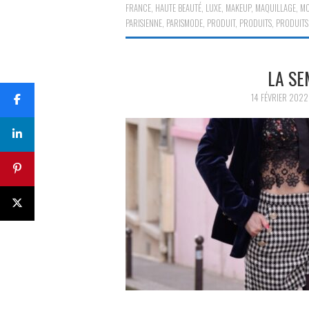
FRANCE
,
HAUTE BEAUTÉ
,
LUXE
,
MAKEUP
,
MAQUILLAGE
,
MO
PARISIENNE
,
PARISMODE
,
PRODUIT
,
PRODUITS
,
PRODUITS
LA SE
14 FÉVRIER 2022