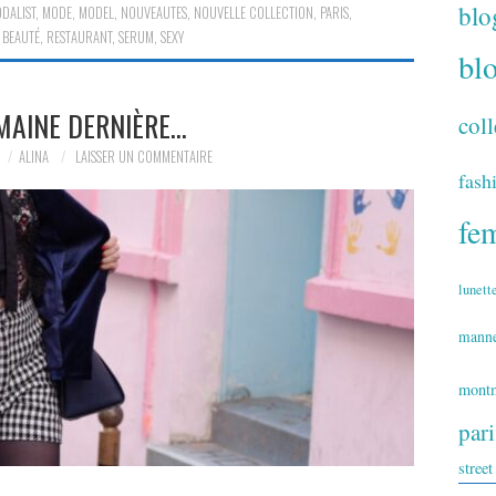
blo
DALIST
,
MODE
,
MODEL
,
NOUVEAUTES
,
NOUVELLE COLLECTION
,
PARIS
,
 BEAUTÉ
,
RESTAURANT
,
SERUM
,
SEXY
bl
MAINE DERNIÈRE…
coll
ALINA
LAISSER UN COMMENTAIRE
fash
fe
lunett
mann
montm
par
street