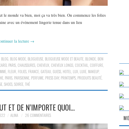
ut le monde va bien, moi ça va très bien. On commence les folies
aine avec un événement lingerie tenue dans un lieu
ontinuer la lecture
→
,
BLOG
,
BLOG MODE
,
BLOGUEUSE
,
BLOGUEUSE MODE ET BEAUTE
,
BLONDE
,
BON
CAREL PARIS
,
CHAUSSURES
,
CHEVEUX
,
CHEVEUX LONGS
,
COCKTAIL
,
COIFFURE
,
EMME
,
FLEUR
,
FOLIES
,
FRANCE
,
GATEAU
,
GUESS
,
HOTEL
,
LUX
,
LUXE
,
MAKEUP
,
HE
,
PARIS
,
PARISIENNE
,
PERFUME
,
PRESS DAY
,
PRINTEMPS
,
PRODUITS BEAUTÉ
,
SE
,
SHOES
,
SOIREE
,
THÉ
UT ET DE N’IMPORTE QUOI…
2022
ALINA
26 COMMENTAIRES
ME