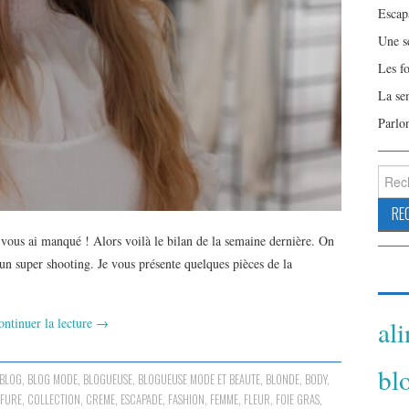
Escap
Une s
Les f
La se
Parlo
Reche
vous ai manqué ! Alors voilà le bilan de la semaine dernière. On
 super shooting. Je vous présente quelques pièces de la
ontinuer la lecture
→
al
bl
BLOG
,
BLOG MODE
,
BLOGUEUSE
,
BLOGUEUSE MODE ET BEAUTE
,
BLONDE
,
BODY
,
FFURE
,
COLLECTION
,
CREME
,
ESCAPADE
,
FASHION
,
FEMME
,
FLEUR
,
FOIE GRAS
,