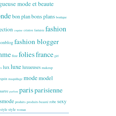
gueuse mode et beaute
onde
bon plan
bons plans
boutique
fashion
ection
fantaisie
création
coquine
fashion blogger
ionblog
folies
france
mme
fleur
girl
luxe
lux
luxueuses
makeup
es
mode
model
equin
maquillage
paris
parisienne
artre
parfum
ismode
sexy
robe
produits
produits beauté
style
 style
woman