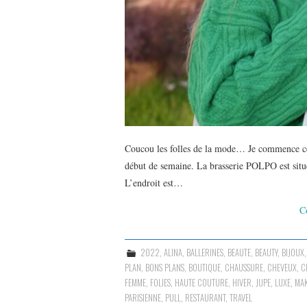
Coucou les folles de la mode… Je commence cet 
début de semaine. La brasserie POLPO est situé
L’endroit est…
C
2022
,
ALINA
,
BALLERINES
,
BEAUTE
,
BEAUTY
,
BIJOUX
PLAN
,
BONS PLANS
,
BOUTIQUE
,
CHAUSSURE
,
CHEVEUX
,
C
FEMME
,
FOLIES
,
HAUTE COUTURE
,
HIVER
,
JUPE
,
LUXE
,
MA
PARISIENNE
,
PULL
,
RESTAURANT
,
TRAVEL