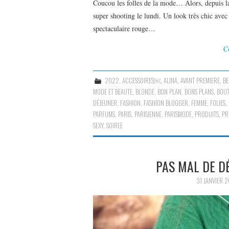
Coucou les folles de la mode… Alors, depuis 
super shooting le lundi. Un look très chic avec
spectaculaire rouge…
C
2022
,
ACCESSOIRES￼
,
ALINA
,
AVANT PREMIERE
,
BE
MODE ET BEAUTE
,
BLONDE
,
BON PLAN
,
BONS PLANS
,
BOUT
DÉJEUNER
,
FASHION
,
FASHION BLOGGER
,
FEMME
,
FOLIES
,
PARFUMS
,
PARIS
,
PARISIENNE
,
PARISMODE
,
PRODUITS
,
PR
SEXY
,
SOIREE
PAS MAL DE D
31 JANVIER 