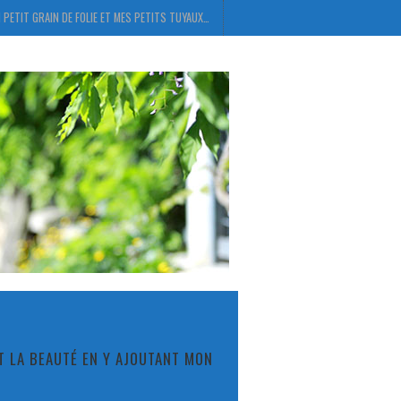
 PETIT GRAIN DE FOLIE ET MES PETITS TUYAUX…
ET LA BEAUTÉ EN Y AJOUTANT MON