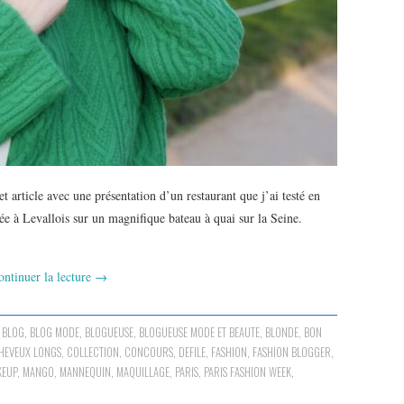
article avec une présentation d’un restaurant que j’ai testé en
e à Levallois sur un magnifique bateau à quai sur la Seine.
ontinuer la lecture
→
,
BLOG
,
BLOG MODE
,
BLOGUEUSE
,
BLOGUEUSE MODE ET BEAUTE
,
BLONDE
,
BON
HEVEUX LONGS
,
COLLECTION
,
CONCOURS
,
DEFILE
,
FASHION
,
FASHION BLOGGER
,
KEUP
,
MANGO
,
MANNEQUIN
,
MAQUILLAGE
,
PARIS
,
PARIS FASHION WEEK
,