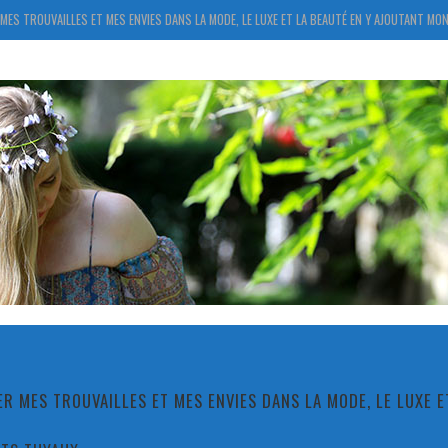
MES TROUVAILLES ET MES ENVIES DANS LA MODE, LE LUXE ET LA BEAUTÉ EN Y AJOUTANT MON
R MES TROUVAILLES ET MES ENVIES DANS LA MODE, LE LUXE 