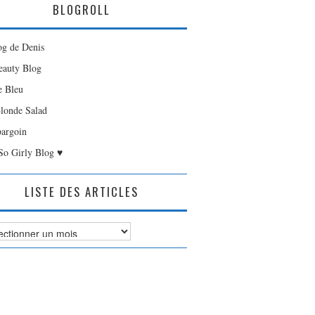
BLOGROLL
og de Denis
auty Blog
e Bleu
londe Salad
bargoin
So Girly Blog ♥
LISTE DES ARTICLES
es