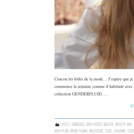
Coucou les folles de la mode… J’espère que je 
commence la semaine comme d’habitude avec un
collection GENDERFLUID.…
C
2022
,
ABBESSES
,
ANTI-RIDES
,
BEAUTE
,
BEAUTY
,
BIO
,
BON PLAN
,
BONS PLANS
,
BOUTIQUE
,
CAFE
,
CHARME
,
COI