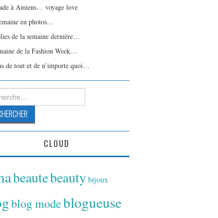
ade à Amiens… voyage love
emaine en photos…
olies de la semaine dernière…
maine de la Fashion Week…
ns de tout et de n’importe quoi…
rcher :
CLOUD
ina
beaute
beauty
bijoux
og
blogueuse
blog mode