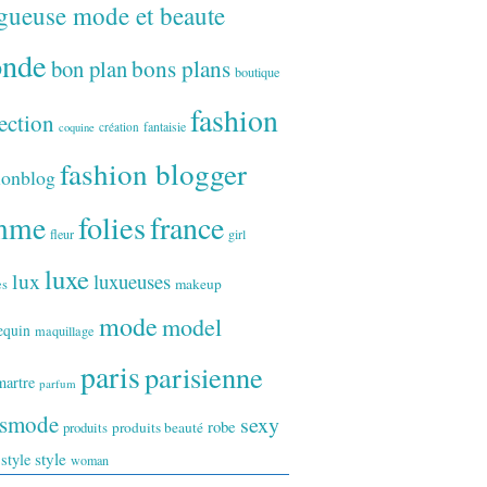
gueuse mode et beaute
onde
bon plan
bons plans
boutique
fashion
ection
fantaisie
création
coquine
fashion blogger
ionblog
folies
france
mme
fleur
girl
luxe
lux
luxueuses
makeup
es
mode
model
equin
maquillage
paris
parisienne
artre
parfum
ismode
sexy
robe
produits
produits beauté
style
 style
woman