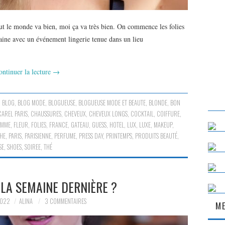
ut le monde va bien, moi ça va très bien. On commence les folies
aine avec un événement lingerie tenue dans un lieu
ontinuer la lecture
→
,
BLOG
,
BLOG MODE
,
BLOGUEUSE
,
BLOGUEUSE MODE ET BEAUTE
,
BLONDE
,
BON
CAREL PARIS
,
CHAUSSURES
,
CHEVEUX
,
CHEVEUX LONGS
,
COCKTAIL
,
COIFFURE
,
EMME
,
FLEUR
,
FOLIES
,
FRANCE
,
GATEAU
,
GUESS
,
HOTEL
,
LUX
,
LUXE
,
MAKEUP
,
HE
,
PARIS
,
PARISIENNE
,
PERFUME
,
PRESS DAY
,
PRINTEMPS
,
PRODUITS BEAUTÉ
,
SE
,
SHOES
,
SOIREE
,
THÉ
 LA SEMAINE DERNIÈRE ?
2022
ALINA
3 COMMENTAIRES
ME