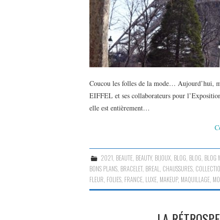
Coucou les folles de la mode… Aujourd’hui, m
EIFFEL et ses collaborateurs pour l’Exposition
elle est entièrement…
C
2021
,
BEAUTE
,
BEAUTY
,
BIJOUX
,
BLOG
,
BLOG
,
BLOG 
BONS PLANS
,
BRACELET
,
BREAL
,
CHAUSSURES
,
COLLECTI
FLEUR
,
FOLIES
,
FRANCE
,
LUXE
,
MAKEUP
,
MAQUILLAGE
,
MO
LA RÉTROSPE