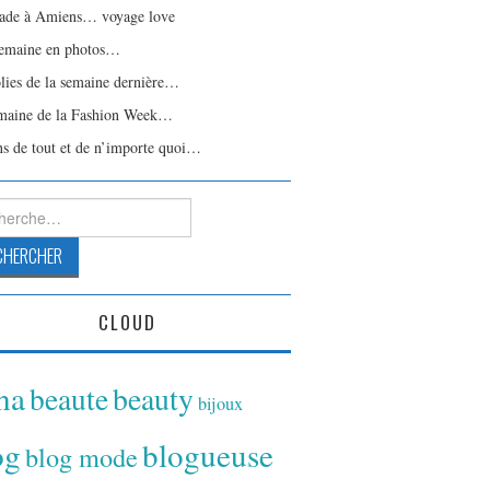
ade à Amiens… voyage love
emaine en photos…
olies de la semaine dernière…
maine de la Fashion Week…
ns de tout et de n’importe quoi…
rcher :
CLOUD
ina
beaute
beauty
bijoux
og
blogueuse
blog mode