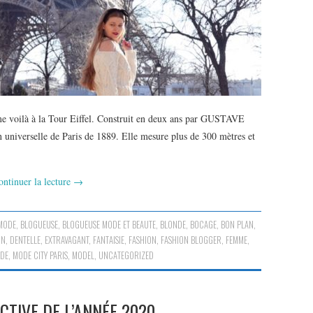
e voilà à la Tour Eiffel. Construit en deux ans par GUSTAVE
 universelle de Paris de 1889. Elle mesure plus de 300 mètres et
ontinuer la lecture
→
MODE
,
BLOGUEUSE
,
BLOGUEUSE MODE ET BEAUTE
,
BLONDE
,
BOCAGE
,
BON PLAN
,
ON
,
DENTELLE
,
EXTRAVAGANT
,
FANTAISIE
,
FASHION
,
FASHION BLOGGER
,
FEMME
,
DE
,
MODE CITY PARIS
,
MODEL
,
UNCATEGORIZED
CTIVE DE L’ANNÉE 2020…