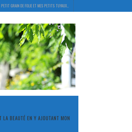
 PETIT GRAIN DE FOLIE ET MES PETITS TUYAUX…
ET LA BEAUTÉ EN Y AJOUTANT MON