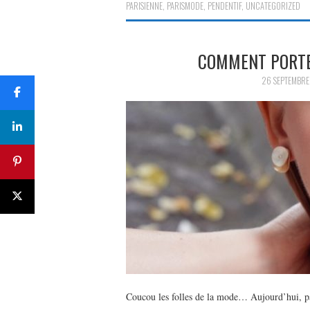
PARISIENNE
,
PARISMODE
,
PENDENTIF
,
UNCATEGORIZED
COMMENT PORTER
26 SEPTEMBRE
Coucou les folles de la mode… Aujourd’hui, 