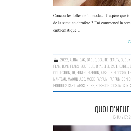
Coucou les folles de la mode… J’espère que to
de la semaine dernière ? J’ai commencé la sem
emblématique…
C
2022
,
ALINA
,
BAG
,
BAGUE
,
BEAUTE
,
BEAUTY
,
BIJOUX
PLAN
,
BONS PLANS
,
BOUTIQUE
,
BRACELET
,
CAFE
,
CAREL
,
COLLECTION
,
DÉJEUNER
,
FASHION
,
FASHION BLOGGER
,
F
MANTEAU
,
MAQUILLAGE
,
MODE
,
PARFUM
,
PARFUM DE NIC
PRODUITS CAPILLAIRES
,
ROBE
,
ROBES DE COCKTAILS
,
RO
QUOI D’NEUF
16 JANVIER 