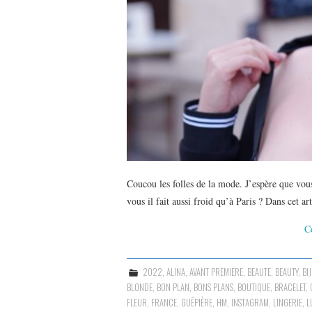
Coucou les folles de la mode. J’espère que vou
vous il fait aussi froid qu’à Paris ? Dans cet ar
C
2022
,
ALINA
,
AVANT PREMIERE
,
BEAUTE
,
BEAUTY
,
BI
BLONDE
,
BON PLAN
,
BONS PLANS
,
BOUTIQUE
,
BRACELET
,
FLEUR
,
FRANCE
,
GUÊPIÈRE
,
HM
,
INSTAGRAM
,
LINGERIE
,
L