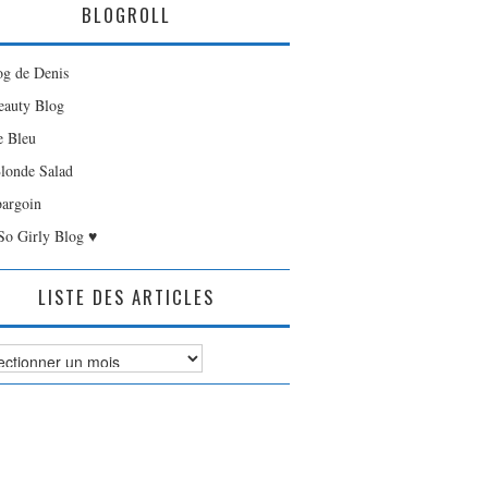
BLOGROLL
og de Denis
auty Blog
e Bleu
londe Salad
bargoin
So Girly Blog ♥
LISTE DES ARTICLES
es