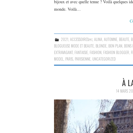
bijoux et avec quelle tenue ? Voilà quelques id
monde. Voilà…
C
2021
,
ACCESSOIRES￼
,
ALINA
,
AUTOMNE
,
BEAUTE
,
B
BLOGUEUSE MODE ET BEAUTE
,
BLONDE
,
BON PLAN
,
BONS 
EXTRAVAGANT
,
FANTAISIE
,
FASHION
,
FASHION BLOGGER
,
F
MODEL
,
PARIS
,
PARISIENNE
,
UNCATEGORIZED
À L
14 MARS 20