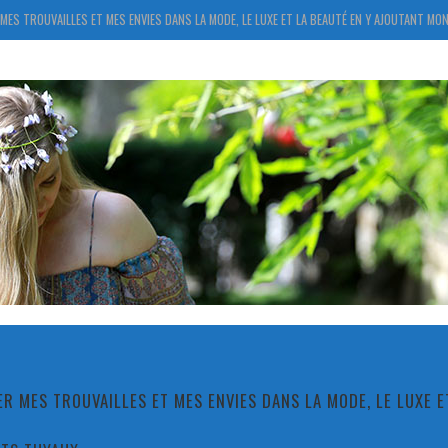
MES TROUVAILLES ET MES ENVIES DANS LA MODE, LE LUXE ET LA BEAUTÉ EN Y AJOUTANT MON
R MES TROUVAILLES ET MES ENVIES DANS LA MODE, LE LUXE 