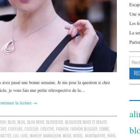
Escap
Une s
Les f
La se
Parlo
Reche
s avez passé une bonne semaine. Je me pose la question si chez
ticle, je vous fais une petite rétrospective de la…
ontinuer la lecture
→
al
JOUX
,
BLOG
,
BLOG
,
BLOG MODE
,
BLOGUEUSE
,
BLOGUEUSE MODE ET BEAUTE
,
bl
CAFE
,
COIFFURE
,
COULEUR
,
CREATIVE
,
FASHION
,
FASHION BLOGGER
,
FEMME
,
UNETTES
,
LUX
,
LUXE
,
MAKEUP
,
MANNEQUIN
,
MODE
,
MODEL
,
MONTMARTRE
,
PARIS
,