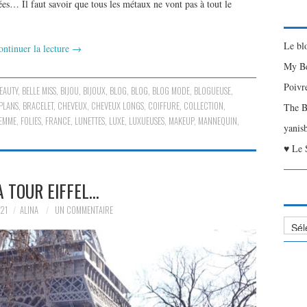
ées… Il faut savoir que tous les métaux ne vont pas à tout le
Le bl
ontinuer la lecture
→
My Be
Poivr
EAUTY
,
BELLE MISS
,
BIJOU
,
BIJOUX
,
BLOG
,
BLOG
,
BLOG MODE
,
BLOGUEUSE
,
PLANS
,
BRACELET
,
CHEVEUX
,
CHEVEUX LONGS
,
COIFFURE
,
COLLECTION
,
The B
EMME
,
FOLIES
,
FRANCE
,
LUNETTES
,
LUXE
,
LUXUEUSES
,
MAKEUP
,
MANNEQUIN
,
yanis
♥ Le 
A TOUR EIFFEL…
21
ALINA
UN COMMENTAIRE
Liste
des
Articl