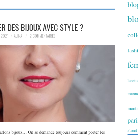
blo
bl
 DES BIJOUX AVEC STYLE ?
coll
 2021
ALINA
2 COMMENTAIRES
fash
fe
lunett
mann
montm
par
street
parlons bijoux… On se demande toujours comment porter les