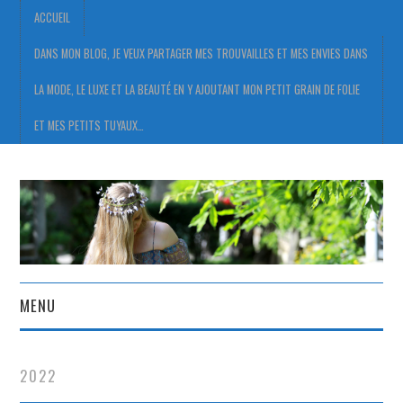
ACCUEIL
DANS MON BLOG, JE VEUX PARTAGER MES TROUVAILLES ET MES ENVIES DANS
LA MODE, LE LUXE ET LA BEAUTÉ EN Y AJOUTANT MON PETIT GRAIN DE FOLIE
ET MES PETITS TUYAUX…
MENU
ACCUEIL
2022
DANS MON BLOG, JE VEUX