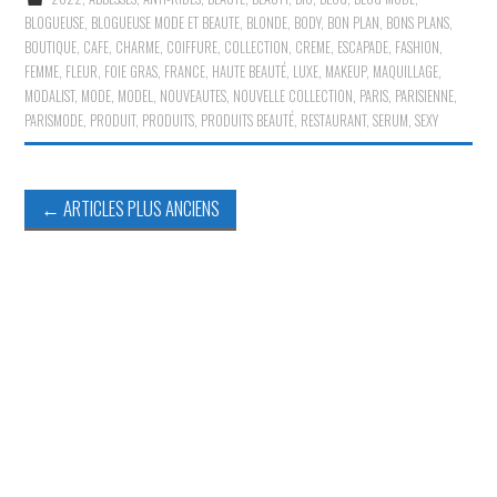
BLOGUEUSE
,
BLOGUEUSE MODE ET BEAUTE
,
BLONDE
,
BODY
,
BON PLAN
,
BONS PLANS
,
BOUTIQUE
,
CAFE
,
CHARME
,
COIFFURE
,
COLLECTION
,
CREME
,
ESCAPADE
,
FASHION
,
FEMME
,
FLEUR
,
FOIE GRAS
,
FRANCE
,
HAUTE BEAUTÉ
,
LUXE
,
MAKEUP
,
MAQUILLAGE
,
MODALIST
,
MODE
,
MODEL
,
NOUVEAUTES
,
NOUVELLE COLLECTION
,
PARIS
,
PARISIENNE
,
PARISMODE
,
PRODUIT
,
PRODUITS
,
PRODUITS BEAUTÉ
,
RESTAURANT
,
SERUM
,
SEXY
Navigation
←
ARTICLES PLUS ANCIENS
des
articles