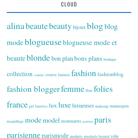
CLOUD
alina
blog
beaute
beauty
blog
bijoux
blogueuse
mode
blogueuse mode et
blonde
beaute
bon plan
bons plans
boutique
fashion
collection
fashionblog
fantaisie
création
coquine
folies
fashion blogger
femme
fleur
france
luxe
lux
luxueuses
makeup
mannequin
girl
lunettes
paris
mode
model
montmartre
maquillage
parfum
parisienne
parismode
robe
produits
produits beauté