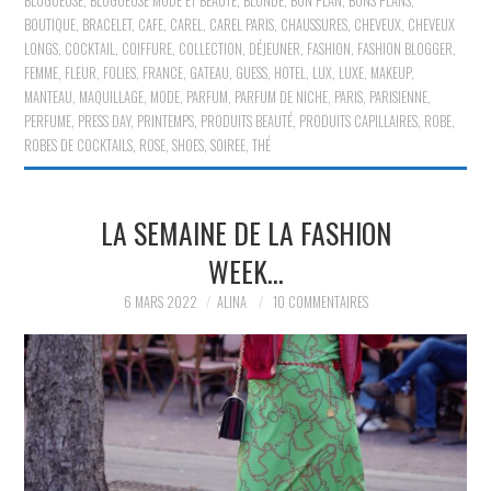
BLOGUEUSE
,
BLOGUEUSE MODE ET BEAUTE
,
BLONDE
,
BON PLAN
,
BONS PLANS
,
BOUTIQUE
,
BRACELET
,
CAFE
,
CAREL
,
CAREL PARIS
,
CHAUSSURES
,
CHEVEUX
,
CHEVEUX
LONGS
,
COCKTAIL
,
COIFFURE
,
COLLECTION
,
DÉJEUNER
,
FASHION
,
FASHION BLOGGER
,
FEMME
,
FLEUR
,
FOLIES
,
FRANCE
,
GATEAU
,
GUESS
,
HOTEL
,
LUX
,
LUXE
,
MAKEUP
,
MANTEAU
,
MAQUILLAGE
,
MODE
,
PARFUM
,
PARFUM DE NICHE
,
PARIS
,
PARISIENNE
,
PERFUME
,
PRESS DAY
,
PRINTEMPS
,
PRODUITS BEAUTÉ
,
PRODUITS CAPILLAIRES
,
ROBE
,
ROBES DE COCKTAILS
,
ROSE
,
SHOES
,
SOIREE
,
THÉ
LA SEMAINE DE LA FASHION
WEEK…
6 MARS 2022
ALINA
10 COMMENTAIRES