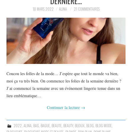
DERNIÈRE…
18 MARS 2022
ALINA
21 COMMENTAIRES
Coucou les folles de la mode… J’espère que tout le monde va bien,
moi ça va très bien. On commence les folies de la semaine dernière ?
J’ai commencé la semaine avec un événement lingerie tenue dans un
lieu emblématique…
Continuer la lecture
→
2022
,
ALINA
,
BAG
,
BAGUE
,
BEAUTE
,
BEAUTY
,
BIJOUX
,
BLOG
,
BLOG MODE
,