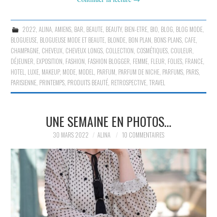
2022
,
ALINA
,
AMIENS
,
BAR
,
BEAUTE
,
BEAUTY
,
BIEN-ETRE
,
BIO
,
BLOG
,
BLOG MODE
,
BLOGUEUSE
,
BLOGUEUSE MODE ET BEAUTE
,
BLONDE
,
BON PLAN
,
BONS PLANS
,
CAFE
,
CHAMPAGNE
,
CHEVEUX
,
CHEVEUX LONGS
,
COLLECTION
,
COSMÉTIQUES
,
COULEUR
,
DÉJEUNER
,
EXPOSITION
,
FASHION
,
FASHION BLOGGER
,
FEMME
,
FLEUR
,
FOLIES
,
FRANCE
,
HOTEL
,
LUXE
,
MAKEUP
,
MODE
,
MODEL
,
PARFUM
,
PARFUM DE NICHE
,
PARFUMS
,
PARIS
,
PARISIENNE
,
PRINTEMPS
,
PRODUITS BEAUTÉ
,
RETROSPECTIVE
,
TRAVEL
UNE SEMAINE EN PHOTOS…
30 MARS 2022
ALINA
10 COMMENTAIRES