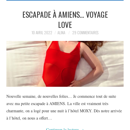
PARTAGER MES
ESCAPADE À AMIENS… VOYAGE
LOVE
TROUVAILLES ET MES
10 AVRIL 2022
ALINA
29 COMMENTAIRES
ENVIES DANS LA MODE, LE
LUXE ET LA BEAUTÉ EN Y
AJOUTANT MON PETIT
GRAIN DE FOLIE ET MES
Nouvelle semaine, de nouvelles folies… Je commence tout de suite
PETITS TUYAUX…
avec ma petite escapade à AMIENS. La ville est vraiment très
charmante, on a logé pour une nuit à l’hôtel MOXY. Dès notre arrivée
à l’hôtel, on nous a offert…
Continuer la lecture
→