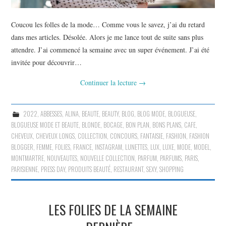
Coucou les folles de la mode… Comme vous le savez, j’ai du retard
dans mes articles. Désolée. Alors je me lance tout de suite sans plus
attendre. J’ai commencé la semaine avec un super événement. J’ai été
invitée pour découvrir…
Continuer la lecture
→
2022
,
ABBESSES
,
ALINA
,
BEAUTE
,
BEAUTY
,
BLOG
,
BLOG MODE
,
BLOGUEUSE
,
BLOGUEUSE MODE ET BEAUTE
,
BLONDE
,
BOCAGE
,
BON PLAN
,
BONS PLANS
,
CAFE
,
CHEVEUX
,
CHEVEUX LONGS
,
COLLECTION
,
CONCOURS
,
FANTAISIE
,
FASHION
,
FASHION
BLOGGER
,
FEMME
,
FOLIES
,
FRANCE
,
INSTAGRAM
,
LUNETTES
,
LUX
,
LUXE
,
MODE
,
MODEL
,
MONTMARTRE
,
NOUVEAUTES
,
NOUVELLE COLLECTION
,
PARFUM
,
PARFUMS
,
PARIS
,
PARISIENNE
,
PRESS DAY
,
PRODUITS BEAUTÉ
,
RESTAURANT
,
SEXY
,
SHOPPING
LES FOLIES DE LA SEMAINE