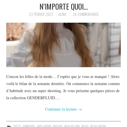
N’IMPORTE QUOI…
23 FÉVRIER 2022
ALINA
26 COMMENTAIRES
Coucou les folles de la mode… J’espère que je vous ai manqué ! Alors
voilà le bilan de la semaine dernière. On commence la semaine comme
d’habitude avec un super shooting. Je vous présente quelques pièces de
la collection GENDERFLUID.…
Continuer la lecture
→
2022
,
ABBESSES
,
ANTI-RIDES
,
BEAUTE
,
BEAUTY
,
BIO
,
BLOG
,
BLOG MODE
,