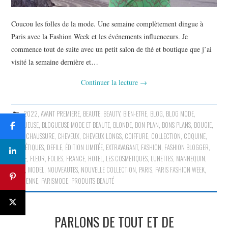
Coucou les folles de la mode. Une semaine complètement dingue à
Paris avec la Fashion Week et les événements influenceurs. Je
commence tout de suite avec un petit salon de thé et boutique que j’ai
visité la semaine dernière et…
Continuer la lecture
→
2022
,
AVANT PREMIERE
,
BEAUTE
,
BEAUTY
,
BIEN-ETRE
,
BLOG
,
BLOG MODE
,
BLOGUEUSE
,
BLOGUEUSE MODE ET BEAUTE
,
BLONDE
,
BON PLAN
,
BONS PLANS
,
BOUGIE
,
CAFE
,
CHAUSSURE
,
CHEVEUX
,
CHEVEUX LONGS
,
COIFFURE
,
COLLECTION
,
COQUINE
,
COSMÉTIQUES
,
DEFILE
,
ÉDITION LIMITÉE
,
EXTRAVAGANT
,
FASHION
,
FASHION BLOGGER
,
FEMME
,
FLEUR
,
FOLIES
,
FRANCE
,
HOTEL
,
LES COSMETIQUES
,
LUNETTES
,
MANNEQUIN
,
MODE
,
MODEL
,
NOUVEAUTES
,
NOUVELLE COLLECTION
,
PARIS
,
PARIS FASHION WEEK
,
PARISIENNE
,
PARISMODE
,
PRODUITS BEAUTÉ
PARLONS DE TOUT ET DE