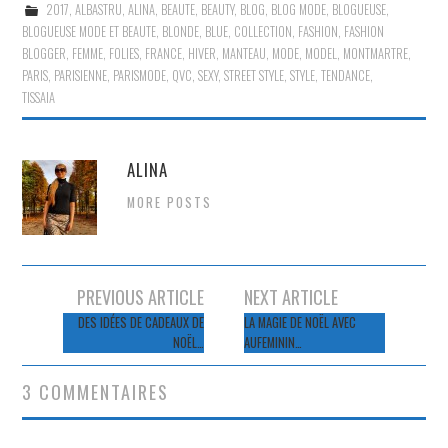
2017
,
ALBASTRU
,
ALINA
,
BEAUTE
,
BEAUTY
,
BLOG
,
BLOG MODE
,
BLOGUEUSE
,
BLOGUEUSE MODE ET BEAUTE
,
BLONDE
,
BLUE
,
COLLECTION
,
FASHION
,
FASHION
BLOGGER
,
FEMME
,
FOLIES
,
FRANCE
,
HIVER
,
MANTEAU
,
MODE
,
MODEL
,
MONTMARTRE
,
PARIS
,
PARISIENNE
,
PARISMODE
,
QVC
,
SEXY
,
STREET STYLE
,
STYLE
,
TENDANCE
,
TISSAIA
ALINA
MORE POSTS
Navigation
PREVIOUS ARTICLE
NEXT ARTICLE
des
DES IDÉES DE CADEAUX DE
LA MAGIE DE NOËL AVEC
NOËL…
AUFEMININ…
articles
3 COMMENTAIRES