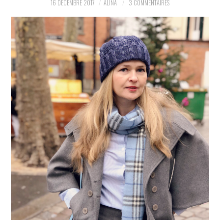
16 DÉCEMBRE 2017
ALINA
3 COMMENTAIRES
PARTAGER MES
TROUVAILLES ET MES
ENVIES DANS LA MODE, LE
LUXE ET LA BEAUTÉ EN Y
AJOUTANT MON PETIT
GRAIN DE FOLIE ET MES
PETITS TUYAUX…