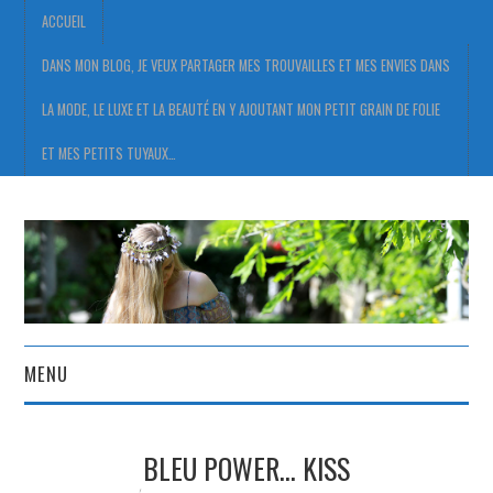
ACCUEIL
DANS MON BLOG, JE VEUX PARTAGER MES TROUVAILLES ET MES ENVIES DANS
LA MODE, LE LUXE ET LA BEAUTÉ EN Y AJOUTANT MON PETIT GRAIN DE FOLIE
ET MES PETITS TUYAUX…
MENU
ACCUEIL
BLEU POWER… KISS
DANS MON BLOG, JE VEUX