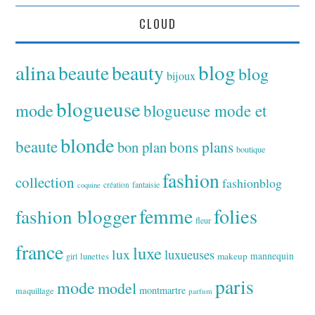
CLOUD
alina
blog
beaute
beauty
blog
bijoux
blogueuse
mode
blogueuse mode et
blonde
beaute
bon plan
bons plans
boutique
fashion
collection
fashionblog
fantaisie
création
coquine
folies
fashion blogger
femme
fleur
france
luxe
lux
luxueuses
makeup
mannequin
girl
lunettes
paris
mode
model
montmartre
maquillage
parfum