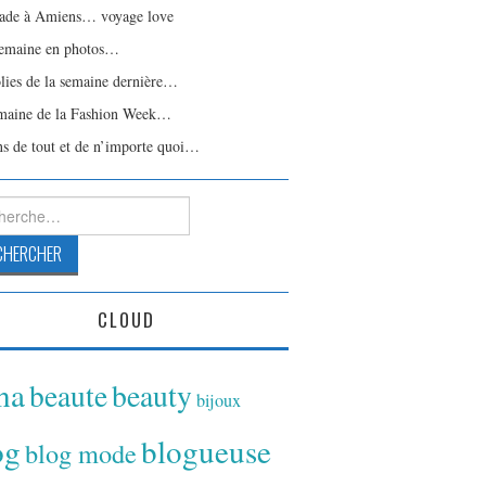
ade à Amiens… voyage love
emaine en photos…
olies de la semaine dernière…
maine de la Fashion Week…
ns de tout et de n’importe quoi…
rcher :
CLOUD
ina
beaute
beauty
bijoux
og
blogueuse
blog mode