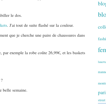
blo
bl
biller le dos.
kets
. J'ai tout de suite flashé sur la couleur.
coll
oment que je cherche une paire de chaussures dans
fash
fe
e, par exemple la robe coûte 26,99€, et les baskets
lunett
mann
 ?
montm
ne belle semaine.
par
street