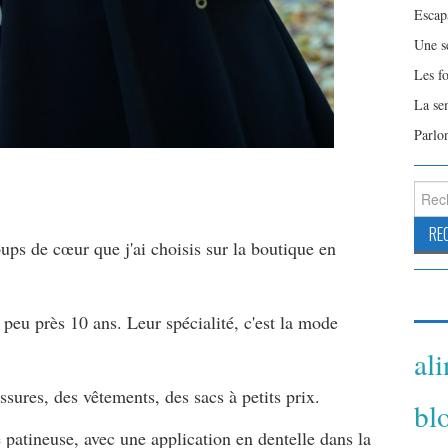
Escap
Une s
Les f
La se
Parlo
Reche
ups de cœur que j'ai choisis sur la boutique en
 peu près 10 ans. Leur spécialité, c'est la mode
al
ssures, des vêtements, des sacs à petits prix.
bl
e patineuse, avec une application en dentelle dans la