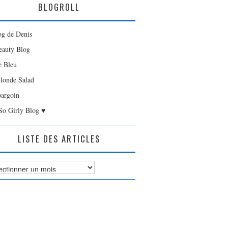
BLOGROLL
og de Denis
auty Blog
e Bleu
londe Salad
bargoin
So Girly Blog ♥
LISTE DES ARTICLES
es