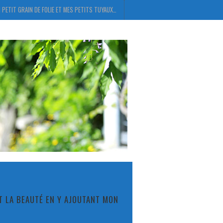
 PETIT GRAIN DE FOLIE ET MES PETITS TUYAUX…
ET LA BEAUTÉ EN Y AJOUTANT MON