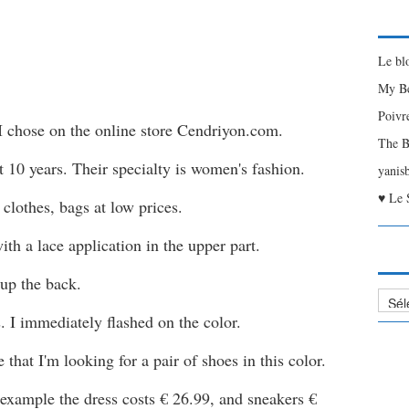
Le bl
My Be
Poivr
 I chose on the online store Cendriyon.com.
The B
 10 years. Their specialty is women's fashion.
yanis
♥ Le 
 clothes, bags at low prices.
with a lace application in the upper part.
 up the back.
Liste
des
. I immediately flashed on the color.
Articl
 that I'm looking for a pair of shoes in this color.
or example the dress costs € 26.99, and sneakers €