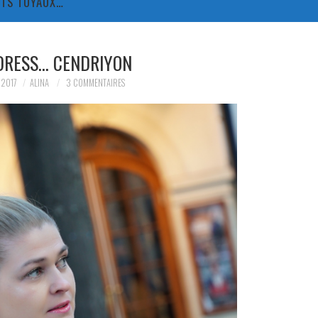
TITS TUYAUX…
DRESS… CENDRIYON
 2017
ALINA
3 COMMENTAIRES