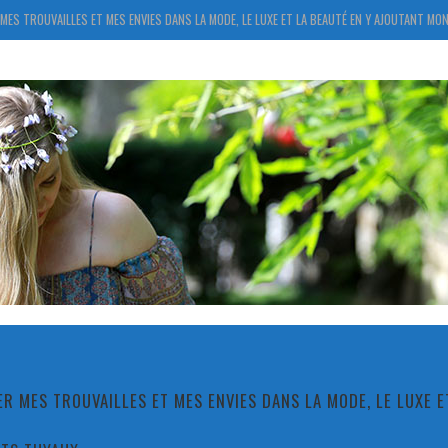
MES TROUVAILLES ET MES ENVIES DANS LA MODE, LE LUXE ET LA BEAUTÉ EN Y AJOUTANT MON
R MES TROUVAILLES ET MES ENVIES DANS LA MODE, LE LUXE 