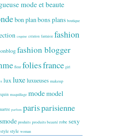
gueuse mode et beaute
onde
bon plan
bons plans
boutique
fashion
ection
fantaisie
création
coquine
fashion blogger
ionblog
folies
france
mme
fleur
girl
luxe
lux
luxueuses
makeup
es
mode
model
equin
maquillage
paris
parisienne
artre
parfum
ismode
sexy
robe
produits
produits beauté
style
 style
woman