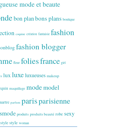
gueuse mode et beaute
onde
bon plan
bons plans
boutique
fashion
ection
fantaisie
création
coquine
fashion blogger
ionblog
folies
france
mme
fleur
girl
luxe
lux
luxueuses
makeup
es
mode
model
equin
maquillage
paris
parisienne
artre
parfum
ismode
sexy
robe
produits
produits beauté
style
 style
woman