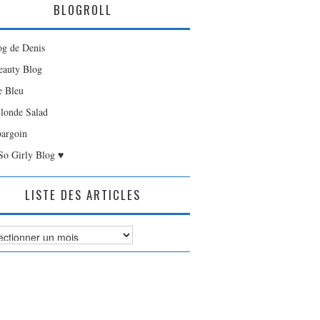
BLOGROLL
og de Denis
auty Blog
e Bleu
londe Salad
bargoin
So Girly Blog ♥
LISTE DES ARTICLES
es