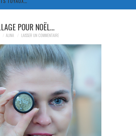
TITS TUYAUX…
LLAGE POUR NOËL…
7
ALINA
LAISSER UN COMMENTAIRE