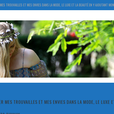
MES TROUVAILLES ET MES ENVIES DANS LA MODE, LE LUXE ET LA BEAUTÉ EN Y AJOUTANT MON
R MES TROUVAILLES ET MES ENVIES DANS LA MODE, LE LUXE 