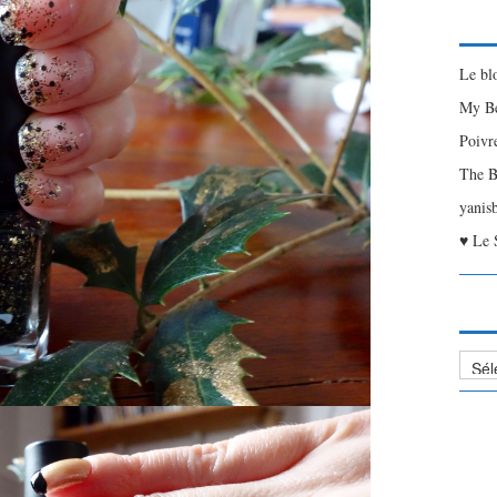
Le bl
My Be
Poivr
The B
yanis
♥ Le 
Liste
des
Articl