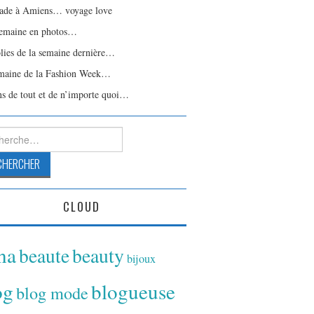
ade à Amiens… voyage love
emaine en photos…
olies de la semaine dernière…
maine de la Fashion Week…
ns de tout et de n’importe quoi…
rcher :
CLOUD
ina
beaute
beauty
bijoux
og
blogueuse
blog mode