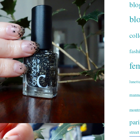
blo
bl
coll
fash
fe
lunett
mann
montm
par
street