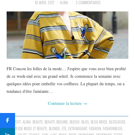
10 AVRIL 2017
ALINA
3 COMMENTAIRES
FR Coucou les folles de la mode… J'espère que vous avez bien profité
de ce week-end avec un grand soleil. Je commence la semaine avec
quelques idées pour embellir vos coiffures. La plupart du temps, on a
tendance d'être fainéante…
Continuer la lecture
→
2017
,
ALINA
,
BEAUTE
,
BEAUTY
,
BIGUINE
,
BIJOUX
,
BLOG
,
BLOG MODE
,
BLOGUEUSE
,
BLOGUEUSE MODE ET BEAUTE
,
BLONDE
,
ETE
,
EXTRAVAGANT
,
FASHION
,
FASHIONBLOG
,