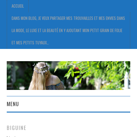
ACCUEIL
DANS MON BLOG, JE VEUX PARTAGER MES TROUVAILLES ET MES ENVIES DANS
LA MODE, LE LUXE ET LA BEAUTÉ EN Y AJOUTANT MON PETIT GRAIN DE FOLIE
ET MES PETITS TUYAUX…
MENU
ACCUEIL
BIGUINE
DANS MON BLOG, JE VEUX