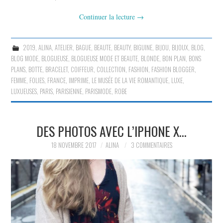
Continuer la lecture
→
2019
,
ALINA
,
ATELIER
,
BAGUE
,
BEAUTE
,
BEAUTY
,
BIGUINE
,
BIJOU
,
BIJOUX
,
BLOG
,
BLOG MODE
,
BLOGUEUSE
,
BLOGUEUSE MODE ET BEAUTE
,
BLONDE
,
BON PLAN
,
BONS
PLANS
,
BOTTE
,
BRACELET
,
COIFFEUR
,
COLLECTION
,
FASHION
,
FASHION BLOGGER
,
FEMME
,
FOLIES
,
FRANCE
,
IMPRIME
,
LE MUSÉE DE LA VIE ROMANTIQUE
,
LUXE
,
LUXUEUSES
,
PARIS
,
PARISIENNE
,
PARISMODE
,
ROBE
DES PHOTOS AVEC L’IPHONE X…
18 NOVEMBRE 2017
ALINA
3 COMMENTAIRES