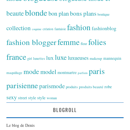
blonde
beaute
bon plan
bons plans
boutique
fashion
collection
fashionblog
fantaisie
création
coquine
folies
fashion blogger
femme
fleur
france
luxe
lux
luxueuses
makeup
mannequin
girl
lunettes
paris
mode
model
montmartre
maquillage
parfum
parisienne
parismode
robe
produits
produits beauté
sexy
style
street style
woman
BLOGROLL
Le blog de Denis