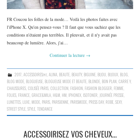
FR Coucou les folles de la mode… Voilà les photos faites avec
l'iPhone X. Qu'en pensez-vous ? Il faut que vous sachiez que les
conditions n'étaient pas terribles. Il pleuvait, et il n'y avait pas
beaucoup de lumière. Alors, j'ai…
Continuer la lecture
→
2017
,
ACCESSOIRES￼
,
ALINA
,
BEAUTE
,
BEAUTY
,
BIGUINE
,
BIJOU
,
BIJOUX
,
BLOG
,
BLOG MODE
,
BLOGUEUSE
,
BLOGUEUSE MODE ET BEAUTE
,
BLONDE
,
BON PLAN
,
CARRE Y
,
CHAUSSURES
,
COLISÉE PARIS
,
COLLECTION
,
FASHION
,
FASHION BLOGGER
,
FEMME
,
FOLIES
,
FRANCE
,
GRACE&MILA
,
H&M
,
HM
,
IPHONEX
,
ISOTONER
,
JOURNÉE PRESSE
,
LUNETTES
,
LUXE
,
MODE
,
PARIS
,
PARISIENNE
,
PARISMODE
,
PRESS DAY
,
ROBE
,
SEXY
,
STREET STYLE
,
STYLE
,
TENDANCE
ACCESSOIRISEZ VOS CHEVEUX…