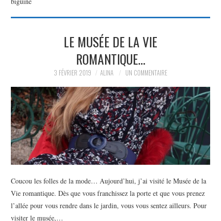
biguine
PARTAGER MES
LE MUSÉE DE LA VIE
TROUVAILLES ET MES
ROMANTIQUE…
ENVIES DANS LA MODE, LE
3 FÉVRIER 2019
ALINA
UN COMMENTAIRE
LUXE ET LA BEAUTÉ EN Y
AJOUTANT MON PETIT
GRAIN DE FOLIE ET MES
PETITS TUYAUX…
Coucou les folles de la mode… Aujourd’hui, j’ai visité le Musée de la
Vie romantique. Dès que vous franchissez la porte et que vous prenez
l’allée pour vous rendre dans le jardin, vous vous sentez ailleurs. Pour
visiter le musée,…