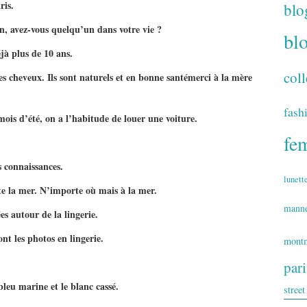
ris.
blo
n, avez-vous quelqu’un dans votre vie ?
bl
éjà plus de 10 ans.
coll
 cheveux. Ils sont naturels et en bonne santémerci à la mère
fash
is d’été, on a l’habitude de louer une voiture.
fe
s connaissances.
lunett
te la mer. N’importe où mais à la mer.
mann
es autour de la lingerie.
ont les photos en lingerie.
montm
par
bleu marine et le blanc cassé.
street