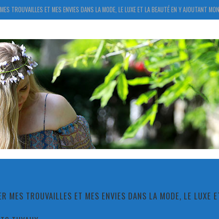
MES TROUVAILLES ET MES ENVIES DANS LA MODE, LE LUXE ET LA BEAUTÉ EN Y AJOUTANT MON
R MES TROUVAILLES ET MES ENVIES DANS LA MODE, LE LUXE 