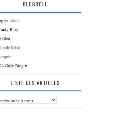
BLOGROLL
og de Denis
auty Blog
e Bleu
londe Salad
bargoin
So Girly Blog ♥
LISTE DES ARTICLES
es