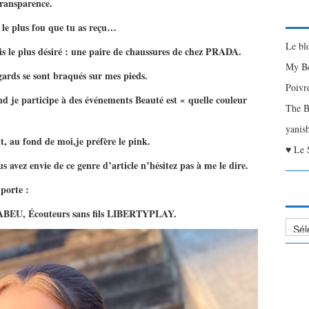
ransparence.
 le plus fou que tu as reçu…
Le bl
mais le plus désiré : une paire de chaussures de chez PRADA.
My Be
egards se sont braqués sur mes pieds.
Poivr
d je participe à des événements Beauté est « quelle couleur
The B
yanis
t, au fond de moi,je préfère le pink.
♥ Le 
s avez envie de ce genre d’article n’hésitez pas à me le dire.
 porte :
BEU, Écouteurs sans fils LIBERTYPLAY.
Liste
des
Articl