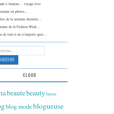
ade à Amiens… voyage love
emaine en photos…
olies de la semaine dernière…
maine de la Fashion Week…
ns de tout et de n’importe quoi…
rcher :
CLOUD
ina
beaute
beauty
bijoux
og
blogueuse
blog mode