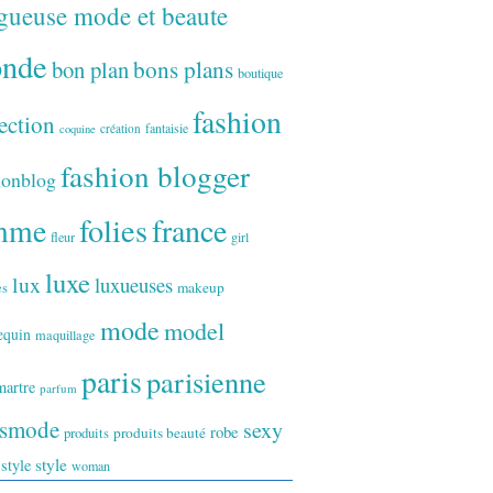
gueuse mode et beaute
onde
bon plan
bons plans
boutique
fashion
ection
fantaisie
création
coquine
fashion blogger
ionblog
folies
france
mme
fleur
girl
luxe
lux
luxueuses
makeup
es
mode
model
equin
maquillage
paris
parisienne
artre
parfum
ismode
sexy
robe
produits
produits beauté
style
 style
woman