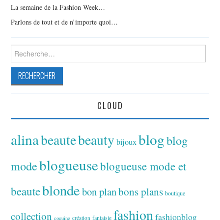
La semaine de la Fashion Week…
Parlons de tout et de n’importe quoi…
Rechercher :
CLOUD
alina
blog
beaute
beauty
blog
bijoux
blogueuse
mode
blogueuse mode et
blonde
beaute
bon plan
bons plans
boutique
fashion
collection
fashionblog
fantaisie
création
coquine