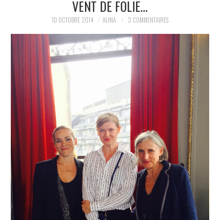
VENT DE FOLIE…
PARTAGER MES
10 OCTOBRE 2014
ALINA
3 COMMENTAIRES
TROUVAILLES ET MES
ENVIES DANS LA MODE, LE
LUXE ET LA BEAUTÉ EN Y
AJOUTANT MON PETIT
GRAIN DE FOLIE ET MES
PETITS TUYAUX…