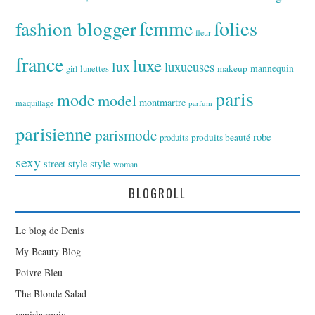
folies
fashion blogger
femme
fleur
france
luxe
lux
luxueuses
makeup
mannequin
girl
lunettes
paris
mode
model
montmartre
maquillage
parfum
parisienne
parismode
robe
produits
produits beauté
sexy
style
street style
woman
BLOGROLL
Le blog de Denis
My Beauty Blog
Poivre Bleu
The Blonde Salad
yanisbargoin