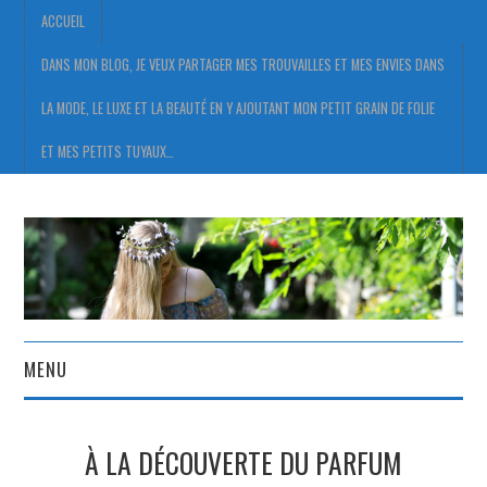
ACCUEIL
DANS MON BLOG, JE VEUX PARTAGER MES TROUVAILLES ET MES ENVIES DANS
LA MODE, LE LUXE ET LA BEAUTÉ EN Y AJOUTANT MON PETIT GRAIN DE FOLIE
ET MES PETITS TUYAUX…
MENU
ACCUEIL
À LA DÉCOUVERTE DU PARFUM
DANS MON BLOG, JE VEUX