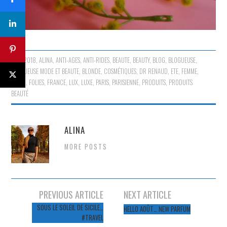
2018
,
ALINA
,
ANTI-AGES
,
ANTI-RIDES
,
BEAUTE
,
BEAUTY
,
BLOG
,
BLOGUEUSE
,
BLOGUEUSE MODE ET BEAUTE
,
BLONDE
,
COSMÉTIQUES
,
DR RENAUD
,
ETE
,
FEMME
,
FLEUR
,
FOLIES
,
FRANCE
,
LUX
,
LUXE
,
PARIS
,
PARISIENNE
,
PRODUITS
,
PRODUITS
BEAUTÉ
ALINA
MORE POSTS
Navigation
PREVIOUS ARTICLE
NEXT ARTICLE
des
SOUS LE SOLEIL DE SICILE…
HELLO AOÛT… NEW PARFUM
#TRAVEL
articles