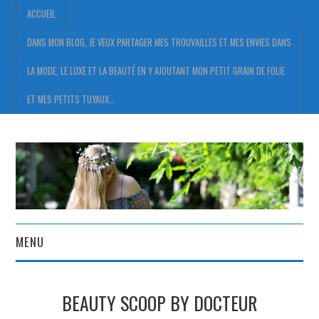
ACCUEIL
DANS MON BLOG, JE VEUX PARTAGER MES TROUVAILLES ET MES ENVIES DANS
LA MODE, LE LUXE ET LA BEAUTÉ EN Y AJOUTANT MON PETIT GRAIN DE FOLIE
ET MES PETITS TUYAUX…
MENU
ACCUEIL
BEAUTY SCOOP BY DOCTEUR
DANS MON BLOG, JE VEUX