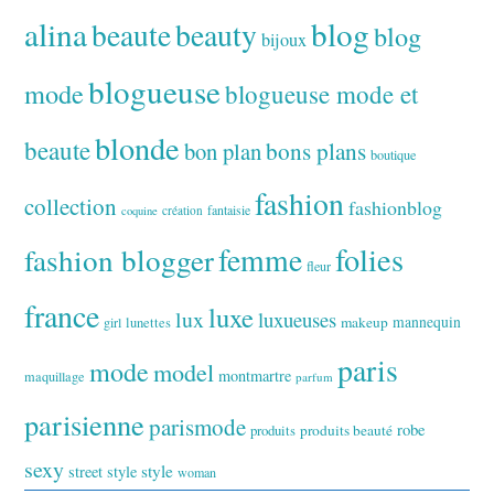
alina
blog
beaute
beauty
blog
bijoux
blogueuse
mode
blogueuse mode et
blonde
beaute
bon plan
bons plans
boutique
fashion
collection
fashionblog
fantaisie
création
coquine
folies
fashion blogger
femme
fleur
france
luxe
lux
luxueuses
makeup
mannequin
girl
lunettes
paris
mode
model
montmartre
maquillage
parfum
parisienne
parismode
robe
produits
produits beauté
sexy
style
street style
woman