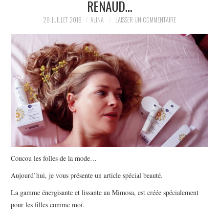
RENAUD…
PARTAGER MES
28 JUILLET 2018
ALINA
LAISSER UN COMMENTAIRE
TROUVAILLES ET MES
ENVIES DANS LA MODE, LE
LUXE ET LA BEAUTÉ EN Y
AJOUTANT MON PETIT
GRAIN DE FOLIE ET MES
Coucou les folles de la mode…
PETITS TUYAUX…
Aujourd’hui, je vous présente un article spécial beauté.
La gamme énergisante et lissante au Mimosa, est créée spécialement
pour les filles comme moi.