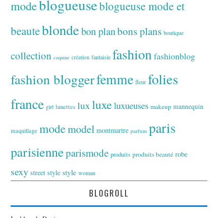
blogueuse
mode
blogueuse mode et
blonde
beaute
bon plan
bons plans
boutique
fashion
collection
fashionblog
fantaisie
création
coquine
folies
fashion blogger
femme
fleur
france
luxe
lux
luxueuses
makeup
mannequin
girl
lunettes
paris
mode
model
montmartre
maquillage
parfum
parisienne
parismode
robe
produits
produits beauté
sexy
style
street style
woman
BLOGROLL