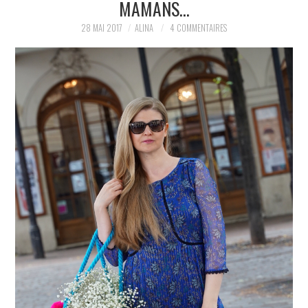
MAMANS…
PARTAGER MES
28 MAI 2017
ALINA
4 COMMENTAIRES
TROUVAILLES ET MES
ENVIES DANS LA MODE, LE
LUXE ET LA BEAUTÉ EN Y
AJOUTANT MON PETIT
GRAIN DE FOLIE ET MES
PETITS TUYAUX…