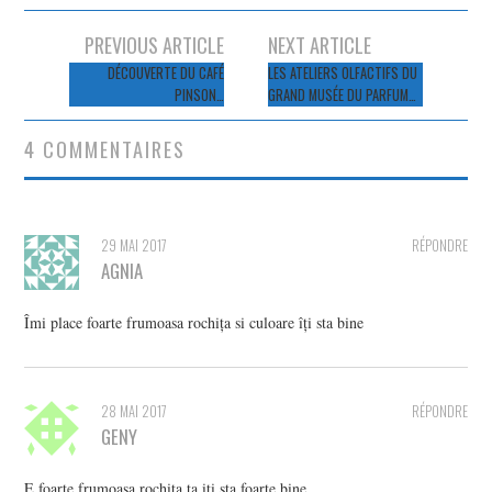
Navigation
PREVIOUS ARTICLE
NEXT ARTICLE
des
DÉCOUVERTE DU CAFÉ
LES ATELIERS OLFACTIFS DU
PINSON…
GRAND MUSÉE DU PARFUM…
articles
4 COMMENTAIRES
29 MAI 2017
RÉPONDRE
AGNIA
Îmi place foarte frumoasa rochița si culoare îți sta bine
28 MAI 2017
RÉPONDRE
GENY
E foarte frumoasa rochita ta iti sta foarte bine