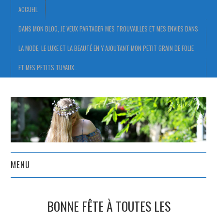
ACCUEIL
DANS MON BLOG, JE VEUX PARTAGER MES TROUVAILLES ET MES ENVIES DANS
LA MODE, LE LUXE ET LA BEAUTÉ EN Y AJOUTANT MON PETIT GRAIN DE FOLIE
ET MES PETITS TUYAUX…
MENU
ACCUEIL
BONNE FÊTE À TOUTES LES
DANS MON BLOG, JE VEUX