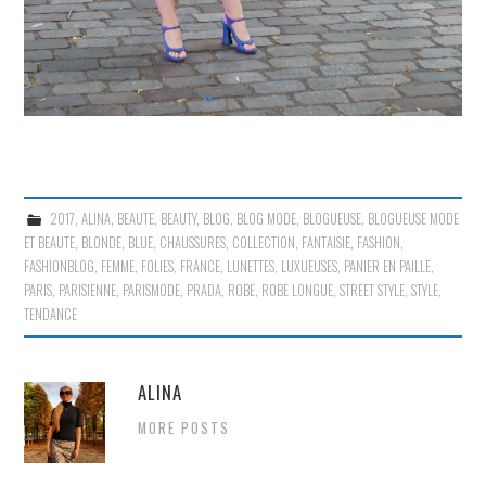
2017
,
ALINA
,
BEAUTE
,
BEAUTY
,
BLOG
,
BLOG MODE
,
BLOGUEUSE
,
BLOGUEUSE MODE
ET BEAUTE
,
BLONDE
,
BLUE
,
CHAUSSURES
,
COLLECTION
,
FANTAISIE
,
FASHION
,
FASHIONBLOG
,
FEMME
,
FOLIES
,
FRANCE
,
LUNETTES
,
LUXUEUSES
,
PANIER EN PAILLE
,
PARIS
,
PARISIENNE
,
PARISMODE
,
PRADA
,
ROBE
,
ROBE LONGUE
,
STREET STYLE
,
STYLE
,
TENDANCE
ALINA
MORE POSTS