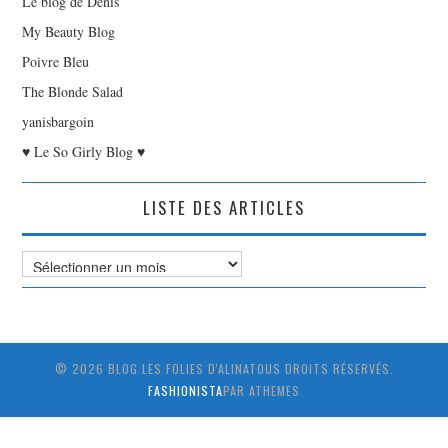
Le blog de Denis
My Beauty Blog
Poivre Bleu
The Blonde Salad
yanisbargoin
♥ Le So Girly Blog ♥
LISTE DES ARTICLES
Liste
des
Articles
© 2026 BLOG LES FOLIES D'ALINATOUS DROITS RÉSERVÉS.
FASHIONISTA
PAR ATHEMES