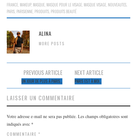
FRANCE
,
MAKEUP
,
MASQUE
,
MASQUE POUR LE VISAGE
,
MASQUE VISAGE
,
NOUVEAUTES
,
PARIS
,
PARISIENNE
,
PRODUITS
,
PRODUITS BEAUTÉ
ALINA
MORE POSTS
Navigation
PREVIOUS ARTICLE
NEXT ARTICLE
des
UN JOUR DE PLUS À PARIS…
PARIS EST À MOI…
articles
LAISSER UN COMMENTAIRE
Votre adresse e-mail ne sera pas publiée.
Les champs obligatoires sont
indiqués avec
*
COMMENTAIRE
*