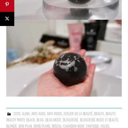
2019
,
ALINA
,
ANTI-AGES
,
ANTI-RIDES
,
ATELIER DE LA BEAUTÉ
,
BEAUTE
,
BEAUTY
,
BEAUTY PARTY
,
BLACK
,
BLOG
,
BLOG MODE
,
BLOGUEUSE
,
BLOGUEUSE MODE ET BEAUTE
,
BLONDE
,
BON PLAN
,
BONS PLANS
,
BOSCIA
,
CHARBON NOIR
,
FANTAISIE
,
FOLIES
,