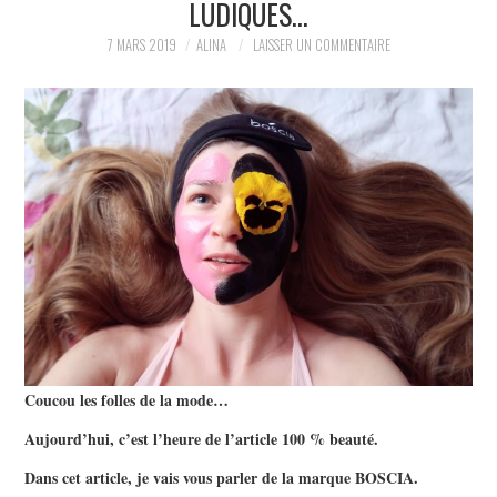
LUDIQUES…
PARTAGER MES
7 MARS 2019
ALINA
LAISSER UN COMMENTAIRE
TROUVAILLES ET MES
ENVIES DANS LA MODE, LE
LUXE ET LA BEAUTÉ EN Y
AJOUTANT MON PETIT
GRAIN DE FOLIE ET MES
PETITS TUYAUX…
Coucou les folles de la mode…
Aujourd’hui, c’est l’heure de l’article 100 % beauté.
Dans cet article, je vais vous parler de la marque BOSCIA.