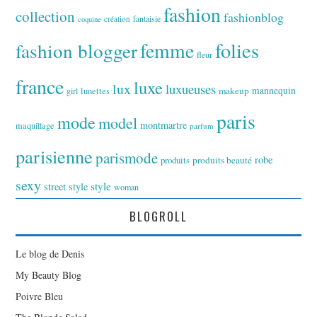
fashion
collection
fashionblog
fantaisie
création
coquine
folies
fashion blogger
femme
fleur
france
luxe
lux
luxueuses
makeup
mannequin
girl
lunettes
paris
mode
model
montmartre
maquillage
parfum
parisienne
parismode
robe
produits
produits beauté
sexy
style
street style
woman
BLOGROLL
Le blog de Denis
My Beauty Blog
Poivre Bleu