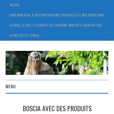
ACCUEIL
DANS MON BLOG, JE VEUX PARTAGER MES TROUVAILLES ET MES ENVIES DANS
LA MODE, LE LUXE ET LA BEAUTÉ EN Y AJOUTANT MON PETIT GRAIN DE FOLIE
ET MES PETITS TUYAUX…
MENU
ACCUEIL
BOSCIA AVEC DES PRODUITS
DANS MON BLOG, JE VEUX