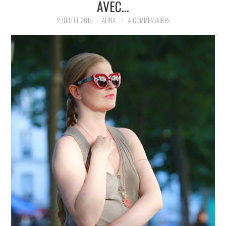
AVEC…
PARTAGER MES
2 JUILLET 2015
ALINA
4 COMMENTAIRES
TROUVAILLES ET MES
ENVIES DANS LA MODE, LE
LUXE ET LA BEAUTÉ EN Y
AJOUTANT MON PETIT
GRAIN DE FOLIE ET MES
PETITS TUYAUX…