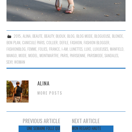
2015
,
ALINA
,
BEAUTE
,
BEAUTY
,
BIJOUX
,
BLOG
,
BLOG MODE
,
BLOGUEUSE
,
BLONDE
,
BON PLAN
,
CANICULE PARIS
,
COLLIER
,
DEFILE
,
FASHION
,
FASHION BLOGGER
,
FASHIONBLOG
,
FEMME
,
FOLIES
,
FRANCE
,
I-AM
,
LUNETTES
,
LUXE
,
LUXUEUSES
,
MANFIELD
,
MANGO
,
MODE
,
MODEL
,
MONTMARTRE
,
PARIS
,
PARISIENNE
,
PARISMODE
,
SANDALES
,
SEXY
,
WOMAN
ALINA
MORE POSTS
Navigation
PREVIOUS ARTICLE
NEXT ARTICLE
des
UNE SEMAINE FOLLE QUI
MON REGARD HAUTE