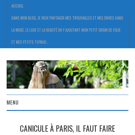
ACCUEIL
DANS MON BLOG, JE VEUX PARTAGER MES TROUVAILLES ET MES ENVIES DANS
LA MODE, LE LUXE ET LA BEAUTÉ EN Y AJOUTANT MON PETIT GRAIN DE FOLIE
ET MES PETITS TUYAUX…
MENU
ACCUEIL
CANICULE À PARIS, IL FAUT FAIRE
DANS MON BLOG, JE VEUX