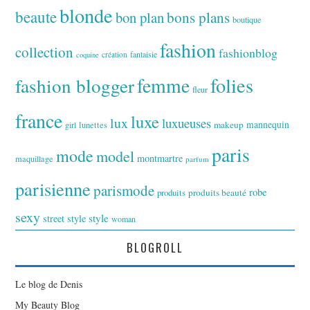
blonde
beaute
bon plan
bons plans
boutique
fashion
collection
fashionblog
fantaisie
création
coquine
folies
fashion blogger
femme
fleur
france
luxe
lux
luxueuses
makeup
mannequin
girl
lunettes
paris
mode
model
montmartre
maquillage
parfum
parisienne
parismode
robe
produits
produits beauté
sexy
style
street style
woman
BLOGROLL
Le blog de Denis
My Beauty Blog