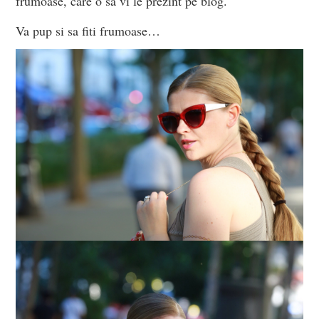
frumoase, care o sa vi le prezint pe blog.
Va pup si sa fiti frumoase…