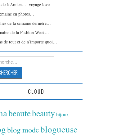
ade à Amiens… voyage love
emaine en photos…
olies de la semaine dernière…
maine de la Fashion Week…
ns de tout et de n’importe quoi…
rcher :
CLOUD
ina
beaute
beauty
bijoux
og
blogueuse
blog mode