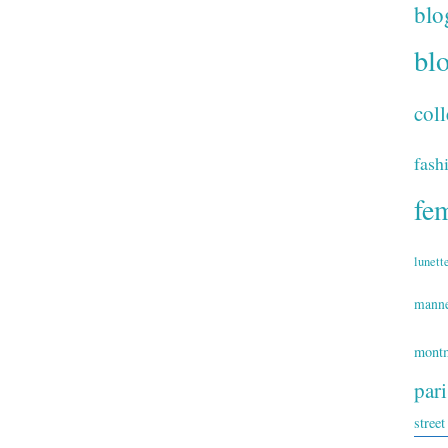
blo
bl
coll
fash
fe
lunett
mann
montm
par
street