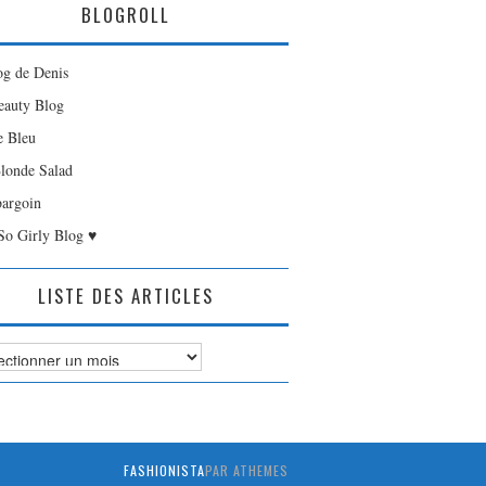
BLOGROLL
og de Denis
auty Blog
e Bleu
londe Salad
bargoin
So Girly Blog ♥
LISTE DES ARTICLES
es
FASHIONISTA
PAR ATHEMES