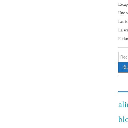
Escap
Une s
Les f
La se
Parlo
Reche
al
bl