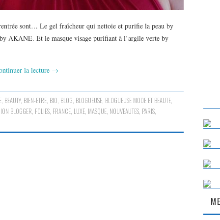
entrée sont… Le gel fraîcheur qui nettoie et purifie la peau by
y AKANE. Et le masque visage purifiant à l’argile verte by
ontinuer la lecture
→
E
,
BEAUTY
,
BIEN-ETRE
,
BIO
,
BLOG
,
BLOGUEUSE
,
BLOGUEUSE MODE ET BEAUTE
,
HION BLOGGER
,
FOLIES
,
FRANCE
,
LUXE
,
MASQUE
,
NOUVEAUTES
,
PARIS
,
ME