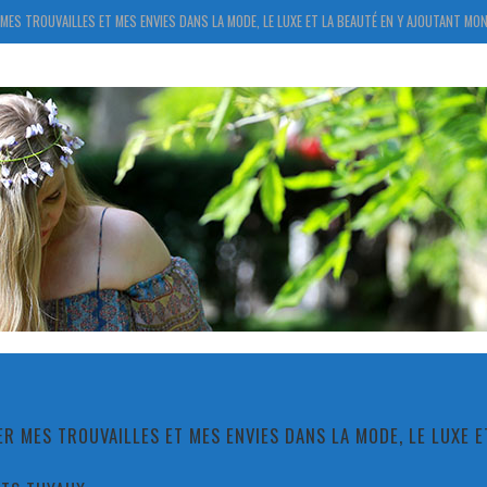
MES TROUVAILLES ET MES ENVIES DANS LA MODE, LE LUXE ET LA BEAUTÉ EN Y AJOUTANT MON
R MES TROUVAILLES ET MES ENVIES DANS LA MODE, LE LUXE 