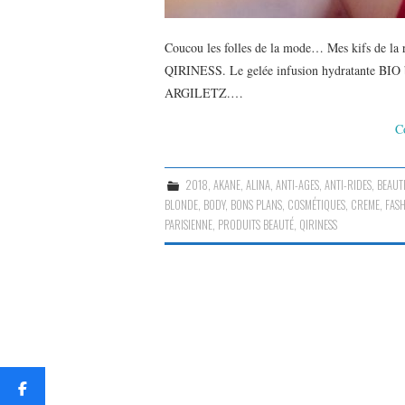
Coucou les folles de la mode… Mes kifs de la r
QIRINESS. Le gelée infusion hydratante BIO b
ARGILETZ.…
C
2018
,
AKANE
,
ALINA
,
ANTI-AGES
,
ANTI-RIDES
,
BEAUT
BLONDE
,
BODY
,
BONS PLANS
,
COSMÉTIQUES
,
CREME
,
FAS
PARISIENNE
,
PRODUITS BEAUTÉ
,
QIRINESS