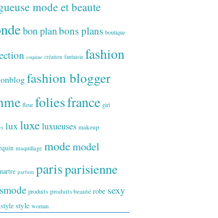
gueuse mode et beaute
onde
bon plan
bons plans
boutique
fashion
ection
fantaisie
création
coquine
fashion blogger
ionblog
folies
france
mme
fleur
girl
luxe
lux
luxueuses
makeup
es
mode
model
equin
maquillage
paris
parisienne
artre
parfum
ismode
sexy
robe
produits
produits beauté
style
 style
woman