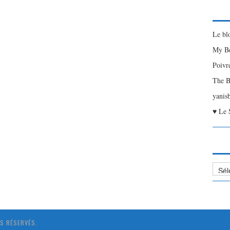
Le bl
My Be
Poivr
The B
yanis
♥ Le 
Liste
des
Articl
S RÉSERVÉS.