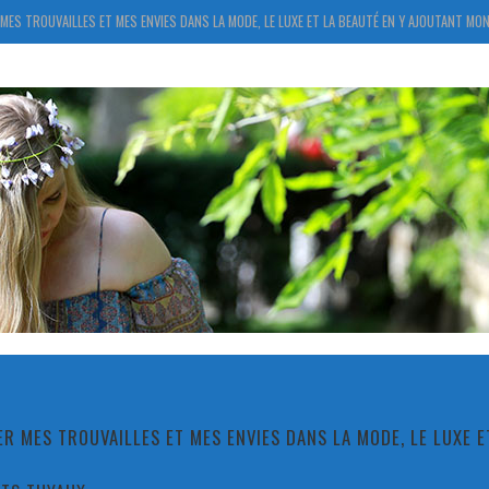
MES TROUVAILLES ET MES ENVIES DANS LA MODE, LE LUXE ET LA BEAUTÉ EN Y AJOUTANT MON
R MES TROUVAILLES ET MES ENVIES DANS LA MODE, LE LUXE 