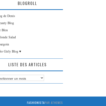
BLOGROLL
og de Denis
auty Blog
e Bleu
londe Salad
bargoin
So Girly Blog ♥
LISTE DES ARTICLES
es
FASHIONISTA
PAR ATHEMES