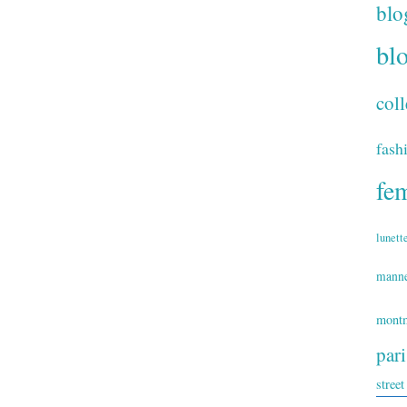
blo
bl
coll
fash
fe
lunett
mann
montm
par
street