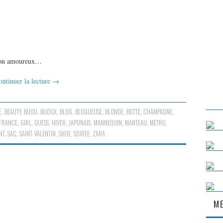
 mon amoureux…
ontinuer la lecture
→
E
,
BEAUTY
,
BIJOU
,
BIJOUX
,
BLOG
,
BLOGUEUSE
,
BLONDE
,
BOTTE
,
CHAMPAGNE
,
FRANCE
,
GIRL
,
GUESS
,
HIVER
,
JAPONAIS
,
MANNEQUIN
,
MANTEAU
,
METRO
,
NT
,
SAC
,
SAINT-VALENTIN
,
SHOE
,
SOIREE
,
ZARA
ME