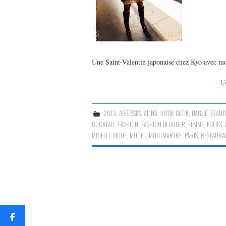
Une Saint-Valentin japonaise chez Kyo avec
C
2013
,
ABBESSES
,
ALINA
,
ANTIK BATIK
,
BAGUE
,
BEAUT
COCKTAIL
,
FASHION
,
FASHION BLOGGER
,
FEMME
,
FOLIES
,
MINELLI
,
MODE
,
MODEL
,
MONTMARTRE
,
PARIS
,
RESTAURA