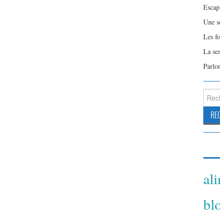
Escap
Une s
Les f
La se
Parlo
Reche
al
bl