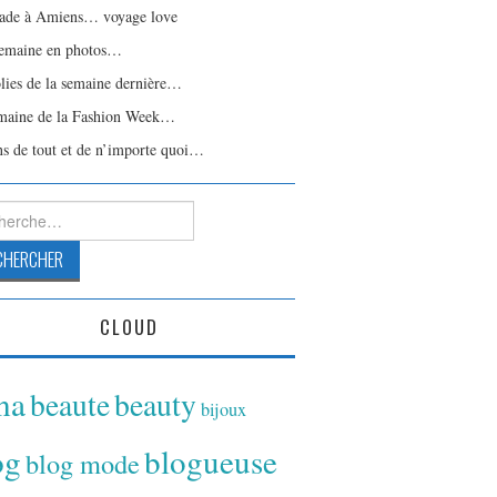
ade à Amiens… voyage love
emaine en photos…
olies de la semaine dernière…
maine de la Fashion Week…
ns de tout et de n’importe quoi…
rcher :
CLOUD
ina
beaute
beauty
bijoux
og
blogueuse
blog mode