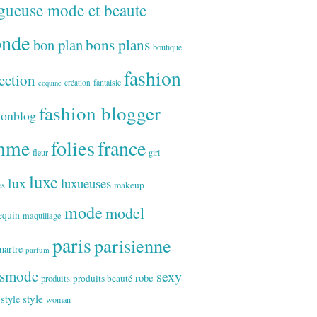
gueuse mode et beaute
onde
bon plan
bons plans
boutique
fashion
ection
fantaisie
création
coquine
fashion blogger
ionblog
folies
france
mme
fleur
girl
luxe
lux
luxueuses
makeup
es
mode
model
equin
maquillage
paris
parisienne
artre
parfum
ismode
sexy
robe
produits
produits beauté
style
 style
woman