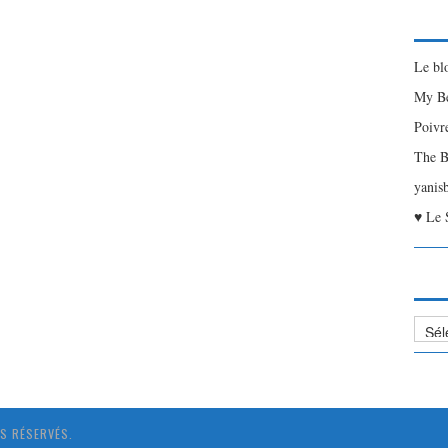
Le bl
My Be
Poivr
The B
yanis
♥ Le 
Liste
des
Articl
S RÉSERVÉS.