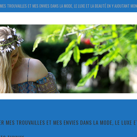
MES TROUVAILLES ET MES ENVIES DANS LA MODE, LE LUXE ET LA BEAUTÉ EN Y AJOUTANT MON
R MES TROUVAILLES ET MES ENVIES DANS LA MODE, LE LUXE 