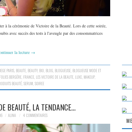
r à la cérémonie de Victoire de la Beauté. Lors de cette soirée,
subis avec succès des tests à l'aveugle par des consommatrices
ontinuer la lecture
→
IEGE PARIS
,
BEAUTE
,
BEAUTY
,
BIO
,
BLOG
,
BLOGUEUSE
,
BLOGUEUSE MODE ET
FOLIES BERGÈRE
,
FRANCE
,
LES VICTOIRE DE LA BEAUTE
,
LUXE
,
MAKEUP
,
RODUITS BEAUTÉ
,
SERUM
,
SOIREE
DE BEAUTÉ, LA TENDANCE…
16
ALINA
4 COMMENTAIRES
ME