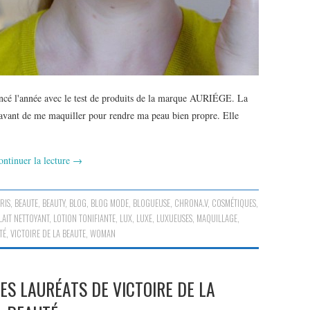
cé l'année avec le test de produits de la marque AURIÉGE. La
 et avant de me maquiller pour rendre ma peau bien propre. Elle
ontinuer la lecture
→
RIS
,
BEAUTE
,
BEAUTY
,
BLOG
,
BLOG MODE
,
BLOGUEUSE
,
CHRONA.V
,
COSMÉTIQUES
,
LAIT NETTOYANT
,
LOTION TONIFIANTE
,
LUX
,
LUXE
,
LUXUEUSES
,
MAQUILLAGE
,
TÉ
,
VICTOIRE DE LA BEAUTE
,
WOMAN
LES LAURÉATS DE VICTOIRE DE LA