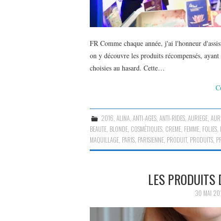
FR Comme chaque année, j'ai l'honneur d'assiste
on y découvre les produits récompensés, ayant 
choisies au hasard. Cette…
C
2016
,
ALINA
,
ANTI-AGES
,
ANTI-RIDES
,
AURIEGE
,
AUR
BEAUTE
,
BLONDE
,
COSMÉTIQUES
,
CREME
,
FEMME
,
FOLIES
,
MAQUILLAGE
,
PARIS
,
PARISIENNE
,
PRODUIT
,
PRODUITS
,
P
LES PRODUITS 
30 MAI 20