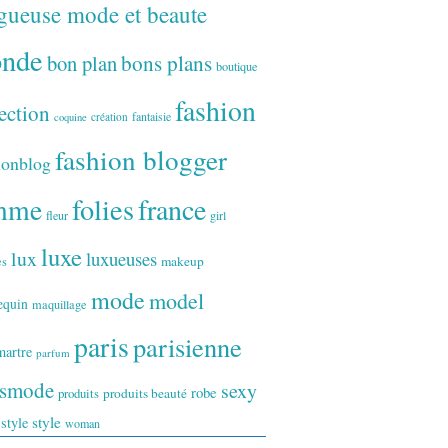
gueuse mode et beaute
onde
bon plan
bons plans
boutique
fashion
ection
fantaisie
création
coquine
fashion blogger
ionblog
folies
france
mme
fleur
girl
luxe
lux
luxueuses
makeup
es
mode
model
equin
maquillage
paris
parisienne
artre
parfum
ismode
sexy
robe
produits
produits beauté
style
 style
woman