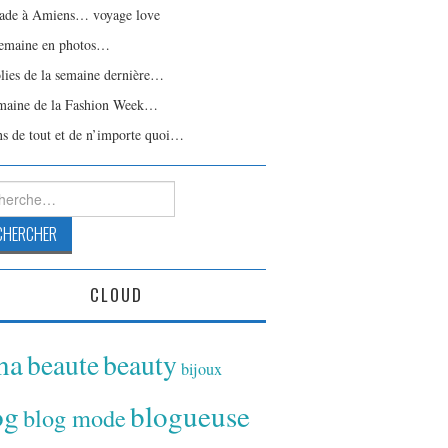
ade à Amiens… voyage love
emaine en photos…
olies de la semaine dernière…
maine de la Fashion Week…
ns de tout et de n’importe quoi…
rcher :
CLOUD
ina
beaute
beauty
bijoux
og
blogueuse
blog mode