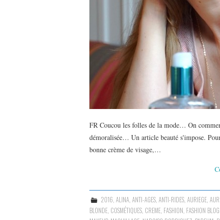
FR Coucou les folles de la mode… On commence
démoralisée… Un article beauté s'impose. Pou
bonne crème de visage,…
C
2016
,
ALINA
,
ANTI-AGES
,
ANTI-RIDES
,
AURIEGE
,
AUR
BLONDE
,
COSMÉTIQUES
,
CREME
,
FASHION
,
FASHION BLO