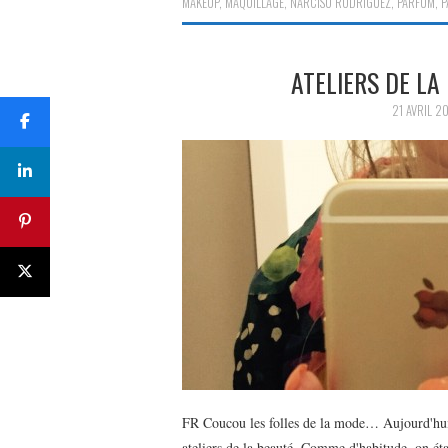
MAKEUP
,
MAQUILLAGE
,
NARCISO RODRIGUEZ
,
PARFUM
,
P
ATELIERS DE LA
21 AVRIL 2
FR Coucou les folles de la mode… Aujourd'hui, 
ateliers de la beauté. Comme d'habitude, on éta