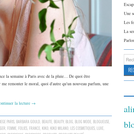
Escap
Une s
Les f
La se
Parlo
Reche
 la semaine à Paris avec de la pluie… De quoi être
r me remonter le moral, quoi d'autre qu'un nouveau parfum, une
ontinuer la lecture
→
al
bl
IEGE PARIS
,
BARBARA GOULD
,
BEAUTE
,
BEAUTY
,
BLOG
,
BLOG MODE
,
BLOGUEUSE
,
GGER
,
FEMME
,
FOLIES
,
FRANCE
,
KIKO
,
KIKO MILANO
,
LES COSMETIQUES
,
LUXE
,