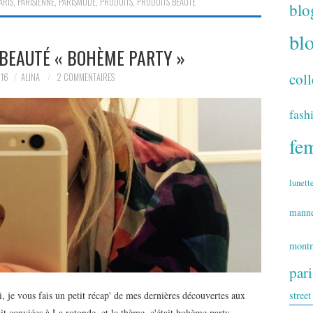
ARIS
,
PARISIENNE
,
PARISMODE
,
PRODUITS
,
PRODUITS BEAUTÉ
blo
bl
 BEAUTÉ « BOHÈME PARTY »
coll
016
ALINA
2 COMMENTAIRES
fash
fe
lunett
mann
montm
par
je vous fais un petit récap' de mes dernières découvertes aux
street
it conviées à La rotonde, et la thème, c'était bohème party.