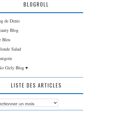
BLOGROLL
og de Denis
auty Blog
e Bleu
londe Salad
bargoin
So Girly Blog ♥
LISTE DES ARTICLES
es