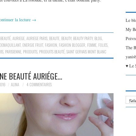
ontinuer la lecture
→
Le bl
My Be
 BEAUTÉ
,
AURIEGE
,
AURIEGE PARIS
,
BEAUTE
,
BEAUTY
,
BEAUTY PARTY
,
BLOG
,
Poivr
DEMAQUILLANT
,
ENERGIE FRUIT
,
FASHION
,
FASHION BLOGGER
,
FEMME
,
FOLIES
,
The B
RIS
,
PARISIENNE
,
PRODUITS
,
PRODUITS BEAUTÉ
,
SAINT GERVAIS MONT BLANC
yanis
♥ Le 
NE BEAUTÉ AURIÉGE…
2016
ALINA
4 COMMENTAIRES
Liste
des
Articl