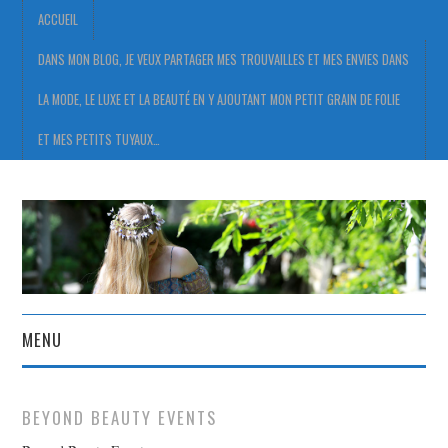
ACCUEIL
DANS MON BLOG, JE VEUX PARTAGER MES TROUVAILLES ET MES ENVIES DANS
LA MODE, LE LUXE ET LA BEAUTÉ EN Y AJOUTANT MON PETIT GRAIN DE FOLIE
ET MES PETITS TUYAUX…
MENU
ACCUEIL
BEYOND BEAUTY EVENTS
DANS MON BLOG, JE VEUX