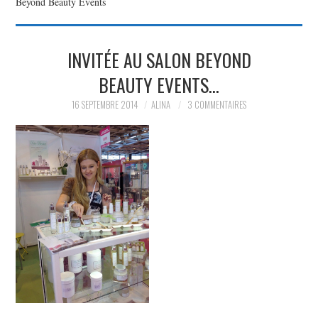
Beyond Beauty Events
PARTAGER MES
INVITÉE AU SALON BEYOND
TROUVAILLES ET MES
BEAUTY EVENTS…
ENVIES DANS LA MODE, LE
16 SEPTEMBRE 2014
ALINA
3 COMMENTAIRES
LUXE ET LA BEAUTÉ EN Y
AJOUTANT MON PETIT
GRAIN DE FOLIE ET MES
PETITS TUYAUX…