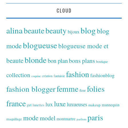
CLOUD
alina
blog
beaute
beauty
blog
bijoux
blogueuse
mode
blogueuse mode et
blonde
beaute
bon plan
bons plans
boutique
fashion
collection
fashionblog
fantaisie
création
coquine
folies
fashion blogger
femme
fleur
france
luxe
lux
luxueuses
makeup
mannequin
girl
lunettes
paris
mode
model
montmartre
maquillage
parfum