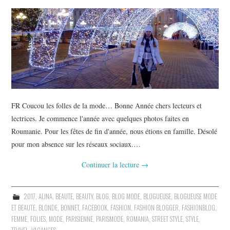
FR Coucou les folles de la mode… Bonne Année chers lecteurs et
lectrices. Je commence l'année avec quelques photos faites en
Roumanie. Pour les fêtes de fin d'année, nous étions en famille. Désolé
pour mon absence sur les réseaux sociaux.…
Continuer la lecture
→
2017
,
ALINA
,
BEAUTE
,
BEAUTY
,
BLOG
,
BLOG MODE
,
BLOGUEUSE
,
BLOGUEUSE MODE
ET BEAUTE
,
BLONDE
,
BONNET
,
FACEBOOK
,
FASHION
,
FASHION BLOGGER
,
FASHIONBLOG
,
FEMME
,
FOLIES
,
MODE
,
PARISIENNE
,
PARISMODE
,
ROMANIA
,
STREET STYLE
,
STYLE
,