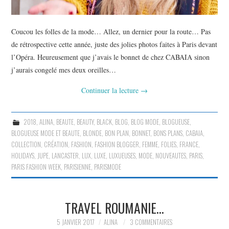
Coucou les folles de la mode… Allez, un dernier pour la route… Pas
de rétrospective cette année, juste des jolies photos faites à Paris devant
l’Opéra. Heureusement que j’avais le bonnet de chez CABAIA sinon
j’aurais congelé mes deux oreilles…
Continuer la lecture
→
2018
,
ALINA
,
BEAUTE
,
BEAUTY
,
BLACK
,
BLOG
,
BLOG MODE
,
BLOGUEUSE
,
BLOGUEUSE MODE ET BEAUTE
,
BLONDE
,
BON PLAN
,
BONNET
,
BONS PLANS
,
CABAIA
,
COLLECTION
,
CRÉATION
,
FASHION
,
FASHION BLOGGER
,
FEMME
,
FOLIES
,
FRANCE
,
HOLIDAYS
,
JUPE
,
LANCASTER
,
LUX
,
LUXE
,
LUXUEUSES
,
MODE
,
NOUVEAUTES
,
PARIS
,
PARIS FASHION WEEK
,
PARISIENNE
,
PARISMODE
TRAVEL ROUMANIE…
5 JANVIER 2017
ALINA
3 COMMENTAIRES