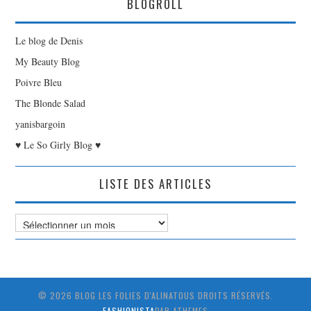
BLOGROLL
Le blog de Denis
My Beauty Blog
Poivre Bleu
The Blonde Salad
yanisbargoin
♥ Le So Girly Blog ♥
LISTE DES ARTICLES
Liste
des
Articles
© 2026 BLOG LES FOLIES D'ALINATOUS DROITS RÉSERVÉS.
FASHIONISTA
PAR ATHEMES