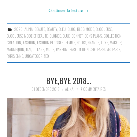
Continuer la lecture
→
2020
,
ALINA
,
BEAUTE
,
BEAUTY
,
BLEU
,
BLOG
,
BLOG MODE
,
BLOGUEUSE
,
BLOGUEUSE MODE ET BEAUTE
,
BLONDE
,
BLUE
,
BONNET
,
BONS PLANS
,
COLLECTION
,
CRÉATION
,
FASHION
,
FASHION BLOGGER
,
FEMME
,
FOLIES
,
FRANCE
,
LUXE
,
MAKEUP
,
MANNEQUIN
,
MAQUILLAGE
,
MODE
,
PARFUM
,
PARFUM DE NICHE
,
PARFUMS
,
PARIS
,
PARISIENNE
,
UNCATEGORIZED
BYE,BYE 2018…
31 DÉCEMBRE 2018
ALINA
7 COMMENTAIRES