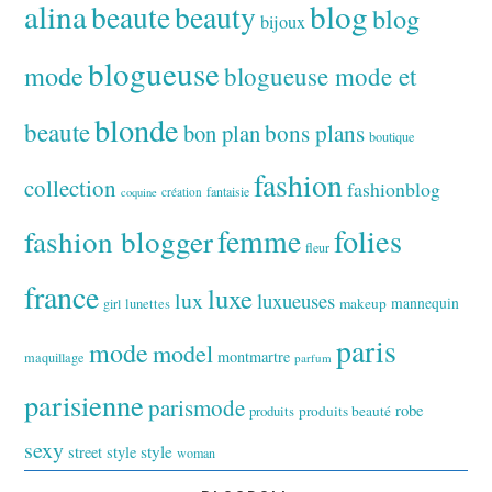
alina
blog
beaute
beauty
blog
bijoux
blogueuse
mode
blogueuse mode et
blonde
beaute
bon plan
bons plans
boutique
fashion
collection
fashionblog
fantaisie
création
coquine
folies
fashion blogger
femme
fleur
france
luxe
lux
luxueuses
makeup
mannequin
girl
lunettes
paris
mode
model
montmartre
maquillage
parfum
parisienne
parismode
robe
produits
produits beauté
sexy
style
street style
woman