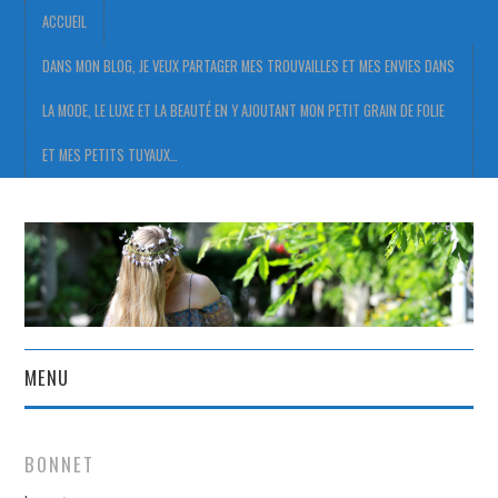
ACCUEIL
DANS MON BLOG, JE VEUX PARTAGER MES TROUVAILLES ET MES ENVIES DANS
LA MODE, LE LUXE ET LA BEAUTÉ EN Y AJOUTANT MON PETIT GRAIN DE FOLIE
ET MES PETITS TUYAUX…
MENU
ACCUEIL
BONNET
DANS MON BLOG, JE VEUX