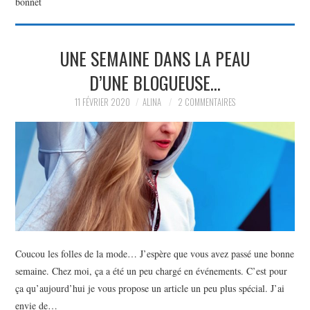
bonnet
PARTAGER MES
UNE SEMAINE DANS LA PEAU
TROUVAILLES ET MES
D’UNE BLOGUEUSE…
ENVIES DANS LA MODE, LE
11 FÉVRIER 2020
ALINA
2 COMMENTAIRES
LUXE ET LA BEAUTÉ EN Y
AJOUTANT MON PETIT
GRAIN DE FOLIE ET MES
PETITS TUYAUX…
Coucou les folles de la mode… J’espère que vous avez passé une bonne
semaine. Chez moi, ça a été un peu chargé en événements. C’est pour
ça qu’aujourd’hui je vous propose un article un peu plus spécial. J’ai
envie de…