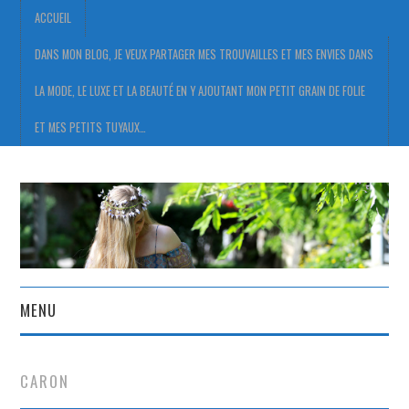
ACCUEIL
DANS MON BLOG, JE VEUX PARTAGER MES TROUVAILLES ET MES ENVIES DANS
LA MODE, LE LUXE ET LA BEAUTÉ EN Y AJOUTANT MON PETIT GRAIN DE FOLIE
ET MES PETITS TUYAUX…
MENU
ACCUEIL
CARON
DANS MON BLOG, JE VEUX