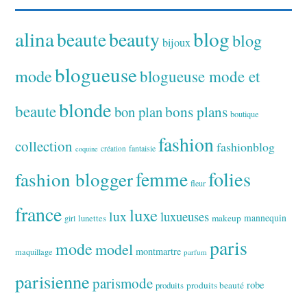
alina
blog
beaute
beauty
blog
bijoux
blogueuse
mode
blogueuse mode et
blonde
beaute
bon plan
bons plans
boutique
fashion
collection
fashionblog
fantaisie
création
coquine
folies
fashion blogger
femme
fleur
france
luxe
lux
luxueuses
makeup
mannequin
girl
lunettes
paris
mode
model
montmartre
maquillage
parfum
parisienne
parismode
robe
produits
produits beauté