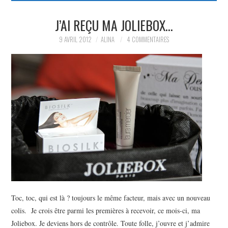
PARTAGER MES
J’AI REÇU MA JOLIEBOX…
9 AVRIL 2012
ALINA
4 COMMENTAIRES
TROUVAILLES ET MES
ENVIES DANS LA MODE, LE
LUXE ET LA BEAUTÉ EN Y
AJOUTANT MON PETIT
GRAIN DE FOLIE ET MES
PETITS TUYAUX…
Toc, toc, qui est là ? toujours le même facteur, mais avec un nouveau
colis. Je crois être parmi les premières à recevoir, ce mois-ci, ma
Joliebox. Je deviens hors de contrôle. Toute folle, j’ouvre et j’admire