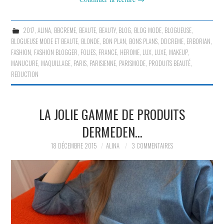
2017
,
ALINA
,
BBCREME
,
BEAUTE
,
BEAUTY
,
BLOG
,
BLOG MODE
,
BLOGUEUSE
,
BLOGUEUSE MODE ET BEAUTE
,
BLONDE
,
BON PLAN
,
BONS PLANS
,
DDCREME
,
ERBORIAN
,
FASHION
,
FASHION BLOGGER
,
FOLIES
,
FRANCE
,
HEROME
,
LUX
,
LUXE
,
MAKEUP
,
MANUCURE
,
MAQUILLAGE
,
PARIS
,
PARISIENNE
,
PARISMODE
,
PRODUITS BEAUTÉ
,
REDUCTION
LA JOLIE GAMME DE PRODUITS
DERMEDEN…
18 DÉCEMBRE 2015
ALINA
3 COMMENTAIRES