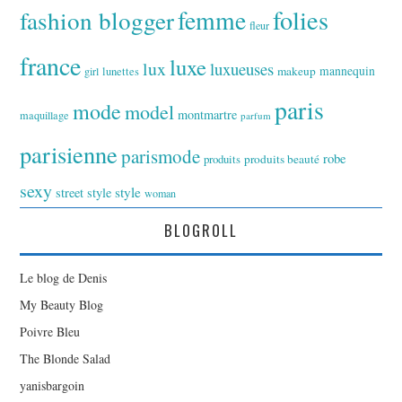
folies
fashion blogger
femme
fleur
france
luxe
lux
luxueuses
makeup
mannequin
girl
lunettes
paris
mode
model
montmartre
maquillage
parfum
parisienne
parismode
robe
produits
produits beauté
sexy
style
street style
woman
BLOGROLL
Le blog de Denis
My Beauty Blog
Poivre Bleu
The Blonde Salad
yanisbargoin