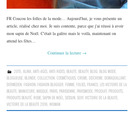
FR Coucou les folles de la mode… Aujourd'hui, je vous présente un
article, réalisé chez moi. Je suis contente, parce que j'ai réussi à avoir
mon sapin de Noël. C'était la galère mais le voilà, maintenant on
attend les fêtes…
Continuer la lecture
→
2015
,
ALINA
,
ANTI-AGES
,
ANTI-RIDES
,
BEAUTE
,
BEAUTY
,
BLOG
,
BLOG MODE
,
BLOGUEUSE
,
BLONDE
,
COLLECTION
,
COSMÉTIQUES
,
CREME
,
DDCREME
,
DEMAQUILLANT
,
DERMEDEN
,
FASHION
,
FASHION BLOGGER
,
FEMME
,
FOLIES
,
FRANCE
,
LES VICTOIRE DE LA
BEAUTE
,
MANUCURE
,
MASQUE
,
PARIS
,
PARISIENNE
,
PARISMODE
,
PRODUIT
,
PRODUITS
,
PRODUITS BEAUTÉ
,
ROBE
,
SAPIN DE NOËL
,
SESSUN
,
SEXY
,
VICTOIRE DE LA BEAUTE
,
VICTOIRE DE LA BEAUTE 2016
,
WOMAN