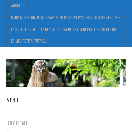
ACCUEIL
DANS MON BLOG, JE VEUX PARTAGER MES TROUVAILLES ET MES ENVIES DANS
LA MODE, LE LUXE ET LA BEAUTÉ EN Y AJOUTANT MON PETIT GRAIN DE FOLIE
ET MES PETITS TUYAUX…
MENU
ACCUEIL
DDCREME
DANS MON BLOG, JE VEUX