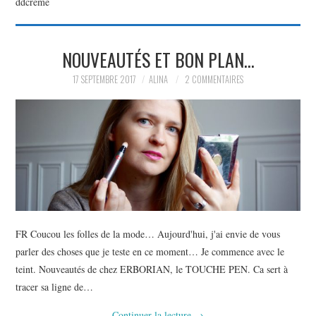
ddcreme
PARTAGER MES
NOUVEAUTÉS ET BON PLAN…
TROUVAILLES ET MES
17 SEPTEMBRE 2017
ALINA
2 COMMENTAIRES
ENVIES DANS LA MODE, LE
LUXE ET LA BEAUTÉ EN Y
AJOUTANT MON PETIT
GRAIN DE FOLIE ET MES
FR Coucou les folles de la mode… Aujourd'hui, j'ai envie de vous
PETITS TUYAUX…
parler des choses que je teste en ce moment… Je commence avec le
teint. Nouveautés de chez ERBORIAN, le TOUCHE PEN. Ca sert à
tracer sa ligne de…
Continuer la lecture
→