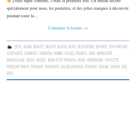
j'étais super contente, c'était la première fois. Un bateau décoré
spécialement pour nous, les poulettes, et des jolies marques à découvrir
pendant toute la…
Continuer la lecture
→
2015
,
ALINA
,
BEAUTE
,
BEAUTY
,
BLACK
,
BLOG
,
BLOGUEUSE
,
BLONDE
,
CHO NATURE
,
COIFFANCE
,
DERMTEC
,
FASHION
,
FEMME
,
FOLIES
,
FRANCE
,
GIRL
,
MANICURE
,
MAQUILLAGE
,
MODE
,
MODEL
,
MON PETIT PARADIS
,
PARIS
,
PARISIENNE
,
POULETTE
FRENCHY PARTY
,
PRODUIT
,
PRODUITS
,
SALON RAPHAËL PERRIER
,
SERUM
,
SOIREE
,
SOS
PIED