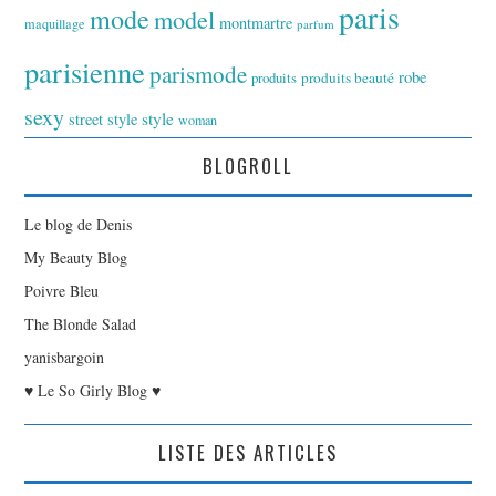
paris
mode
model
montmartre
maquillage
parfum
parisienne
parismode
robe
produits
produits beauté
sexy
style
street style
woman
BLOGROLL
Le blog de Denis
My Beauty Blog
Poivre Bleu
The Blonde Salad
yanisbargoin
♥ Le So Girly Blog ♥
LISTE DES ARTICLES