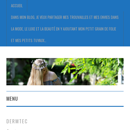
ACCUEIL
DANS MON BLOG, JE VEUX PARTAGER MES TROUVAILLES ET MES ENVIES DANS
LA MODE, LE LUXE ET LA BEAUTÉ EN Y AJOUTANT MON PETIT GRAIN DE FOLIE
ET MES PETITS TUYAUX…
MENU
ACCUEIL
DERMTEC
DANS MON BLOG, JE VEUX