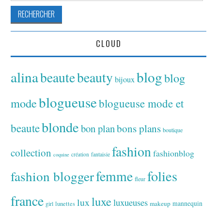
CLOUD
alina
blog
beaute
beauty
blog
bijoux
blogueuse
mode
blogueuse mode et
blonde
beaute
bon plan
bons plans
boutique
fashion
collection
fashionblog
fantaisie
création
coquine
folies
fashion blogger
femme
fleur
france
luxe
lux
luxueuses
makeup
mannequin
girl
lunettes