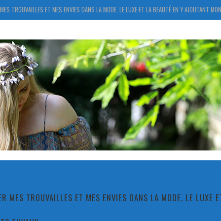
MES TROUVAILLES ET MES ENVIES DANS LA MODE, LE LUXE ET LA BEAUTÉ EN Y AJOUTANT MON
R MES TROUVAILLES ET MES ENVIES DANS LA MODE, LE LUXE 