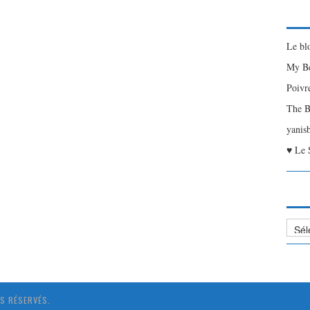
Le bl
My Be
Poivr
The B
yanis
♥ Le 
Liste
des
Articl
S RÉSERVÉS.