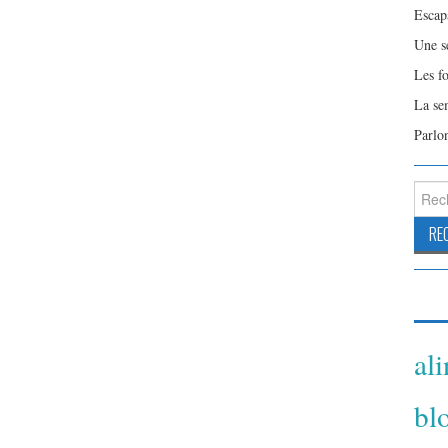
Escap
Une s
Les f
La se
Parlo
Reche
al
bl