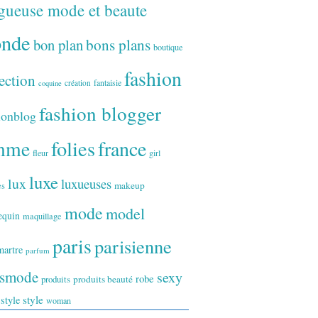
gueuse mode et beaute
onde
bon plan
bons plans
boutique
fashion
ection
fantaisie
création
coquine
fashion blogger
ionblog
folies
france
mme
fleur
girl
luxe
lux
luxueuses
makeup
es
mode
model
equin
maquillage
paris
parisienne
artre
parfum
ismode
sexy
robe
produits
produits beauté
style
 style
woman