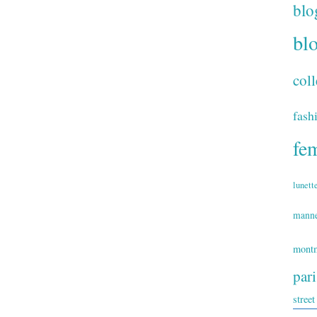
blo
bl
coll
fash
fe
lunett
mann
montm
par
street