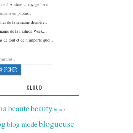
ade à Amiens… voyage love
emaine en photos…
olies de la semaine dernière…
maine de la Fashion Week…
ns de tout et de n’importe quoi…
rcher :
CLOUD
ina
beaute
beauty
bijoux
og
blogueuse
blog mode