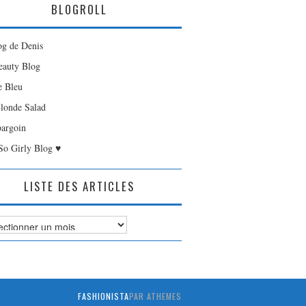
BLOGROLL
og de Denis
auty Blog
e Bleu
londe Salad
bargoin
So Girly Blog ♥
LISTE DES ARTICLES
es
FASHIONISTA
PAR ATHEMES