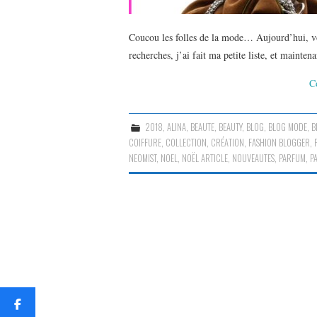
Coucou les folles de la mode… Aujourd’hui, voi
recherches, j’ai fait ma petite liste, et mainten
C
2018
,
ALINA
,
BEAUTE
,
BEAUTY
,
BLOG
,
BLOG MODE
,
B
COIFFURE
,
COLLECTION
,
CRÉATION
,
FASHION BLOGGER
,
NEOMIST
,
NOEL
,
NOËL ARTICLE
,
NOUVEAUTES
,
PARFUM
,
P