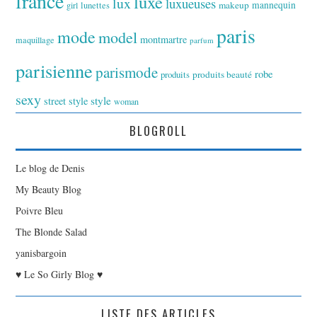
france
luxe
lux
luxueuses
makeup
mannequin
girl
lunettes
paris
mode
model
montmartre
maquillage
parfum
parisienne
parismode
robe
produits
produits beauté
sexy
style
street style
woman
BLOGROLL
Le blog de Denis
My Beauty Blog
Poivre Bleu
The Blonde Salad
yanisbargoin
♥ Le So Girly Blog ♥
LISTE DES ARTICLES