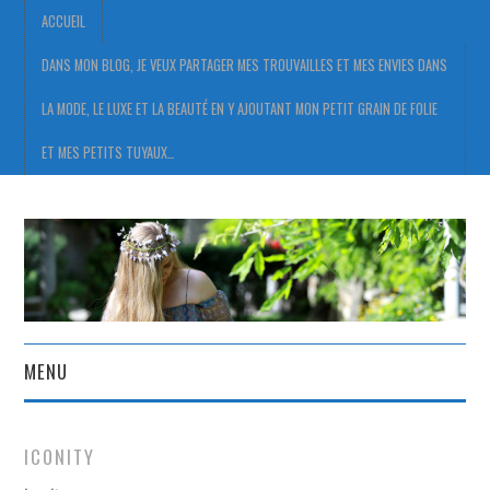
ACCUEIL
DANS MON BLOG, JE VEUX PARTAGER MES TROUVAILLES ET MES ENVIES DANS
LA MODE, LE LUXE ET LA BEAUTÉ EN Y AJOUTANT MON PETIT GRAIN DE FOLIE
ET MES PETITS TUYAUX…
MENU
ACCUEIL
ICONITY
DANS MON BLOG, JE VEUX