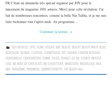
FR C'était un dimanche très spécial organisé par JOY pour le
lancement du magazine 1001 astuces. Merci pour cette invitation. J'ai
fait de nombreuses rencontres, comme la belle Nat TaSha, et je me suis
faite bichonner tout l'après-midi. Au programme…
Continuer la lecture
→
1001 ASTUCES
,
2015
,
ALINA
,
ATELIER
,
BAR
,
BEAUTE
,
BEAUTY
,
BEAUTY PARTY
,
BLOG
,
BLOGUEUSE
,
BLONDE
,
COCKTAIL
,
COSMÉTIQUES
,
DIY
,
FASHION
,
FASHION BLOGGER
,
FASHIONBLOG
,
FASHIONISTARS
,
FEMME
,
FOLIES
,
FRANCE
,
GO ON
,
ICONITY
,
INSTITUT
,
LUXE
,
MA BOÎTE DE CHOCOLATS
,
MA COQUETTERIE
,
MANUCURE
,
MAQUILLAGE
,
NAIL
BAR
,
PARISIENNE
,
PARISMODE
,
SOMYKITCHENETTE
,
THE BEAUTY HILL