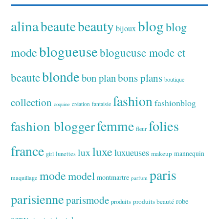
alina
blog
beaute
beauty
blog
bijoux
blogueuse
mode
blogueuse mode et
blonde
beaute
bon plan
bons plans
boutique
fashion
collection
fashionblog
fantaisie
création
coquine
folies
fashion blogger
femme
fleur
france
luxe
lux
luxueuses
makeup
mannequin
girl
lunettes
paris
mode
model
montmartre
maquillage
parfum
parisienne
parismode
robe
produits
produits beauté
sexy