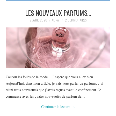
PARTAGER MES
LES NOUVEAUX PARFUMS…
2 AVRIL 2020
ALINA
2 COMMENTAIRES
TROUVAILLES ET MES
ENVIES DANS LA MODE, LE
LUXE ET LA BEAUTÉ EN Y
AJOUTANT MON PETIT
GRAIN DE FOLIE ET MES
Coucou les folles de la mode… J’espère que vous allez bien.
Aujourd’hui, dans mon article, je vais vous parler de parfums. J’ai
PETITS TUYAUX…
réuni trois nouveautés que j’avais reçues avant le confinement. Je
commence avec les quatre nouveautés de parfum de…
Continuer la lecture
→