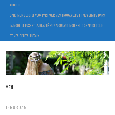
ACCUEIL
DANS MON BLOG, JE VEUX PARTAGER MES TROUVAILLES ET MES ENVIES DANS
LA MODE, LE LUXE ET LA BEAUTÉ EN Y AJOUTANT MON PETIT GRAIN DE FOLIE
ET MES PETITS TUYAUX…
MENU
ACCUEIL
JEROBOAM
DANS MON BLOG, JE VEUX