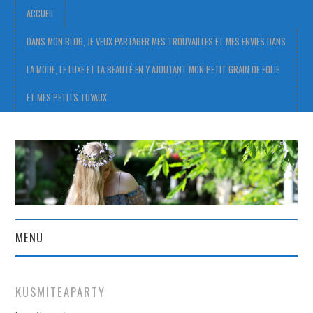
ACCUEIL
DANS MON BLOG, JE VEUX PARTAGER MES TROUVAILLES ET MES ENVIES DANS
LA MODE, LE LUXE ET LA BEAUTÉ EN Y AJOUTANT MON PETIT GRAIN DE FOLIE
ET MES PETITS TUYAUX…
MENU
ACCUEIL
KUSMITEAPARTY
DANS MON BLOG, JE VEUX