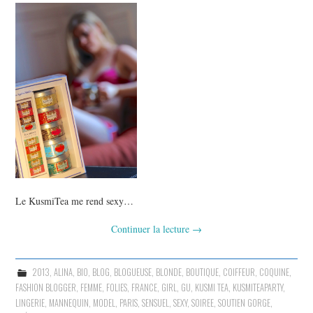
Le KusmiTea me rend sexy…
Continuer la lecture
→
2013
,
ALINA
,
BIO
,
BLOG
,
BLOGUEUSE
,
BLONDE
,
BOUTIQUE
,
COIFFEUR
,
COQUINE
,
FASHION BLOGGER
,
FEMME
,
FOLIES
,
FRANCE
,
GIRL
,
GU
,
KUSMI TEA
,
KUSMITEAPARTY
,
LINGERIE
,
MANNEQUIN
,
MODEL
,
PARIS
,
SENSUEL
,
SEXY
,
SOIREE
,
SOUTIEN GORGE
,