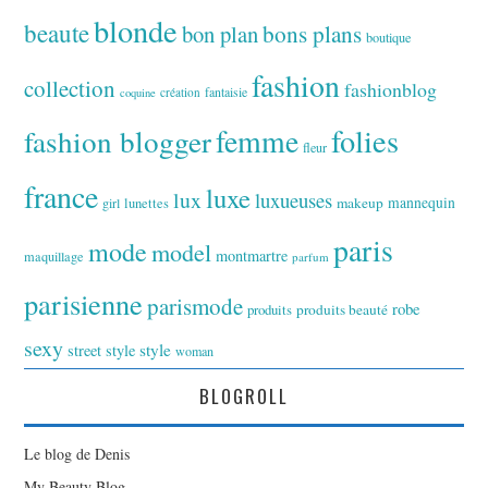
blonde
beaute
bon plan
bons plans
boutique
fashion
collection
fashionblog
fantaisie
création
coquine
folies
fashion blogger
femme
fleur
france
luxe
lux
luxueuses
makeup
mannequin
girl
lunettes
paris
mode
model
montmartre
maquillage
parfum
parisienne
parismode
robe
produits
produits beauté
sexy
style
street style
woman
BLOGROLL
Le blog de Denis
My Beauty Blog