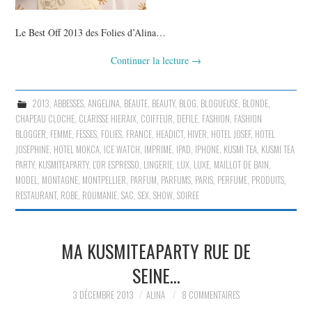
Le Best Off 2013 des Folies d’Alina…
Continuer la lecture
→
2013
,
ABBESSES
,
ANGELINA
,
BEAUTE
,
BEAUTY
,
BLOG
,
BLOGUEUSE
,
BLONDE
,
CHAPEAU CLOCHE
,
CLARISSE HIERAIX
,
COIFFEUR
,
DEFILE
,
FASHION
,
FASHION
BLOGGER
,
FEMME
,
FESSES
,
FOLIES
,
FRANCE
,
HEADICT
,
HIVER
,
HOTEL JOSEF
,
HOTEL
JOSEPHINE
,
HOTEL MOKCA
,
ICE WATCH
,
IMPRIME
,
IPAD
,
IPHONE
,
KUSMI TEA
,
KUSMI TEA
PARTY
,
KUSMITEAPARTY
,
L'OR ESPRESSO
,
LINGERIE
,
LUX
,
LUXE
,
MAILLOT DE BAIN
,
MODEL
,
MONTAGNE
,
MONTPELLIER
,
PARFUM
,
PARFUMS
,
PARIS
,
PERFUME
,
PRODUITS
,
RESTAURANT
,
ROBE
,
ROUMANIE
,
SAC
,
SEX
,
SHOW
,
SOIREE
MA KUSMITEAPARTY RUE DE
SEINE…
3 DÉCEMBRE 2013
ALINA
8 COMMENTAIRES