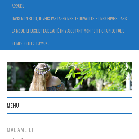
ACCUEIL
DANS MON BLOG, JE VEUX PARTAGER MES TROUVAILLES ET MES ENVIES DANS
LA MODE, LE LUXE ET LA BEAUTÉ EN Y AJOUTANT MON PETIT GRAIN DE FOLIE
ET MES PETITS TUYAUX…
MENU
ACCUEIL
MADAMLILI
DANS MON BLOG, JE VEUX