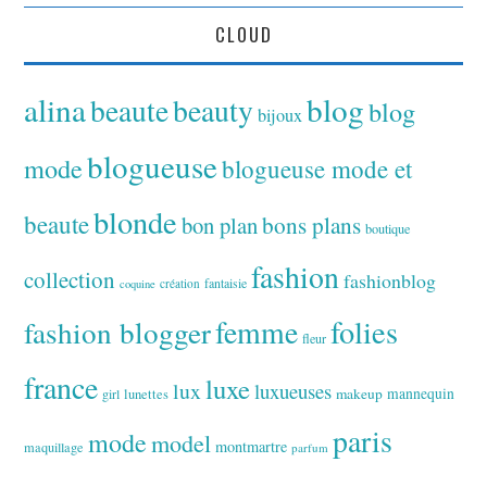
CLOUD
alina
blog
beaute
beauty
blog
bijoux
blogueuse
mode
blogueuse mode et
blonde
beaute
bon plan
bons plans
boutique
fashion
collection
fashionblog
fantaisie
création
coquine
folies
fashion blogger
femme
fleur
france
luxe
lux
luxueuses
makeup
mannequin
girl
lunettes
paris
mode
model
montmartre
maquillage
parfum