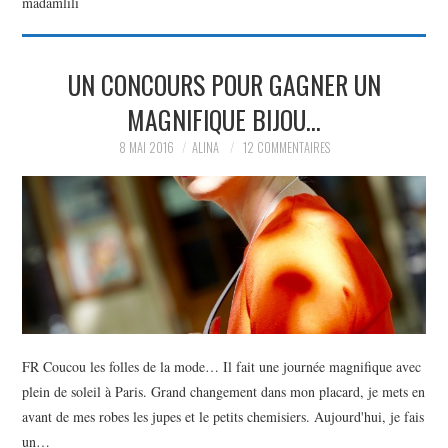
madamlili
PARTAGER MES
UN CONCOURS POUR GAGNER UN
TROUVAILLES ET MES
MAGNIFIQUE BIJOU…
ENVIES DANS LA MODE, LE
8 MAI 2016
ALINA
12 COMMENTAIRES
LUXE ET LA BEAUTÉ EN Y
AJOUTANT MON PETIT
GRAIN DE FOLIE ET MES
PETITS TUYAUX…
FR Coucou les folles de la mode… Il fait une journée magnifique avec
plein de soleil à Paris. Grand changement dans mon placard, je mets en
avant de mes robes les jupes et le petits chemisiers. Aujourd'hui, je fais
un…