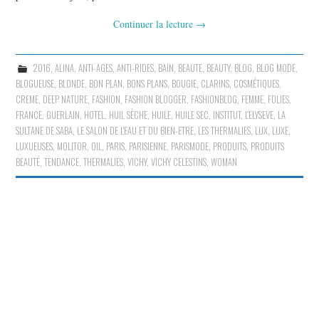
Continuer la lecture
→
2016
,
ALINA
,
ANTI-AGES
,
ANTI-RIDES
,
BAIN
,
BEAUTE
,
BEAUTY
,
BLOG
,
BLOG MODE
,
BLOGUEUSE
,
BLONDE
,
BON PLAN
,
BONS PLANS
,
BOUGIE
,
CLARINS
,
COSMÉTIQUES
,
CREME
,
DEEP NATURE
,
FASHION
,
FASHION BLOGGER
,
FASHIONBLOG
,
FEMME
,
FOLIES
,
FRANCE
,
GUERLAIN
,
HOTEL
,
HUIL SÈCHE
,
HUILE
,
HUILE SEC
,
INSTITUT
,
L'ELYSEVE
,
LA
SULTANE DE SABA
,
LE SALON DE L'EAU ET DU BIEN-ETRE
,
LES THERMALIES
,
LUX
,
LUXE
,
LUXUEUSES
,
MOLITOR
,
OIL
,
PARIS
,
PARISIENNE
,
PARISMODE
,
PRODUITS
,
PRODUITS
BEAUTÉ
,
TENDANCE
,
THERMALIES
,
VICHY
,
VICHY CELESTINS
,
WOMAN