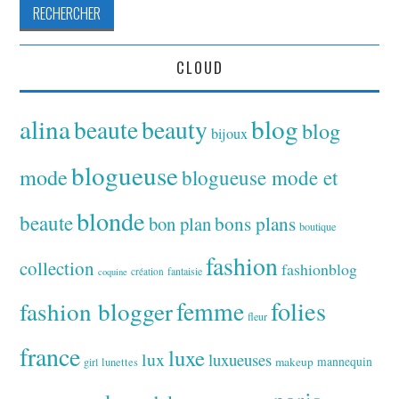
CLOUD
alina
blog
beaute
beauty
blog
bijoux
blogueuse
mode
blogueuse mode et
blonde
beaute
bon plan
bons plans
boutique
fashion
collection
fashionblog
fantaisie
création
coquine
folies
fashion blogger
femme
fleur
france
luxe
lux
luxueuses
makeup
mannequin
girl
lunettes