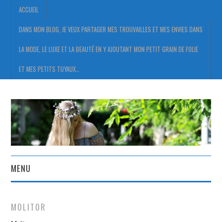
ACCUEIL
DANS MON BLOG, JE VEUX PARTAGER MES TROUVAILLES ET MES ENVIES DANS
LA MODE, LE LUXE ET LA BEAUTÉ EN Y AJOUTANT MON PETIT GRAIN DE FOLIE
ET MES PETITS TUYAUX…
MENU
ACCUEIL
MOLITOR
DANS MON BLOG, JE VEUX