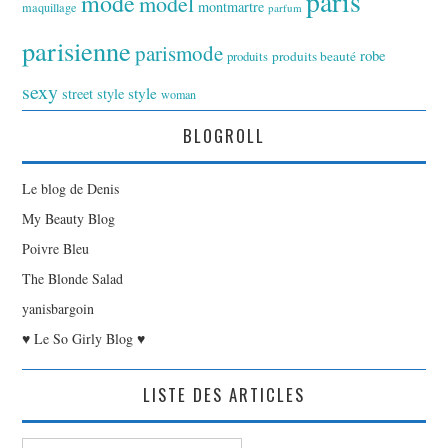
paris
mode
model
montmartre
maquillage
parfum
parisienne
parismode
robe
produits
produits beauté
sexy
style
street style
woman
BLOGROLL
Le blog de Denis
My Beauty Blog
Poivre Bleu
The Blonde Salad
yanisbargoin
♥ Le So Girly Blog ♥
LISTE DES ARTICLES
Liste