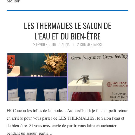
Molitor
PARTAGER MES
LES THERMALIES LE SALON DE
TROUVAILLES ET MES
L’EAU ET DU BIEN-ÊTRE
ENVIES DANS LA MODE, LE
2 FÉVRIER 2016
ALINA
2 COMMENTAIRES
LUXE ET LA BEAUTÉ EN Y
AJOUTANT MON PETIT
GRAIN DE FOLIE ET MES
PETITS TUYAUX…
FR Coucou les folles de la mode… Aujourd'hui,à je fais un petit retour
en arrière pour vous parler de LES THERMALIES, le Salon l'eau et
de bien-être. Si vous avez envie de partir vous faire chouchouter
pendant un séjour, partir…