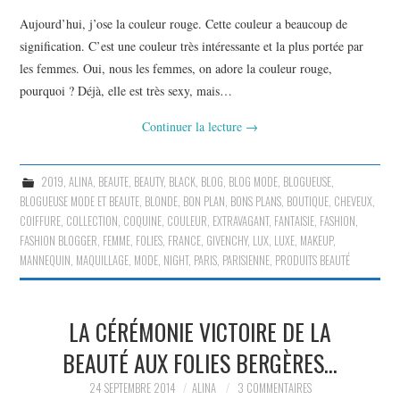
Aujourd’hui, j’ose la couleur rouge. Cette couleur a beaucoup de
signification. C’est une couleur très intéressante et la plus portée par
les femmes. Oui, nous les femmes, on adore la couleur rouge,
pourquoi ? Déjà, elle est très sexy, mais…
Continuer la lecture
→
2019
,
ALINA
,
BEAUTE
,
BEAUTY
,
BLACK
,
BLOG
,
BLOG MODE
,
BLOGUEUSE
,
BLOGUEUSE MODE ET BEAUTE
,
BLONDE
,
BON PLAN
,
BONS PLANS
,
BOUTIQUE
,
CHEVEUX
,
COIFFURE
,
COLLECTION
,
COQUINE
,
COULEUR
,
EXTRAVAGANT
,
FANTAISIE
,
FASHION
,
FASHION BLOGGER
,
FEMME
,
FOLIES
,
FRANCE
,
GIVENCHY
,
LUX
,
LUXE
,
MAKEUP
,
MANNEQUIN
,
MAQUILLAGE
,
MODE
,
NIGHT
,
PARIS
,
PARISIENNE
,
PRODUITS BEAUTÉ
LA CÉRÉMONIE VICTOIRE DE LA
BEAUTÉ AUX FOLIES BERGÈRES…
24 SEPTEMBRE 2014
ALINA
3 COMMENTAIRES