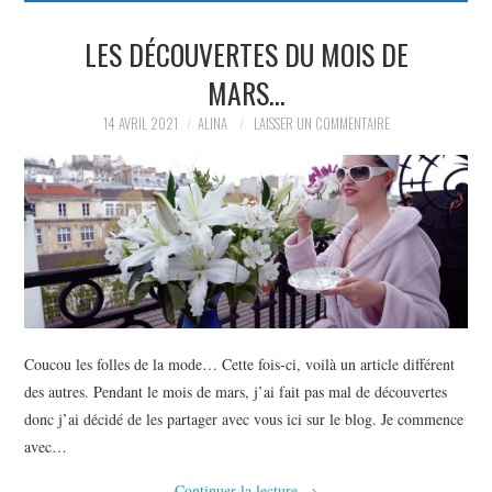
PARTAGER MES
LES DÉCOUVERTES DU MOIS DE
MARS…
TROUVAILLES ET MES
14 AVRIL 2021
ALINA
LAISSER UN COMMENTAIRE
ENVIES DANS LA MODE, LE
LUXE ET LA BEAUTÉ EN Y
AJOUTANT MON PETIT
GRAIN DE FOLIE ET MES
Coucou les folles de la mode… Cette fois-ci, voilà un article différent
PETITS TUYAUX…
des autres. Pendant le mois de mars, j’ai fait pas mal de découvertes
donc j’ai décidé de les partager avec vous ici sur le blog. Je commence
avec…
Continuer la lecture
→