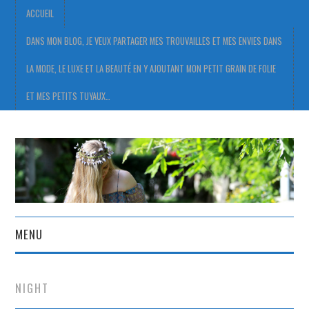
ACCUEIL
DANS MON BLOG, JE VEUX PARTAGER MES TROUVAILLES ET MES ENVIES DANS
LA MODE, LE LUXE ET LA BEAUTÉ EN Y AJOUTANT MON PETIT GRAIN DE FOLIE
ET MES PETITS TUYAUX…
MENU
ACCUEIL
NIGHT
DANS MON BLOG, JE VEUX