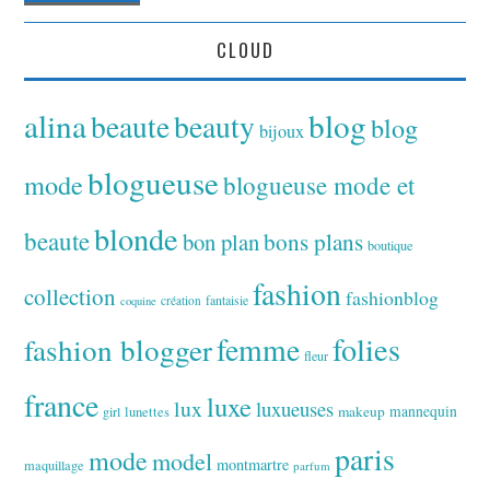
CLOUD
alina
blog
beaute
beauty
blog
bijoux
blogueuse
mode
blogueuse mode et
blonde
beaute
bon plan
bons plans
boutique
fashion
collection
fashionblog
fantaisie
création
coquine
folies
fashion blogger
femme
fleur
france
luxe
lux
luxueuses
makeup
mannequin
girl
lunettes
paris
mode
model
montmartre
maquillage
parfum