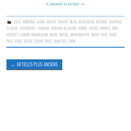
Continuer la lecture
→
2013
,
ABBESSES
,
ALINA
,
BEAUTE
,
BEAUTY
,
BLOG
,
BLOGUEUSE
,
BLONDE
,
CHAPEAU
CLOCHE
,
CHAUSSURE
,
FASHION
,
FASHION BLOGGER
,
FEMME
,
FOLIES
,
FRANCE
,
GIRL
,
HEADICT
,
LANVIN
,
MANNEQUIN
,
MODE
,
MODEL
,
MONTMARTRE
,
NIGHT
,
NUIT
,
PARIS
,
PULL
,
ROSE
,
SACRE COEUR
,
SHOE
,
SUNCOOT
,
ZARA
Navigation
←
ARTICLES PLUS ANCIENS
des
articles