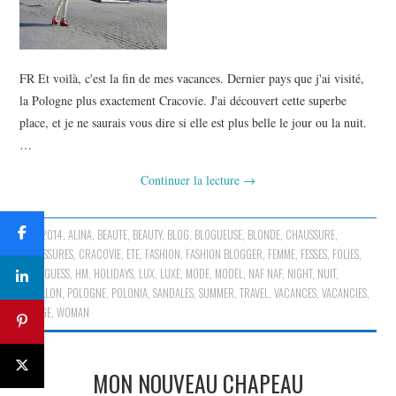
FR Et voilà, c'est la fin de mes vacances. Dernier pays que j'ai visité,
la Pologne plus exactement Cracovie. J'ai découvert cette superbe
place, et je ne saurais vous dire si elle est plus belle le jour ou la nuit.
…
Continuer la lecture
→
2014
,
ALINA
,
BEAUTE
,
BEAUTY
,
BLOG
,
BLOGUEUSE
,
BLONDE
,
CHAUSSURE
,
CHAUSSURES
,
CRACOVIE
,
ETE
,
FASHION
,
FASHION BLOGGER
,
FEMME
,
FESSES
,
FOLIES
,
GIRL
,
GUESS
,
HM
,
HOLIDAYS
,
LUX
,
LUXE
,
MODE
,
MODEL
,
NAF NAF
,
NIGHT
,
NUIT
,
PANTALON
,
POLOGNE
,
POLONIA
,
SANDALES
,
SUMMER
,
TRAVEL
,
VACANCES
,
VACANCIES
,
VOYAGE
,
WOMAN
MON NOUVEAU CHAPEAU