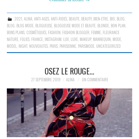
2021
,
ALINA
,
ANTI-AGES
,
ANTI-RIDES
,
BEAUTE
,
BEAUTY
,
BIEN-ETRE
,
BIO
,
BLOG
,
BLOG
,
BLOG MODE
,
BLOGUEUSE
,
BLOGUEUSE MODE ET BEAUTE
,
BLONDE
,
BON PLAN
,
BONS PLANS
,
COSMÉTIQUES
,
FASHION
,
FASHION BLOGGER
,
FEMME
,
FLEURANCE
NATURE
,
FOLIES
,
FRANCE
,
INSTAGRAM
,
LUX
,
LUXE
,
MAKEUP
,
MANNEQUIN
,
MODE
,
MODEL
,
NIGHT
,
NOUVEAUTES
,
PARIS
,
PARISIENNE
,
PARISMODE
,
UNCATEGORIZED
OSEZ LE ROUGE…
27 SEPTEMBRE 2019
ALINA
UN COMMENTAIRE