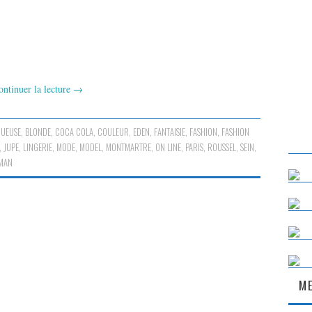
ontinuer la lecture
→
GUEUSE
,
BLONDE
,
COCA COLA
,
COULEUR
,
EDEN
,
FANTAISIE
,
FASHION
,
FASHION
,
JUPE
,
LINGERIE
,
MODE
,
MODEL
,
MONTMARTRE
,
ON LINE
,
PARIS
,
ROUSSEL
,
SEIN
,
MAN
ME