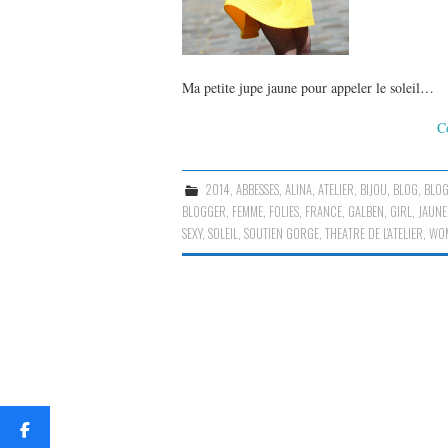
Ma petite jupe jaune pour appeler le soleil…
C
2014
,
ABBESSES
,
ALINA
,
ATELIER
,
BIJOU
,
BLOG
,
BLO
BLOGGER
,
FEMME
,
FOLIES
,
FRANCE
,
GALBEN
,
GIRL
,
JAUNE
SEXY
,
SOLEIL
,
SOUTIEN GORGE
,
THEATRE DE L'ATELIER
,
WO