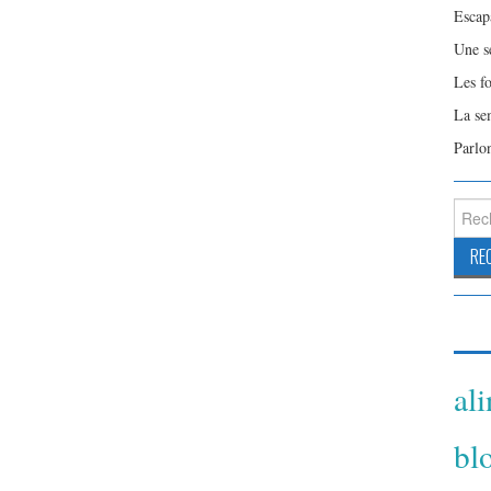
Escap
Une s
Les f
La se
Parlo
Reche
al
bl