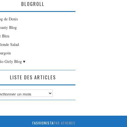
BLOGROLL
og de Denis
auty Blog
e Bleu
londe Salad
bargoin
So Girly Blog ♥
LISTE DES ARTICLES
es
FASHIONISTA
PAR ATHEMES