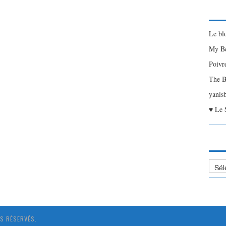
Le bl
My Be
Poivr
The B
yanis
♥ Le 
Liste
des
Articl
S RÉSERVÉS.