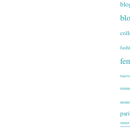
blo
bl
coll
fash
fe
lunett
mann
montm
par
street