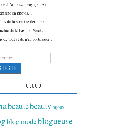
ade à Amiens… voyage love
emaine en photos…
olies de la semaine dernière…
maine de la Fashion Week…
ns de tout et de n’importe quoi…
rcher :
CLOUD
ina
beaute
beauty
bijoux
og
blogueuse
blog mode