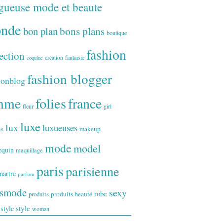
gueuse mode et beaute
onde
bon plan
bons plans
boutique
fashion
ection
fantaisie
création
coquine
fashion blogger
ionblog
folies
france
mme
fleur
girl
luxe
lux
luxueuses
makeup
es
mode
model
equin
maquillage
paris
parisienne
artre
parfum
ismode
sexy
robe
produits
produits beauté
style
 style
woman