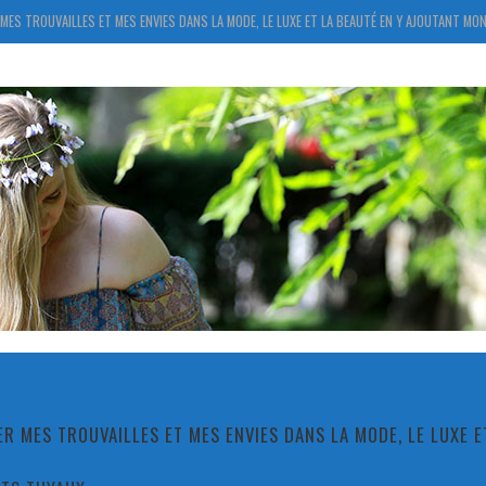
MES TROUVAILLES ET MES ENVIES DANS LA MODE, LE LUXE ET LA BEAUTÉ EN Y AJOUTANT MON
R MES TROUVAILLES ET MES ENVIES DANS LA MODE, LE LUXE 