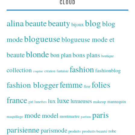
CLOUD
alina
blog
beaute
beauty
blog
bijoux
blogueuse
mode
blogueuse mode et
blonde
beaute
bon plan
bons plans
boutique
fashion
collection
fashionblog
fantaisie
création
coquine
folies
fashion blogger
femme
fleur
france
luxe
lux
luxueuses
makeup
mannequin
girl
lunettes
paris
mode
model
montmartre
maquillage
parfum
parisienne
parismode
robe
produits
produits beauté