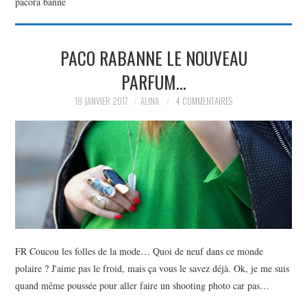
pacora banne
PARTAGER MES
PACO RABANNE LE NOUVEAU
TROUVAILLES ET MES
PARFUM…
ENVIES DANS LA MODE, LE
18 JANVIER 2017
ALINA
4 COMMENTAIRES
LUXE ET LA BEAUTÉ EN Y
AJOUTANT MON PETIT
GRAIN DE FOLIE ET MES
PETITS TUYAUX…
FR Coucou les folles de la mode… Quoi de neuf dans ce monde
polaire ? J'aime pas le froid, mais ça vous le savez déjà. Ok, je me suis
quand même poussée pour aller faire un shooting photo car pas…