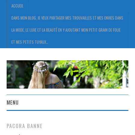
ACCUEIL
DANS MON BLOG, JE VEUX PARTAGER MES TROUVAILLES ET MES ENVIES DANS
LA MODE, LE LUXE ET LA BEAUTÉ EN Y AJOUTANT MON PETIT GRAIN DE FOLIE
ET MES PETITS TUYAUX…
MENU
ACCUEIL
PACORA BANNE
DANS MON BLOG, JE VEUX