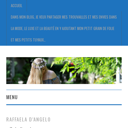
ACCUEIL
DANS MON BLOG, JE VEUX PARTAGER MES TROUVAILLES ET MES ENVIES DANS
LA MODE, LE LUXE ET LA BEAUTÉ EN Y AJOUTANT MON PETIT GRAIN DE FOLIE
ET MES PETITS TUYAUX…
MENU
ACCUEIL
RAFFAELA D’ANGELO
DANS MON BLOG, JE VEUX