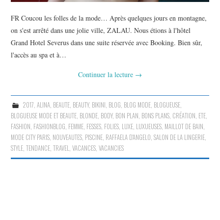
FR Coucou les folles de la mode… Après quelques jours en montagne,
on s'est arrêté dans une jolie ville, ZALAU. Nous étions à l'hôtel
Grand Hotel Severus dans une suite réservée avec Booking. Bien sûr,
l'accès au spa et à…
Continuer la lecture
→
2017
,
ALINA
,
BEAUTE
,
BEAUTY
,
BIKINI
,
BLOG
,
BLOG MODE
,
BLOGUEUSE
,
BLOGUEUSE MODE ET BEAUTE
,
BLONDE
,
BODY
,
BON PLAN
,
BONS PLANS
,
CRÉATION
,
ETE
,
FASHION
,
FASHIONBLOG
,
FEMME
,
FESSES
,
FOLIES
,
LUXE
,
LUXUEUSES
,
MAILLOT DE BAIN
,
MODE CITY PARIS
,
NOUVEAUTES
,
PISCINE
,
RAFFAELA D'ANGELO
,
SALON DE LA LINGERIE
,
STYLE
,
TENDANCE
,
TRAVEL
,
VACANCES
,
VACANCIES