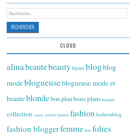
Rechercher :
CLOUD
alina
blog
beaute
beauty
blog
bijoux
blogueuse
mode
blogueuse mode et
blonde
beaute
bon plan
bons plans
boutique
fashion
collection
fashionblog
fantaisie
création
coquine
folies
fashion blogger
femme
fleur