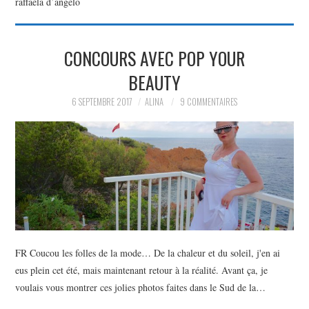
raffaela d’angelo
PARTAGER MES
CONCOURS AVEC POP YOUR
TROUVAILLES ET MES
BEAUTY
ENVIES DANS LA MODE, LE
6 SEPTEMBRE 2017
ALINA
9 COMMENTAIRES
LUXE ET LA BEAUTÉ EN Y
AJOUTANT MON PETIT
GRAIN DE FOLIE ET MES
PETITS TUYAUX…
FR Coucou les folles de la mode… De la chaleur et du soleil, j'en ai
eus plein cet été, mais maintenant retour à la réalité. Avant ça, je
voulais vous montrer ces jolies photos faites dans le Sud de la…