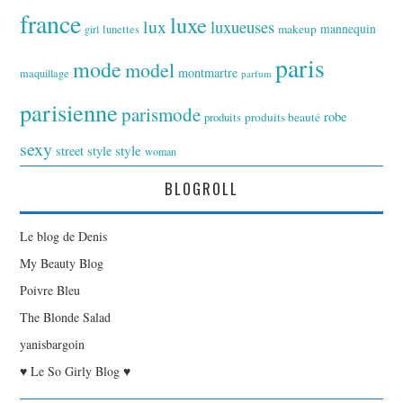
france
luxe
lux
luxueuses
makeup
mannequin
girl
lunettes
paris
mode
model
montmartre
maquillage
parfum
parisienne
parismode
robe
produits
produits beauté
sexy
style
street style
woman
BLOGROLL
Le blog de Denis
My Beauty Blog
Poivre Bleu
The Blonde Salad
yanisbargoin
♥ Le So Girly Blog ♥