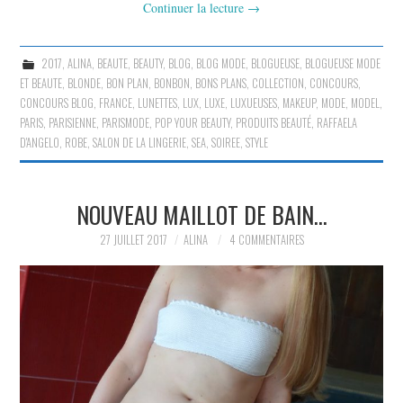
Continuer la lecture
→
2017
,
ALINA
,
BEAUTE
,
BEAUTY
,
BLOG
,
BLOG MODE
,
BLOGUEUSE
,
BLOGUEUSE MODE
ET BEAUTE
,
BLONDE
,
BON PLAN
,
BONBON
,
BONS PLANS
,
COLLECTION
,
CONCOURS
,
CONCOURS BLOG
,
FRANCE
,
LUNETTES
,
LUX
,
LUXE
,
LUXUEUSES
,
MAKEUP
,
MODE
,
MODEL
,
PARIS
,
PARISIENNE
,
PARISMODE
,
POP YOUR BEAUTY
,
PRODUITS BEAUTÉ
,
RAFFAELA
D'ANGELO
,
ROBE
,
SALON DE LA LINGERIE
,
SEA
,
SOIREE
,
STYLE
NOUVEAU MAILLOT DE BAIN…
27 JUILLET 2017
ALINA
4 COMMENTAIRES