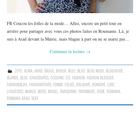
FR Coucou les folles de la mode… Allez, encore un petit tour en
arrière pour partager avec vous ces photos faites en Roumanie. Là, je
suis à Arad devant la Mairie, mais blague à part on ne se marie pas…
Continuer la lecture
→
2015
,
ALINA
,
ARAD
,
BAGUE
,
BIJOUX
,
BLEU
,
BLOG
,
BLOG MODE
,
BLOGUEUSE
,
BLONDE
,
BLUE
,
CHAUSSURES
,
COQUINE
,
ETE
,
FASHION
,
FASHION BLOGGER
,
FASHIONBLOG
,
FASHIONISTARS
,
FEMME
,
FOLIES
,
HOLIDAYS
,
HONGRIE
,
LUXE
,
LUXUEUSES
,
MANGO
,
MODE
,
MODEL
,
PARISIENNE
,
PARISMODE
,
ROBE
,
ROMANIA
,
ROMANIA ARAD
,
SEXY