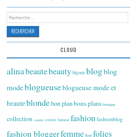
Rechercher :
CLOUD
alina
blog
beaute
beauty
blog
bijoux
blogueuse
mode
blogueuse mode et
blonde
beaute
bon plan
bons plans
boutique
fashion
collection
fashionblog
fantaisie
création
coquine
folies
fashion blogger
femme
fleur