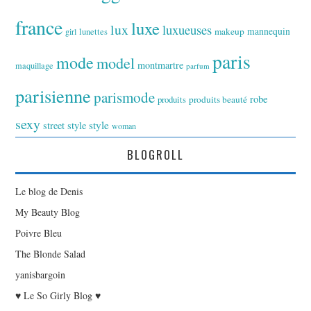
france
luxe
lux
luxueuses
makeup
mannequin
girl
lunettes
paris
mode
model
montmartre
maquillage
parfum
parisienne
parismode
robe
produits
produits beauté
sexy
style
street style
woman
BLOGROLL
Le blog de Denis
My Beauty Blog
Poivre Bleu
The Blonde Salad
yanisbargoin
♥ Le So Girly Blog ♥