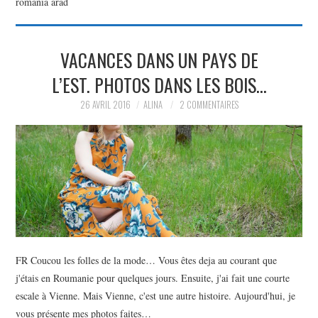
romania arad
PARTAGER MES
VACANCES DANS UN PAYS DE
TROUVAILLES ET MES
L’EST. PHOTOS DANS LES BOIS…
ENVIES DANS LA MODE, LE
26 AVRIL 2016
ALINA
2 COMMENTAIRES
LUXE ET LA BEAUTÉ EN Y
AJOUTANT MON PETIT
GRAIN DE FOLIE ET MES
PETITS TUYAUX…
FR Coucou les folles de la mode… Vous êtes deja au courant que
j'étais en Roumanie pour quelques jours. Ensuite, j'ai fait une courte
escale à Vienne. Mais Vienne, c'est une autre histoire. Aujourd'hui, je
vous présente mes photos faites…