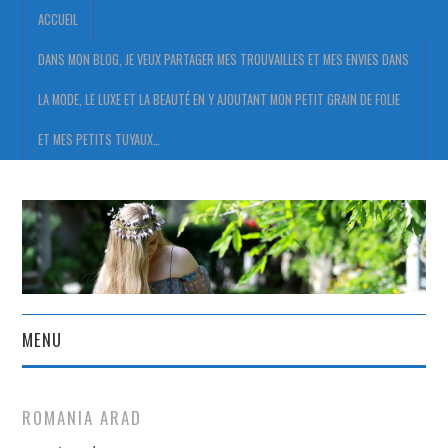
ACCUEIL
DANS MON BLOG, JE VEUX PARTAGER MES TROUVAILLES ET MES ENVIES DANS
LA MODE, LE LUXE ET LA BEAUTÉ EN Y AJOUTANT MON PETIT GRAIN DE FOLIE
ET MES PETITS TUYAUX…
MENU
ACCUEIL
ROMANIA ARAD
DANS MON BLOG, JE VEUX