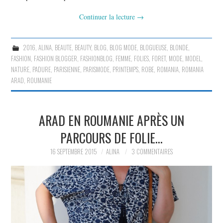
Continuer la lecture
→
2016
,
ALINA
,
BEAUTE
,
BEAUTY
,
BLOG
,
BLOG MODE
,
BLOGUEUSE
,
BLONDE
,
FASHION
,
FASHION BLOGGER
,
FASHIONBLOG
,
FEMME
,
FOLIES
,
FORET
,
MODE
,
MODEL
,
NATURE
,
PADURE
,
PARISIENNE
,
PARISMODE
,
PRINTEMPS
,
ROBE
,
ROMANIA
,
ROMANIA
ARAD
,
ROUMANIE
ARAD EN ROUMANIE APRÈS UN
PARCOURS DE FOLIE…
16 SEPTEMBRE 2015
ALINA
3 COMMENTAIRES