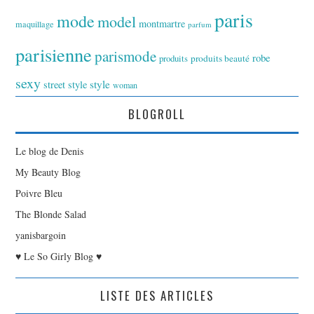
paris
mode
model
montmartre
maquillage
parfum
parisienne
parismode
robe
produits
produits beauté
sexy
style
street style
woman
BLOGROLL
Le blog de Denis
My Beauty Blog
Poivre Bleu
The Blonde Salad
yanisbargoin
♥ Le So Girly Blog ♥
LISTE DES ARTICLES