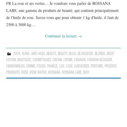
FR La rose et ses vertus… Je voudrais vous parler de ROSSANA
LABS, une gamme de produits de beauté, qui contient principalement
de l'huile de rose. Savez-vous que pour obtenir 1 kg d'huile, il faut de
2500 à 3000 kg…
Continuer la lecture
→
2014
,
ALINA
,
ANTI-AGES
,
BEAUTE
,
BEAUTY
,
BLOG
,
BLOGUEUSE
,
BLONDE
,
BODY
LOTION
,
BOUTIQUE
,
COSMÉTIQUES
,
CREAM
,
CREME
,
FASHION
,
FASHION BLOGGER
,
FASHIONBLOG
,
FEMME
,
FOLIES
,
FRANCE
,
LUX
,
LUXE
,
LUXUEUSES
,
PERFUME
,
PRODUIT
,
PRODUITS
,
ROSE
,
ROSE WATER
,
ROSSANA
,
ROSSANA LABS
,
SEXY