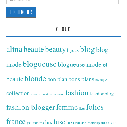
CLOUD
alina
blog
beaute
beauty
blog
bijoux
blogueuse
mode
blogueuse mode et
blonde
beaute
bon plan
bons plans
boutique
fashion
collection
fashionblog
fantaisie
création
coquine
folies
fashion blogger
femme
fleur
france
luxe
lux
luxueuses
makeup
mannequin
girl
lunettes