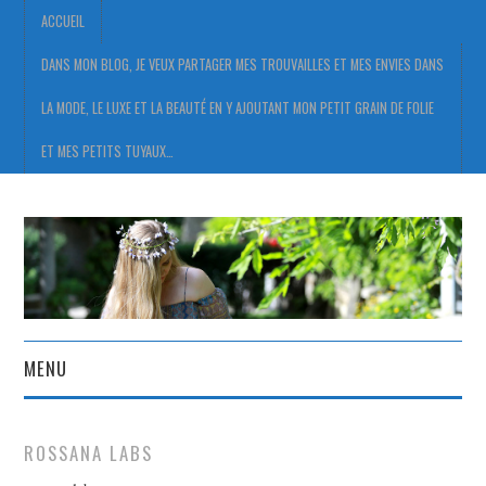
ACCUEIL
DANS MON BLOG, JE VEUX PARTAGER MES TROUVAILLES ET MES ENVIES DANS
LA MODE, LE LUXE ET LA BEAUTÉ EN Y AJOUTANT MON PETIT GRAIN DE FOLIE
ET MES PETITS TUYAUX…
MENU
ACCUEIL
ROSSANA LABS
DANS MON BLOG, JE VEUX