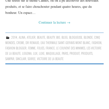
Une soirée sur le thème Cannes, où on a pu découvrir des nouveaux
produits, et se faire chouchouter pendant quatre heures, que du
bonheur. Un espace…
Continuer la lecture
→
2014
,
ALINA
,
ATELIER
,
BEAUTE
,
BEAUTY
,
BIO
,
BLOG
,
BLOGUEUSE
,
BLONDE
,
CINQ
MONDES
,
CREME
,
DR RENAUD
,
EAU THERMALE SAINT-GERVAIS MONT BLANC
,
FASHION
,
FASHION BLOGGER
,
FEMME
,
FOLIES
,
FRANCE
,
LE COUVENT DES MINIMES
,
LES VICTOIRE
DE LA BEAUTE
,
LOGONA
,
LUX
,
LUXE
,
MAQUILLAGE
,
PARIS
,
PRODUIT
,
PRODUITS
,
SAMPAR
,
SINCLAIR
,
SOIREE
,
VICTOIRE DE LA BEAUTE