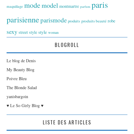
paris
mode
model
montmartre
maquillage
parfum
parisienne
parismode
robe
produits
produits beauté
sexy
style
street style
woman
BLOGROLL
Le blog de Denis
My Beauty Blog
Poivre Bleu
The Blonde Salad
yanisbargoin
♥ Le So Girly Blog ♥
LISTE DES ARTICLES