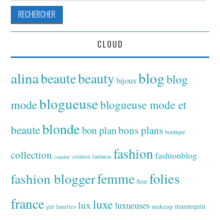
CLOUD
alina
blog
beaute
beauty
blog
bijoux
blogueuse
mode
blogueuse mode et
blonde
beaute
bon plan
bons plans
boutique
fashion
collection
fashionblog
fantaisie
création
coquine
folies
fashion blogger
femme
fleur
france
luxe
lux
luxueuses
makeup
mannequin
girl
lunettes