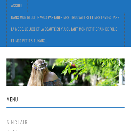
ACCUEIL
DANS MON BLOG, JE VEUX PARTAGER MES TROUVAILLES ET MES ENVIES DANS
LA MODE, LE LUXE ET LA BEAUTÉ EN Y AJOUTANT MON PETIT GRAIN DE FOLIE
ET MES PETITS TUYAUX…
MENU
ACCUEIL
SINCLAIR
DANS MON BLOG, JE VEUX