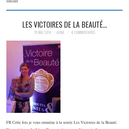
sinclair
PARTAGER MES
LES VICTOIRES DE LA BEAUTÉ…
TROUVAILLES ET MES
19 MAI 2014
ALINA
4 COMMENTAIRES
ENVIES DANS LA MODE, LE
LUXE ET LA BEAUTÉ EN Y
AJOUTANT MON PETIT
GRAIN DE FOLIE ET MES
PETITS TUYAUX…
FR Cette fois je vous emmène à la soirée Les Victoires de la Beauté.