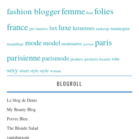
folies
fashion blogger
femme
fleur
france
luxe
lux
luxueuses
makeup
mannequin
girl
lunettes
paris
mode
model
montmartre
maquillage
parfum
parisienne
parismode
robe
produits
produits beauté
sexy
style
street style
woman
BLOGROLL
Le blog de Denis
My Beauty Blog
Poivre Bleu
The Blonde Salad
yanisbargoin