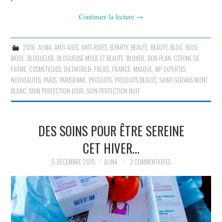
Continuer la lecture
→
2016
,
ALINA
,
ANTI-AGES
,
ANTI-RIDES
,
B.PARTY
,
BEAUTE
,
BEAUTY
,
BLOG
,
BLOG
MODE
,
BLOGUEUSE
,
BLOGUEUSE MODE ET BEAUTE
,
BLONDE
,
BON PLAN
,
CORINE DE
FARME
,
COSMÉTIQUES
,
DIETWORLD
,
FOLIES
,
FRANCE
,
MASQUE
,
MP EXPERTES
,
NOUVEAUTES
,
PARIS
,
PARISIENNE
,
PRODUITS
,
PRODUITS BEAUTÉ
,
SAINT GERVAIS MONT
BLANC
,
SOIN PERFECTION JOUR
,
SOIN PERFECTION NUIT
DES SOINS POUR ÊTRE SEREINE
CET HIVER…
5 DÉCEMBRE 2015
ALINA
3 COMMENTAIRES