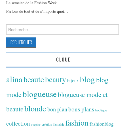
La semaine de la Fashion Week…
Parlons de tout et de n’importe quoi…
Rechercher :
CLOUD
alina
blog
beaute
beauty
blog
bijoux
blogueuse
mode
blogueuse mode et
blonde
beaute
bon plan
bons plans
boutique
fashion
collection
fashionblog
fantaisie
création
coquine