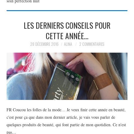
soin perfection nuit
PARTAGER MES
LES DERNIERS CONSEILS POUR
TROUVAILLES ET MES
CETTE ANNÉE…
ENVIES DANS LA MODE, LE
28 DÉCEMBRE 2016
ALINA
2 COMMENTAIRES
LUXE ET LA BEAUTÉ EN Y
AJOUTANT MON PETIT
GRAIN DE FOLIE ET MES
PETITS TUYAUX…
FR Coucou les folles de la mode… Je veux finir cette année en beauté,
c'est pour ça que dans mon dernier article, je vais vous parler de
quelques produits de beauté, qui font partie de mon quotidien. Ce n'est
pas…