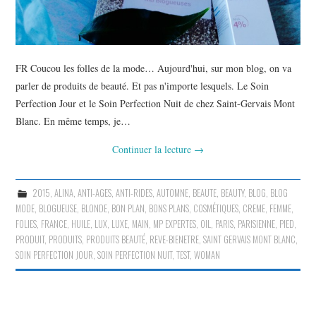
FR Coucou les folles de la mode… Aujourd'hui, sur mon blog, on va
parler de produits de beauté. Et pas n'importe lesquels. Le Soin
Perfection Jour et le Soin Perfection Nuit de chez Saint-Gervais Mont
Blanc. En même temps, je…
Continuer la lecture
→
2015
,
ALINA
,
ANTI-AGES
,
ANTI-RIDES
,
AUTOMNE
,
BEAUTE
,
BEAUTY
,
BLOG
,
BLOG
MODE
,
BLOGUEUSE
,
BLONDE
,
BON PLAN
,
BONS PLANS
,
COSMÉTIQUES
,
CREME
,
FEMME
,
FOLIES
,
FRANCE
,
HUILE
,
LUX
,
LUXE
,
MAIN
,
MP EXPERTES
,
OIL
,
PARIS
,
PARISIENNE
,
PIED
,
PRODUIT
,
PRODUITS
,
PRODUITS BEAUTÉ
,
REVE-BIENETRE
,
SAINT GERVAIS MONT BLANC
,
SOIN PERFECTION JOUR
,
SOIN PERFECTION NUIT
,
TEST
,
WOMAN