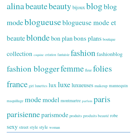
alina
blog
beaute
beauty
blog
bijoux
blogueuse
mode
blogueuse mode et
blonde
beaute
bon plan
bons plans
boutique
fashion
collection
fashionblog
fantaisie
création
coquine
folies
fashion blogger
femme
fleur
france
luxe
lux
luxueuses
makeup
mannequin
girl
lunettes
paris
mode
model
montmartre
maquillage
parfum
parisienne
parismode
robe
produits
produits beauté
sexy
style
street style
woman