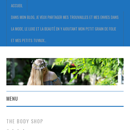
ACCUEIL
DANS MON BLOG, JE VEUX PARTAGER MES TROUVAILLES ET MES ENVIES DANS
LA MODE, LE LUXE ET LA BEAUTÉ EN Y AJOUTANT MON PETIT GRAIN DE FOLIE
ET MES PETITS TUYAUX…
MENU
ACCUEIL
THE BODY SHOP
DANS MON BLOG, JE VEUX