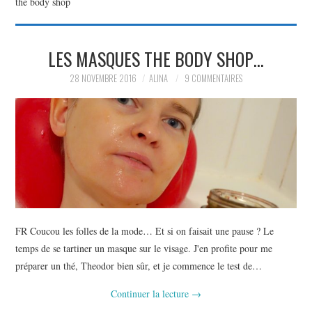
the body shop
PARTAGER MES
LES MASQUES THE BODY SHOP…
TROUVAILLES ET MES
28 NOVEMBRE 2016
ALINA
9 COMMENTAIRES
ENVIES DANS LA MODE, LE
LUXE ET LA BEAUTÉ EN Y
AJOUTANT MON PETIT
GRAIN DE FOLIE ET MES
FR Coucou les folles de la mode… Et si on faisait une pause ? Le
PETITS TUYAUX…
temps de se tartiner un masque sur le visage. J'en profite pour me
préparer un thé, Theodor bien sûr, et je commence le test de…
Continuer la lecture
→