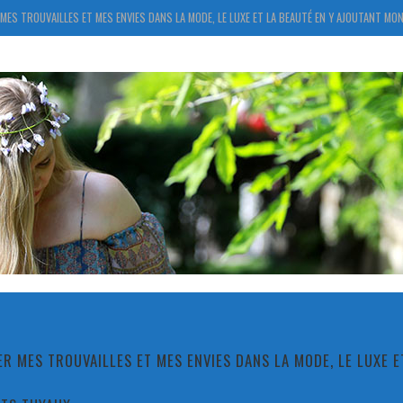
MES TROUVAILLES ET MES ENVIES DANS LA MODE, LE LUXE ET LA BEAUTÉ EN Y AJOUTANT MON
R MES TROUVAILLES ET MES ENVIES DANS LA MODE, LE LUXE 