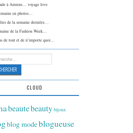
ade à Amiens… voyage love
emaine en photos…
olies de la semaine dernière…
maine de la Fashion Week…
ns de tout et de n’importe quoi…
rcher :
CLOUD
ina
beaute
beauty
bijoux
og
blogueuse
blog mode