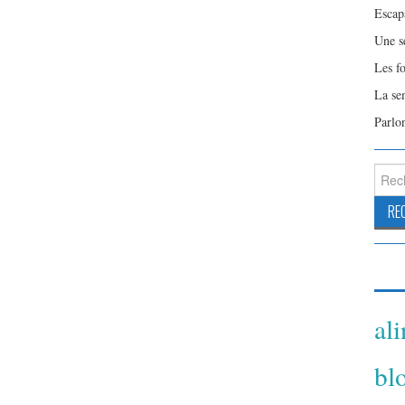
Escap
Une s
Les f
La se
Parlo
Reche
al
bl