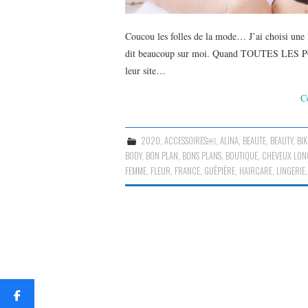
Coucou les folles de la mode… J’ai choisi une
dit beaucoup sur moi. Quand TOUTES LES POIT
leur site…
C
2020
,
ACCESSOIRES￼
,
ALINA
,
BEAUTE
,
BEAUTY
,
BIK
BODY
,
BON PLAN
,
BONS PLANS
,
BOUTIQUE
,
CHEVEUX LON
FEMME
,
FLEUR
,
FRANCE
,
GUÊPIÈRE
,
HAIRCARE
,
LINGERIE