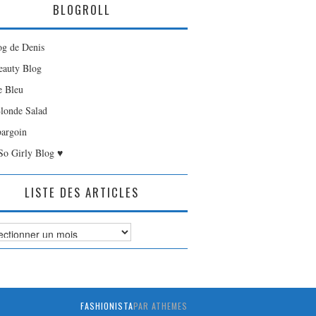
BLOGROLL
og de Denis
auty Blog
e Bleu
londe Salad
bargoin
So Girly Blog ♥
LISTE DES ARTICLES
es
FASHIONISTA
PAR ATHEMES