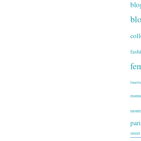
blo
bl
coll
fash
fe
lunett
mann
montm
par
street