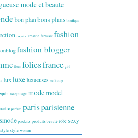
gueuse mode et beaute
onde
bon plan
bons plans
boutique
fashion
ection
fantaisie
création
coquine
fashion blogger
ionblog
folies
france
mme
fleur
girl
luxe
lux
luxueuses
makeup
es
mode
model
equin
maquillage
paris
parisienne
artre
parfum
ismode
sexy
robe
produits
produits beauté
style
 style
woman