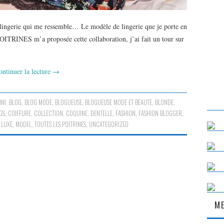
 lingerie qui me ressemble… Le modèle de lingerie que je porte en
RINES m’a proposée cette collaboration, j’ai fait un tour sur
ontinuer la lecture
→
INI
,
BLOG
,
BLOG MODE
,
BLOGUEUSE
,
BLOGUEUSE MODE ET BEAUTE
,
BLONDE
,
GS
,
COIFFURE
,
COLLECTION
,
COQUINE
,
DENTELLE
,
FASHION
,
FASHION BLOGGER
,
,
LUXE
,
MODEL
,
TOUTES LES POITRINES
,
UNCATEGORIZED
ME