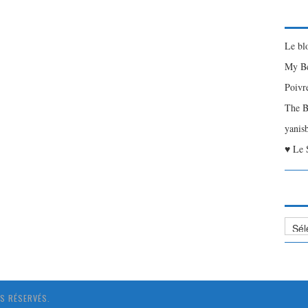
Le bl
My Be
Poivr
The B
yanis
♥ Le 
Liste
des
Articl
S RÉSERVÉS.