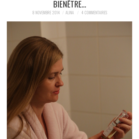
BIENÊTRE…
PARTAGER MES
8 NOVEMBRE 2014
ALINA
4 COMMENTAIRES
TROUVAILLES ET MES
ENVIES DANS LA MODE, LE
LUXE ET LA BEAUTÉ EN Y
AJOUTANT MON PETIT
GRAIN DE FOLIE ET MES
PETITS TUYAUX…