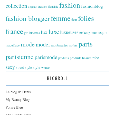
fashion
collection
fashionblog
fantaisie
création
coquine
folies
fashion blogger
femme
fleur
france
luxe
lux
luxueuses
makeup
mannequin
girl
lunettes
paris
mode
model
montmartre
maquillage
parfum
parisienne
parismode
robe
produits
produits beauté
sexy
style
street style
woman
BLOGROLL
Le blog de Denis
My Beauty Blog
Poivre Bleu
The Blonde Salad