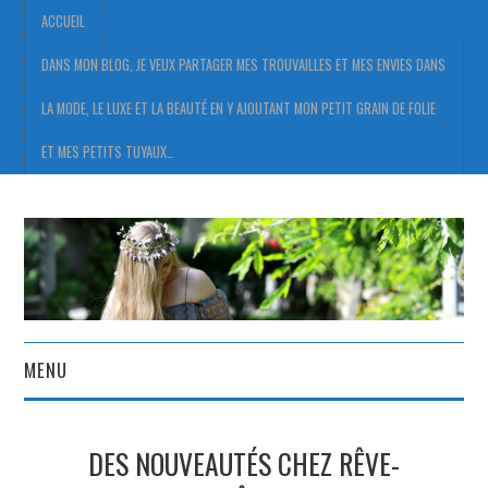
ACCUEIL
DANS MON BLOG, JE VEUX PARTAGER MES TROUVAILLES ET MES ENVIES DANS
LA MODE, LE LUXE ET LA BEAUTÉ EN Y AJOUTANT MON PETIT GRAIN DE FOLIE
ET MES PETITS TUYAUX…
MENU
ACCUEIL
DES NOUVEAUTÉS CHEZ RÊVE-
DANS MON BLOG, JE VEUX