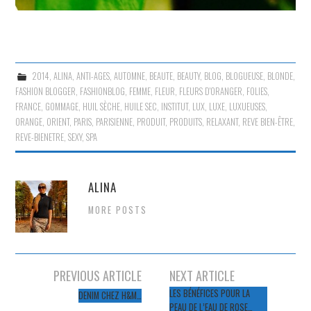
2014
,
ALINA
,
ANTI-AGES
,
AUTOMNE
,
BEAUTE
,
BEAUTY
,
BLOG
,
BLOGUEUSE
,
BLONDE
,
FASHION BLOGGER
,
FASHIONBLOG
,
FEMME
,
FLEUR
,
FLEURS D'ORANGER
,
FOLIES
,
FRANCE
,
GOMMAGE
,
HUIL SÈCHE
,
HUILE SEC
,
INSTITUT
,
LUX
,
LUXE
,
LUXUEUSES
,
ORANGE
,
ORIENT
,
PARIS
,
PARISIENNE
,
PRODUIT
,
PRODUITS
,
RELAXANT
,
REVE BIEN-ÊTRE
,
REVE-BIENETRE
,
SEXY
,
SPA
ALINA
MORE POSTS
Navigation
PREVIOUS ARTICLE
NEXT ARTICLE
des
LES BÉNÉFICES POUR LA
DENIM CHEZ H&M…
PEAU DE L’EAU DE ROSE…