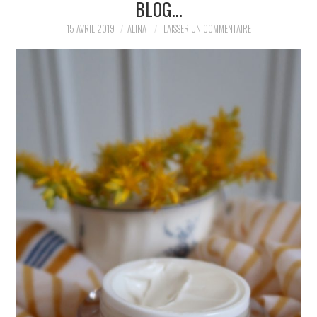
BLOG…
PARTAGER MES
15 AVRIL 2019
ALINA
LAISSER UN COMMENTAIRE
TROUVAILLES ET MES
ENVIES DANS LA MODE, LE
LUXE ET LA BEAUTÉ EN Y
AJOUTANT MON PETIT
GRAIN DE FOLIE ET MES
PETITS TUYAUX…