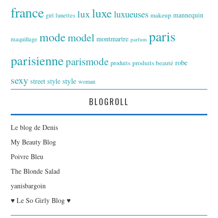
france
luxe
lux
luxueuses
makeup
mannequin
girl
lunettes
paris
mode
model
montmartre
maquillage
parfum
parisienne
parismode
robe
produits
produits beauté
sexy
style
street style
woman
BLOGROLL
Le blog de Denis
My Beauty Blog
Poivre Bleu
The Blonde Salad
yanisbargoin
♥ Le So Girly Blog ♥