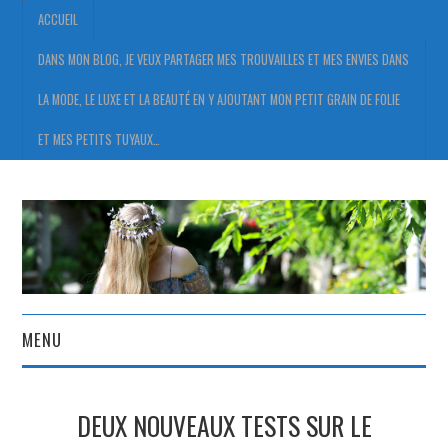
ACCUEIL
DANS MON BLOG, JE VEUX PARTAGER MES TROUVAILLES ET MES ENVIES DANS
LA MODE, LE LUXE ET LA BEAUTÉ EN Y AJOUTANT MON PETIT GRAIN DE FOLIE
ET MES PETITS TUYAUX…
MENU
ACCUEIL
DEUX NOUVEAUX TESTS SUR LE
DANS MON BLOG, JE VEUX