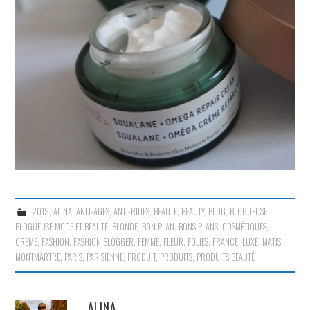
2019
,
ALINA
,
ANTI-AGES
,
ANTI-RIDES
,
BEAUTE
,
BEAUTY
,
BLOG
,
BLOGUEUSE
,
BLOGUEUSE MODE ET BEAUTE
,
BLONDE
,
BON PLAN
,
BONS PLANS
,
COSMÉTIQUES
,
CREME
,
FASHION
,
FASHION BLOGGER
,
FEMME
,
FLEUR
,
FOLIES
,
FRANCE
,
LUXE
,
MATIS
,
MONTMARTRE
,
PARIS
,
PARISIENNE
,
PRODUIT
,
PRODUITS
,
PRODUITS BEAUTÉ
ALINA