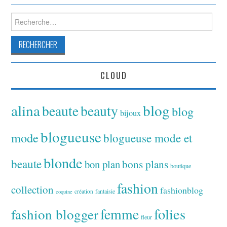
Rechercher :
CLOUD
alina
blog
beaute
beauty
blog
bijoux
blogueuse
mode
blogueuse mode et
blonde
beaute
bon plan
bons plans
boutique
fashion
collection
fashionblog
fantaisie
création
coquine
folies
fashion blogger
femme
fleur