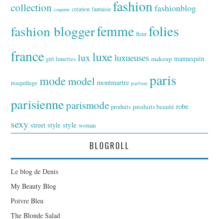
fashion
collection
fashionblog
fantaisie
création
coquine
folies
fashion blogger
femme
fleur
france
luxe
lux
luxueuses
makeup
mannequin
girl
lunettes
paris
mode
model
montmartre
maquillage
parfum
parisienne
parismode
robe
produits
produits beauté
sexy
style
street style
woman
BLOGROLL
Le blog de Denis
My Beauty Blog
Poivre Bleu
The Blonde Salad