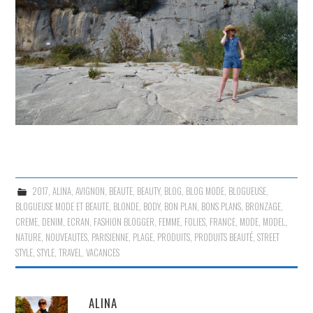
2017
,
ALINA
,
AVIGNON
,
BEAUTE
,
BEAUTY
,
BLOG
,
BLOG MODE
,
BLOGUEUSE
,
BLOGUEUSE MODE ET BEAUTE
,
BLONDE
,
BODY
,
BON PLAN
,
BONS PLANS
,
BRONZAGE
,
CREME
,
DENIM
,
ECRAN
,
FASHION BLOGGER
,
FEMME
,
FOLIES
,
FRANCE
,
MODE
,
MODEL
,
NATURE
,
NOUVEAUTES
,
PARISIENNE
,
PLAGE
,
PRODUITS
,
PRODUITS BEAUTÉ
,
STREET
STYLE
,
STYLE
,
TRAVEL
,
VACANCES
ALINA