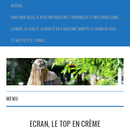
ACCUEIL
DANS MON BLOG, JE VEUX PARTAGER MES TROUVAILLES ET MES ENVIES DANS
LA MODE, LE LUXE ET LA BEAUTÉ EN Y AJOUTANT MON PETIT GRAIN DE FOLIE
ET MES PETITS TUYAUX…
MENU
ACCUEIL
ECRAN, LE TOP EN CRÈME
DANS MON BLOG, JE VEUX