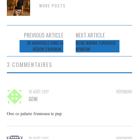
MORE POSTS
Navigation
PREVIOUS ARTICLE
NEXT ARTICLE
des
EN VADROUILLE DANS LA
ROYAL MARINA TURQUOISE
RÉGION D’AVIGNON…
#PARFUM
articles
3 COMMENTAIRES
18 AOÛT 2017
RÉPONDRE
GENI
Ooo ce palarie frumoasa te pup
18 AOÛT 2017
RÉPONDRE