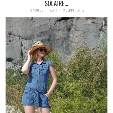
SOLAIRE…
PARTAGER MES
18 AOÛT 2017
ALINA
3 COMMENTAIRES
TROUVAILLES ET MES
ENVIES DANS LA MODE, LE
LUXE ET LA BEAUTÉ EN Y
AJOUTANT MON PETIT
GRAIN DE FOLIE ET MES
PETITS TUYAUX…