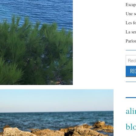
Escap
Une s
Les f
La se
Parlo
Reche
al
bl