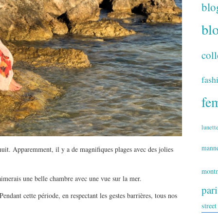
blo
bl
coll
fash
fe
lunett
mann
nuit. Apparemment, il y a de magnifiques plages avec des jolies
montm
’aimerais une belle chambre avec une vue sur la mer.
par
 Pendant cette période, en respectant les gestes barrières, tous nos
street