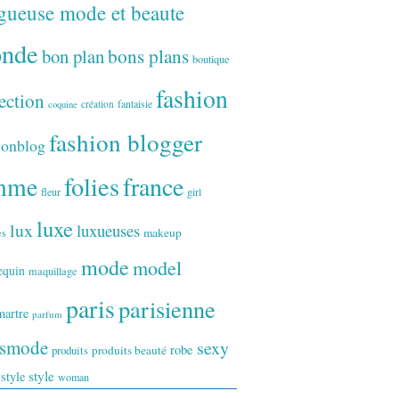
gueuse mode et beaute
onde
bon plan
bons plans
boutique
fashion
ection
fantaisie
création
coquine
fashion blogger
ionblog
folies
france
mme
fleur
girl
luxe
lux
luxueuses
makeup
es
mode
model
equin
maquillage
paris
parisienne
artre
parfum
ismode
sexy
robe
produits
produits beauté
style
 style
woman