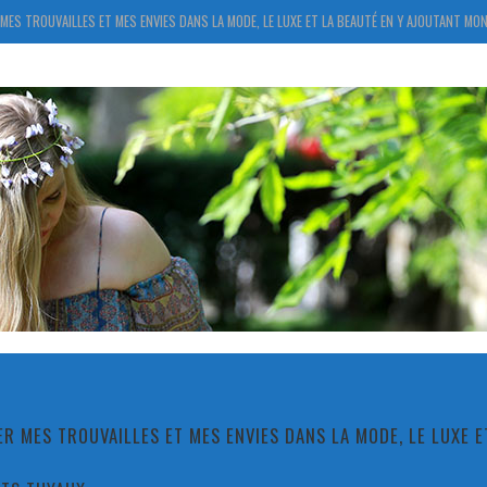
MES TROUVAILLES ET MES ENVIES DANS LA MODE, LE LUXE ET LA BEAUTÉ EN Y AJOUTANT MON
R MES TROUVAILLES ET MES ENVIES DANS LA MODE, LE LUXE 