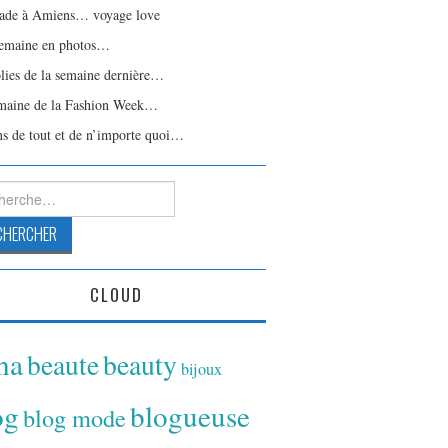
ade à Amiens… voyage love
emaine en photos…
olies de la semaine dernière…
maine de la Fashion Week…
ns de tout et de n’importe quoi…
rcher :
CLOUD
ina
beaute
beauty
bijoux
og
blogueuse
blog mode