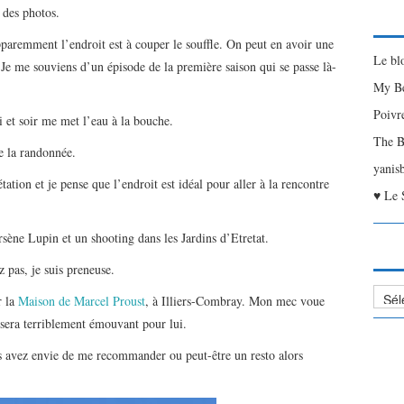
e des photos.
pparemment l’endroit est à couper le souffle. On peut en avoir une
Le bl
. Je me souviens d’un épisode de la première saison qui se passe là-
My Be
Poivr
 et soir me met l’eau à la bouche.
The B
de la randonnée.
yanis
tation et je pense que l’endroit est idéal pour aller à la rencontre
♥ Le 
Arsène Lupin et un shooting dans les Jardins d’Etretat.
 pas, je suis preneuse.
Liste
r la
Maison de Marcel Proust
, à Illiers-Combray. Mon mec voue
des
e sera terriblement émouvant pour lui.
Articl
us avez envie de me recommander ou peut-être un resto alors