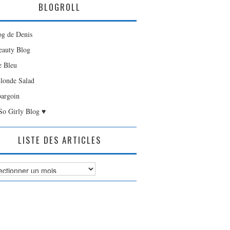
BLOGROLL
og de Denis
auty Blog
e Bleu
londe Salad
bargoin
So Girly Blog ♥
LISTE DES ARTICLES
es