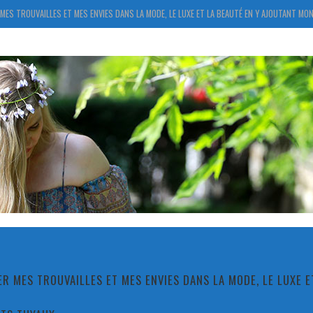
MES TROUVAILLES ET MES ENVIES DANS LA MODE, LE LUXE ET LA BEAUTÉ EN Y AJOUTANT MON
R MES TROUVAILLES ET MES ENVIES DANS LA MODE, LE LUXE 