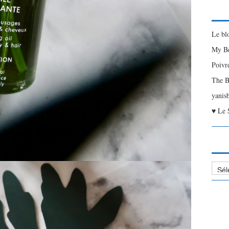
Le bl
My Be
Poivr
The B
yanis
♥ Le 
Liste
des
Articl