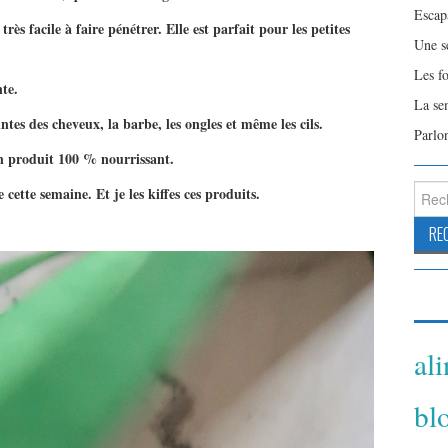
Escap
ès facile à faire pénétrer. Elle est parfait pour les petites
Une s
Les f
nte.
La se
ointes des cheveux, la barbe, les ongles et même les cils.
Parlo
un produit 100 % nourrissant.
Reche
cette semaine. Et je les kiffes ces produits.
al
bl