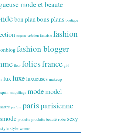
gueuse mode et beaute
onde
bon plan
bons plans
boutique
fashion
ection
fantaisie
création
coquine
fashion blogger
ionblog
folies
france
mme
fleur
girl
luxe
lux
luxueuses
makeup
es
mode
model
equin
maquillage
paris
parisienne
artre
parfum
ismode
sexy
robe
produits
produits beauté
style
 style
woman