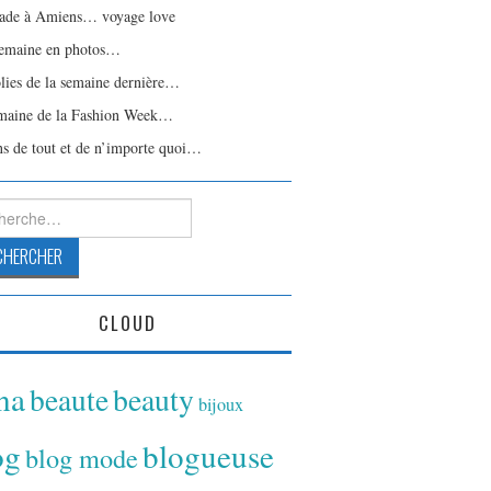
ade à Amiens… voyage love
emaine en photos…
olies de la semaine dernière…
maine de la Fashion Week…
ns de tout et de n’importe quoi…
rcher :
CLOUD
ina
beaute
beauty
bijoux
og
blogueuse
blog mode