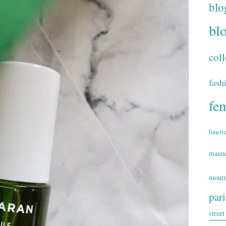
blo
bl
coll
fash
fe
lunett
mann
montm
par
street