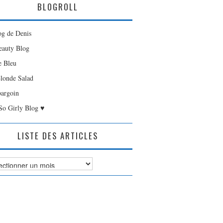
BLOGROLL
og de Denis
auty Blog
e Bleu
londe Salad
bargoin
So Girly Blog ♥
LISTE DES ARTICLES
es