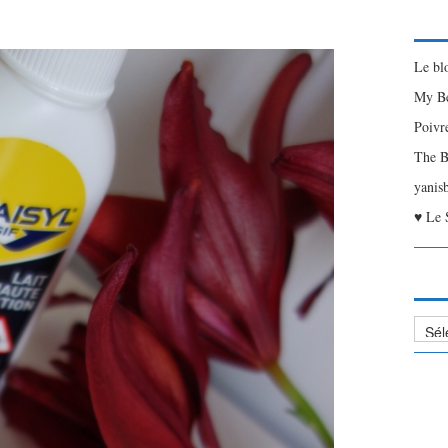
Le bl
My Be
Poivr
The B
yanis
♥ Le 
Liste
des
Articl