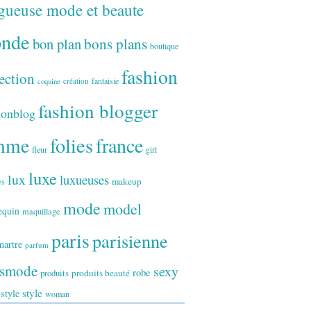
gueuse mode et beaute
onde
bon plan
bons plans
boutique
fashion
ection
fantaisie
création
coquine
fashion blogger
ionblog
folies
france
mme
fleur
girl
luxe
lux
luxueuses
makeup
es
mode
model
equin
maquillage
paris
parisienne
artre
parfum
ismode
sexy
robe
produits
produits beauté
style
 style
woman