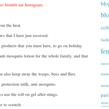
blo
rs bientôt sur Instagram.
bl
om the heat.
coll
ws that I have just received.
fash
o products that you must have, to go on holiday.
fe
ti mosquito lotion for the whole family, and that
lunett
can also keep away the wasps, bees and flies.
mann
 protection milk, anti mosquito.
montm
s use the roll-on gel after-stings.
par
street
ge to scratch.