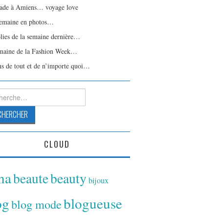
ade à Amiens… voyage love
emaine en photos…
olies de la semaine dernière…
maine de la Fashion Week…
ns de tout et de n’importe quoi…
rcher :
CLOUD
ina
beaute
beauty
bijoux
og
blogueuse
blog mode