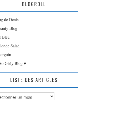
BLOGROLL
og de Denis
auty Blog
e Bleu
londe Salad
bargoin
So Girly Blog ♥
LISTE DES ARTICLES
es