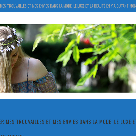
MES TROUVAILLES ET MES ENVIES DANS LA MODE, LE LUXE ET LA BEAUTÉ EN Y AJOUTANT MON
R MES TROUVAILLES ET MES ENVIES DANS LA MODE, LE LUXE 